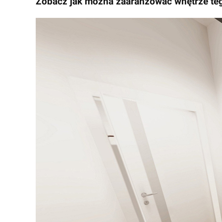
Zobacz jak można zaaranżować wnętrze t