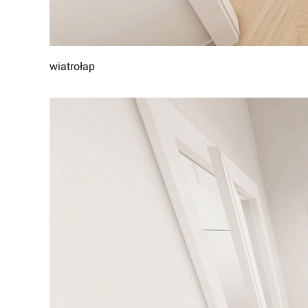
wiatrołap