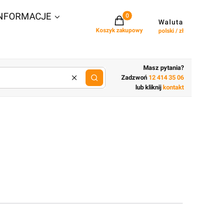
NFORMACJE
Projekty w koszyku: 0. Zobacz szcz
Waluta
Koszyk zakupowy
polski / zł
Masz pytania?
Zadzwoń
12 414 35 06
Wyczyść
lub wpisz cechy budynku
lub kliknij
kontakt