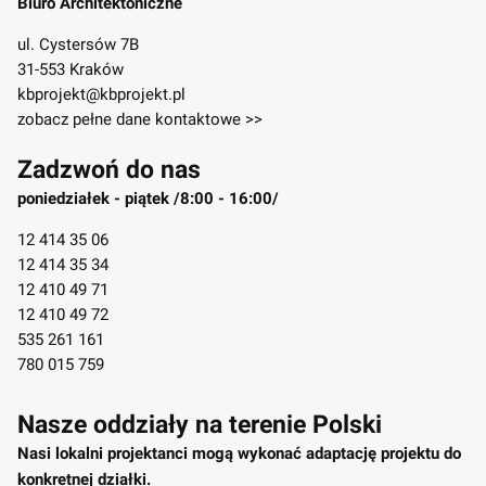
Biuro Architektoniczne
ul. Cystersów 7B
31-553 Kraków
kbprojekt@kbprojekt.pl
zobacz pełne dane kontaktowe >>
Zadzwoń do nas
poniedziałek - piątek /8:00 - 16:00/
12 414 35 06
12 414 35 34
12 410 49 71
12 410 49 72
535 261 161
780 015 759
Nasze oddziały na terenie Polski
Nasi lokalni projektanci mogą wykonać adaptację projektu do
konkretnej działki.