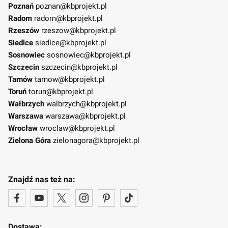
Poznań
poznan@kbprojekt.pl
Radom
radom@kbprojekt.pl
Rzeszów
rzeszow@kbprojekt.pl
Siedlce
siedlce@kbprojekt.pl
Sosnowiec
sosnowiec@kbprojekt.pl
Szczecin
szczecin@kbprojekt.pl
Tarnów
tarnow@kbprojekt.pl
Toruń
torun@kbprojekt.pl
Wałbrzych
walbrzych@kbprojekt.pl
Warszawa
warszawa@kbprojekt.pl
Wrocław
wroclaw@kbprojekt.pl
Zielona Góra
zielonagora@kbprojekt.pl
Znajdź nas też na:
Dostawa: