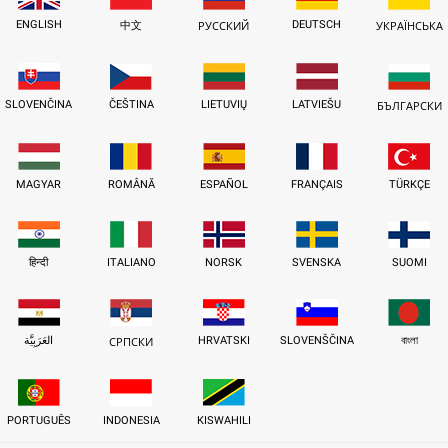
ENGLISH
DEUTSCH
中文
РУССКИЙ
УКРАЇНСЬКА
SLOVENČINA
ČEŠTINA
LIETUVIŲ
LATVIEŠU
БЪЛГАРСКИ
MAGYAR
ROMÂNĂ
ESPAÑOL
FRANÇAIS
TÜRKÇE
हिन्दी
ITALIANO
NORSK
SVENSKA
SUOMI
العَرَبِيَّة
HRVATSKI
SLOVENŠČINA
বাংলা
СРПСКИ
PORTUGUÊS
INDONESIA
KISWAHILI