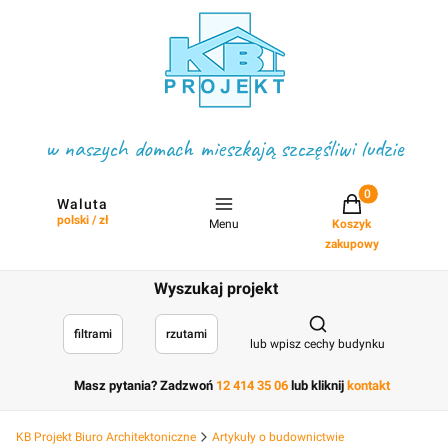
w naszych domach mieszkają szczęśliwi ludzie
Projekty w koszyku
Waluta
polski / zł
Menu
Koszyk
zakupowy
Wyszukaj projekt
Otwórz wyszukiwark
filtrami
rzutami
lub wpisz cechy budynku
Masz pytania? Zadzwoń
12 414 35 06
lub kliknij
kontakt
KB Projekt Biuro Architektoniczne
Artykuły o budownictwie