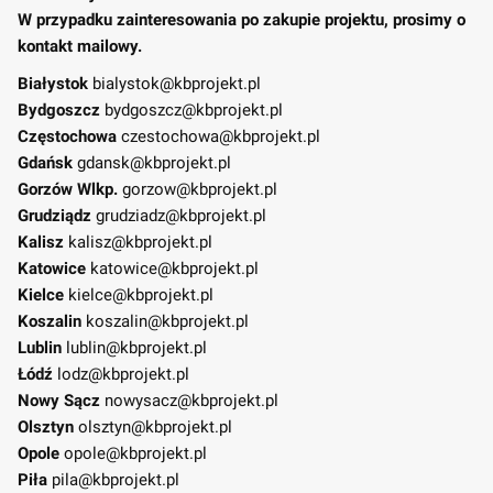
W przypadku zainteresowania po zakupie projektu, prosimy o
kontakt mailowy.
Białystok
bialystok@kbprojekt.pl
Bydgoszcz
bydgoszcz@kbprojekt.pl
Częstochowa
czestochowa@kbprojekt.pl
Gdańsk
gdansk@kbprojekt.pl
Gorzów Wlkp.
gorzow@kbprojekt.pl
Grudziądz
grudziadz@kbprojekt.pl
Kalisz
kalisz@kbprojekt.pl
Katowice
katowice@kbprojekt.pl
Kielce
kielce@kbprojekt.pl
Koszalin
koszalin@kbprojekt.pl
Lublin
lublin@kbprojekt.pl
Łódź
lodz@kbprojekt.pl
Nowy Sącz
nowysacz@kbprojekt.pl
Olsztyn
olsztyn@kbprojekt.pl
Opole
opole@kbprojekt.pl
Piła
pila@kbprojekt.pl