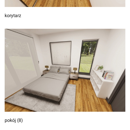
korytarz
pokój (8)