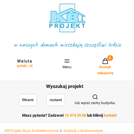
w naszych domach mieszkają szczęśliwi ludzie
Projekty w koszyku
Waluta
polski / zł
Menu
Koszyk
zakupowy
Wyszukaj projekt
Otwórz wyszukiwark
filtrami
rzutami
lub wpisz cechy budynku
Masz pytania? Zadzwoń
12 414 35 06
lub kliknij
kontakt
KB Projekt Biuro Architektoniczne
Artykuły o budownictwie