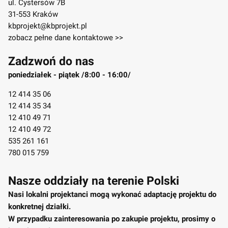
ul. Cystersów 7B
31-553 Kraków
kbprojekt@kbprojekt.pl
zobacz pełne dane kontaktowe >>
Zadzwoń do nas
poniedziałek - piątek /8:00 - 16:00/
12 414 35 06
12 414 35 34
12 410 49 71
12 410 49 72
535 261 161
780 015 759
Nasze oddziały na terenie Polski
Nasi lokalni projektanci mogą wykonać adaptację projektu do
konkretnej działki.
W przypadku zainteresowania po zakupie projektu, prosimy o