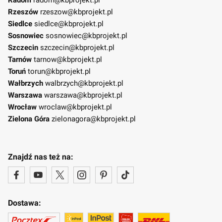
Rzeszów
rzeszow@kbprojekt.pl
Siedlce
siedlce@kbprojekt.pl
Sosnowiec
sosnowiec@kbprojekt.pl
Szczecin
szczecin@kbprojekt.pl
Tarnów
tarnow@kbprojekt.pl
Toruń
torun@kbprojekt.pl
Wałbrzych
walbrzych@kbprojekt.pl
Warszawa
warszawa@kbprojekt.pl
Wrocław
wroclaw@kbprojekt.pl
Zielona Góra
zielonagora@kbprojekt.pl
Znajdź nas też na:
Dostawa: