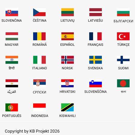
SLOVENČINA
ČEŠTINA
LIETUVIŲ
LATVIEŠU
БЪЛГАРСКИ
MAGYAR
ROMÂNĂ
ESPAÑOL
FRANÇAIS
TÜRKÇE
हिन्दी
ITALIANO
NORSK
SVENSKA
SUOMI
العَرَبِيَّة
HRVATSKI
SLOVENŠČINA
বাংলা
СРПСКИ
PORTUGUÊS
INDONESIA
KISWAHILI
Copyright by KB Projekt 2026