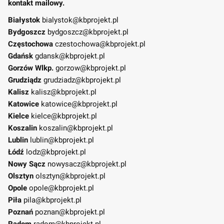
kontakt mailowy.
Białystok
bialystok@kbprojekt.pl
Bydgoszcz
bydgoszcz@kbprojekt.pl
Częstochowa
czestochowa@kbprojekt.pl
Gdańsk
gdansk@kbprojekt.pl
Gorzów Wlkp.
gorzow@kbprojekt.pl
Grudziądz
grudziadz@kbprojekt.pl
Kalisz
kalisz@kbprojekt.pl
Katowice
katowice@kbprojekt.pl
Kielce
kielce@kbprojekt.pl
Koszalin
koszalin@kbprojekt.pl
Lublin
lublin@kbprojekt.pl
Łódź
lodz@kbprojekt.pl
Nowy Sącz
nowysacz@kbprojekt.pl
Olsztyn
olsztyn@kbprojekt.pl
Opole
opole@kbprojekt.pl
Piła
pila@kbprojekt.pl
Poznań
poznan@kbprojekt.pl
Radom
radom@kbprojekt.pl