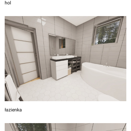
hol
łazienka