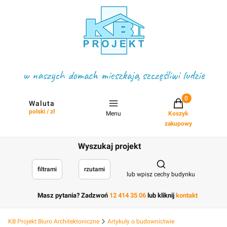
w naszych domach mieszkają szczęśliwi ludzie
Projekty w koszyku
Waluta
polski / zł
Menu
Koszyk
zakupowy
Wyszukaj projekt
Otwórz wyszukiwark
filtrami
rzutami
lub wpisz cechy budynku
Masz pytania? Zadzwoń
12 414 35 06
lub kliknij
kontakt
KB Projekt Biuro Architektoniczne
Artykuły o budownictwie