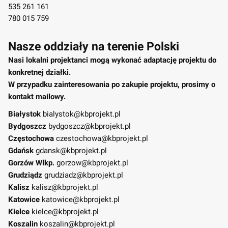
535 261 161
780 015 759
Nasze oddziały na terenie Polski
Nasi lokalni projektanci mogą wykonać adaptację projektu do
konkretnej działki.
W przypadku zainteresowania po zakupie projektu, prosimy o
kontakt mailowy.
Białystok
bialystok@kbprojekt.pl
Bydgoszcz
bydgoszcz@kbprojekt.pl
Częstochowa
czestochowa@kbprojekt.pl
Gdańsk
gdansk@kbprojekt.pl
Gorzów Wlkp.
gorzow@kbprojekt.pl
Grudziądz
grudziadz@kbprojekt.pl
Kalisz
kalisz@kbprojekt.pl
Katowice
katowice@kbprojekt.pl
Kielce
kielce@kbprojekt.pl
Koszalin
koszalin@kbprojekt.pl