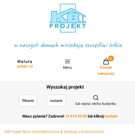
w naszych domach mieszkają szczęśliwi ludzie
Projekty w koszyku
Waluta
polski / zł
Menu
Koszyk
zakupowy
Wyszukaj projekt
Otwórz wyszukiwark
filtrami
rzutami
lub wpisz cechy budynku
Masz pytania? Zadzwoń
12 414 35 06
lub kliknij
kontakt
KB Projekt Biuro Architektoniczne
Artykuły o budownictwie