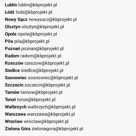
Lublin
lublin@kbprojekt.pl
Łódź
lodz@kbprojekt.pl
Nowy Sącz
nowysacz@kbprojekt.pl
Olsztyn
olsztyn@kbprojekt.pl
Opole
opole@kbprojekt.pl
Piła
pila@kbprojekt.pl
Poznań
poznan@kbprojekt.pl
Radom
radom@kbprojekt.pl
Rzeszów
rzeszow@kbprojekt.pl
Siedlce
siedlce@kbprojekt.pl
Sosnowiec
sosnowiec@kbprojekt.pl
Szczecin
szczecin@kbprojekt.pl
Tarnów
tarnow@kbprojekt.pl
Toruń
torun@kbprojekt.pl
Wałbrzych
walbrzych@kbprojekt.pl
Warszawa
warszawa@kbprojekt.pl
Wrocław
wroclaw@kbprojekt.pl
Zielona Góra
zielonagora@kbprojekt.pl