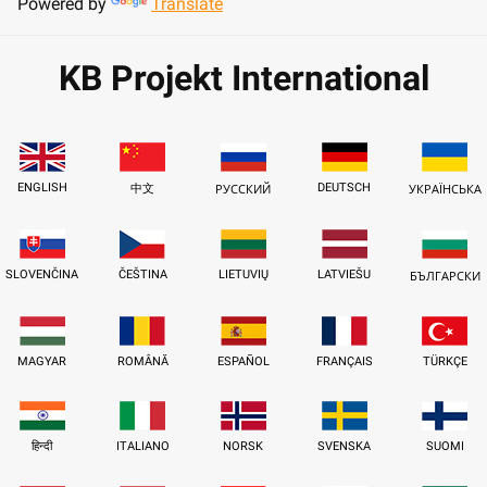
Powered by
Translate
KB Projekt International
ENGLISH
DEUTSCH
中文
РУССКИЙ
УКРАЇНСЬКА
SLOVENČINA
ČEŠTINA
LIETUVIŲ
LATVIEŠU
БЪЛГАРСКИ
MAGYAR
ROMÂNĂ
ESPAÑOL
FRANÇAIS
TÜRKÇE
हिन्दी
ITALIANO
NORSK
SVENSKA
SUOMI