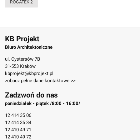
ROGATEK 2
KB Projekt
Biuro Architektoniczne
ul. Cystersów 7B
31-553 Kraków
kbprojekt@kbprojekt.pl
zobacz pełne dane kontaktowe >>
Zadzwoń do nas
poniedziałek - piątek /8:00 - 16:00/
12 414 35 06
12 414 35 34
12 410 49 71
12 410 49 72