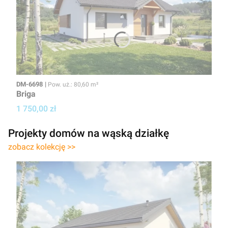
Kod
Powierzchnia użytkowa
DM-6698
Pow. uż.: 80,60 m²
Briga
Cena projektu
1 750,00 zł
Projekty domów na wąską działkę
zobacz kolekcję >>