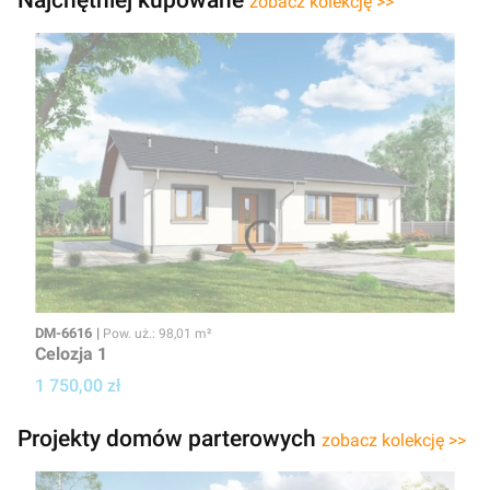
zobacz kolekcję >>
Kod
Powierzchnia użytkowa
DM-6616
Pow. uż.: 98,01 m²
Celozja 1
Cena projektu
1 750,00 zł
Projekty domów parterowych
zobacz kolekcję >>