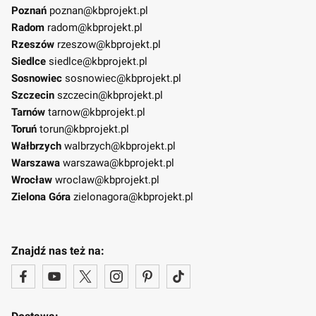
Poznań
poznan@kbprojekt.pl
Radom
radom@kbprojekt.pl
Rzeszów
rzeszow@kbprojekt.pl
Siedlce
siedlce@kbprojekt.pl
Sosnowiec
sosnowiec@kbprojekt.pl
Szczecin
szczecin@kbprojekt.pl
Tarnów
tarnow@kbprojekt.pl
Toruń
torun@kbprojekt.pl
Wałbrzych
walbrzych@kbprojekt.pl
Warszawa
warszawa@kbprojekt.pl
Wrocław
wroclaw@kbprojekt.pl
Zielona Góra
zielonagora@kbprojekt.pl
Znajdź nas też na: