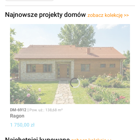
Najnowsze projekty domów
zobacz kolekcję >>
Kod
Powierzchnia użytkowa
DM-6912
Pow. uż.: 138,68 m²
Ragon
Cena projektu
1 750,00 zł
Najchętniej kupowane