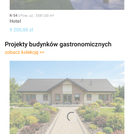
Kod
Powierzchnia użytkowa
K-54
Pow. uż.: 3581,00 m²
Hotel
Cena projektu
9 200,00 zł
Projekty budynków gastronomicznych
zobacz kolekcję >>