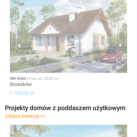
Kod
Powierzchnia użytkowa
DM-6560
Pow. uż.: 85,83 m²
Groszków
Cena projektu
1 750,00 zł
Projekty domów z poddaszem użytkowym
zobacz kolekcję >>