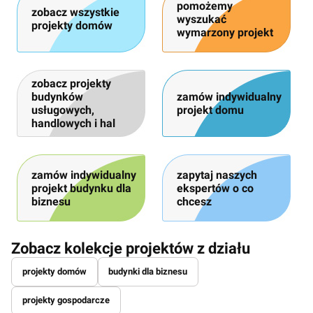
pomożemy
zobacz wszystkie
wyszukać
projekty domów
wymarzony projekt
zobacz projekty
budynków
zamów indywidualny
usługowych,
projekt domu
handlowych i hal
zamów indywidualny
zapytaj naszych
projekt budynku dla
ekspertów o co
biznesu
chcesz
Zobacz kolekcje projektów z działu
projekty domów
budynki dla biznesu
projekty gospodarcze