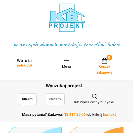
w naszych domach mieszkają szczęśliwi ludzie
Projekty w koszyku
Waluta
polski / zł
Menu
Koszyk
zakupowy
Wyszukaj projekt
Otwórz wyszukiwark
filtrami
rzutami
lub wpisz cechy budynku
Masz pytania? Zadzwoń
12 414 35 06
lub kliknij
kontakt