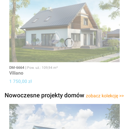
Kod
Powierzchnia użytkowa
DM-6664
Pow. uż.: 109,94 m²
Viliano
Cena projektu
1 750,00 zł
Nowoczesne projekty domów
zobacz kolekcję >>