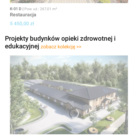
Kod
Powierzchnia użytkowa
K-01 D
Pow. uż.: 267,01 m²
Restauracja
Cena projektu
5 450,00 zł
Projekty budynków opieki zdrowotnej i
edukacyjnej
zobacz kolekcję >>