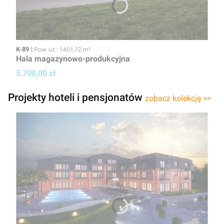
Kod
Powierzchnia użytkowa
K-89
Pow. uż.: 1401,72 m²
Hala magazynowo-produkcyjna
Cena projektu
5 700,00 zł
Projekty hoteli i pensjonatów
zobacz kolekcję >>