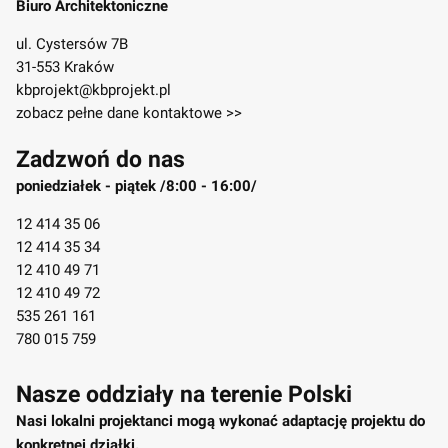
Biuro Architektoniczne
ul. Cystersów 7B
31-553 Kraków
kbprojekt@kbprojekt.pl
zobacz pełne dane kontaktowe >>
Zadzwoń do nas
poniedziałek - piątek /8:00 - 16:00/
12 414 35 06
12 414 35 34
12 410 49 71
12 410 49 72
535 261 161
780 015 759
Nasze oddziały na terenie Polski
Nasi lokalni projektanci mogą wykonać adaptację projektu do
konkretnej działki.