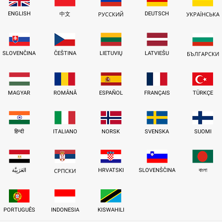
ENGLISH
DEUTSCH
中文
РУССКИЙ
УКРАЇНСЬКА
SLOVENČINA
ČEŠTINA
LIETUVIŲ
LATVIEŠU
БЪЛГАРСКИ
MAGYAR
ROMÂNĂ
ESPAÑOL
FRANÇAIS
TÜRKÇE
हिन्दी
ITALIANO
NORSK
SVENSKA
SUOMI
العَرَبِيَّة
HRVATSKI
SLOVENŠČINA
বাংলা
СРПСКИ
PORTUGUÊS
INDONESIA
KISWAHILI