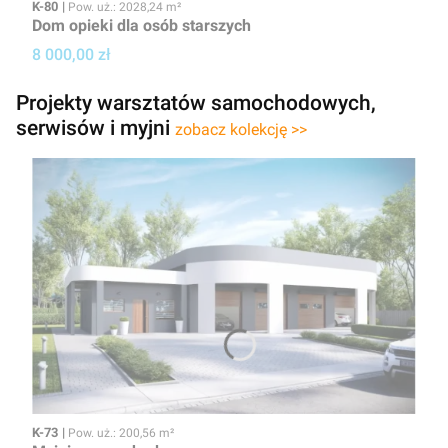
Kod
Powierzchnia użytkowa
K-80
Pow. uż.: 2028,24 m²
Dom opieki dla osób starszych
Cena projektu
8 000,00 zł
Projekty warsztatów samochodowych,
serwisów i myjni
zobacz kolekcję >>
Kod
Powierzchnia użytkowa
K-73
Pow. uż.: 200,56 m²