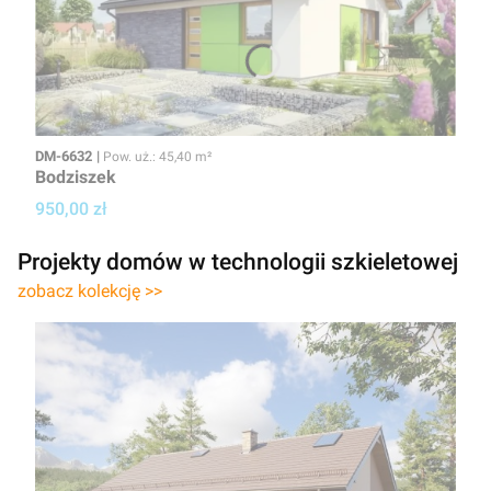
Kod
Powierzchnia użytkowa
DM-6632
Pow. uż.: 45,40 m²
Bodziszek
Cena projektu
950,00 zł
Projekty domów w technologii szkieletowej
zobacz kolekcję >>