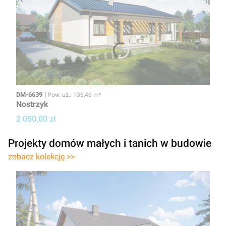
Kod
Powierzchnia użytkowa
DM-6639
Pow. uż.: 133,46 m²
Nostrzyk
Cena projektu
2 050,00 zł
Projekty domów małych i tanich w budowie
zobacz kolekcję >>