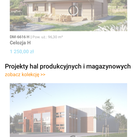
Kod
Powierzchnia użytkowa
DM-6616 H
Pow. uż.: 96,30 m²
Celozja H
Cena projektu
1 250,00 zł
Projekty hal produkcyjnych i magazynowych
zobacz kolekcję >>