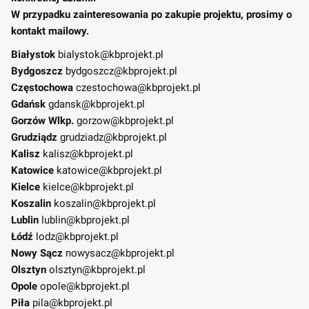
W przypadku zainteresowania po zakupie projektu, prosimy o
kontakt mailowy.
Białystok
bialystok@kbprojekt.pl
Bydgoszcz
bydgoszcz@kbprojekt.pl
Częstochowa
czestochowa@kbprojekt.pl
Gdańsk
gdansk@kbprojekt.pl
Gorzów Wlkp.
gorzow@kbprojekt.pl
Grudziądz
grudziadz@kbprojekt.pl
Kalisz
kalisz@kbprojekt.pl
Katowice
katowice@kbprojekt.pl
Kielce
kielce@kbprojekt.pl
Koszalin
koszalin@kbprojekt.pl
Lublin
lublin@kbprojekt.pl
Łódź
lodz@kbprojekt.pl
Nowy Sącz
nowysacz@kbprojekt.pl
Olsztyn
olsztyn@kbprojekt.pl
Opole
opole@kbprojekt.pl
Piła
pila@kbprojekt.pl