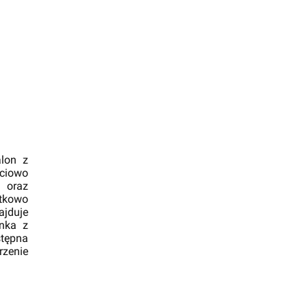
alon z
ściowo
u oraz
atkowo
ajduje
enka z
stępna
zenie