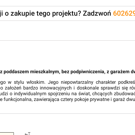
zji o zakupie tego projektu? Zadzwoń
60262
 z poddaszem mieszkalnym, bez podpiwniczenia, z garażem
o w stylu włoskim. Jego niepowtarzalny charakter podkreśla
 założeń bardzo innowacyjnych i doskonale sprawdzi się rów
 ludzi o indywidualnym spojrzeniu na świat, chcących zbudo
le funkcjonalna, zawierająca cztery pokoje prywatne i garaż d