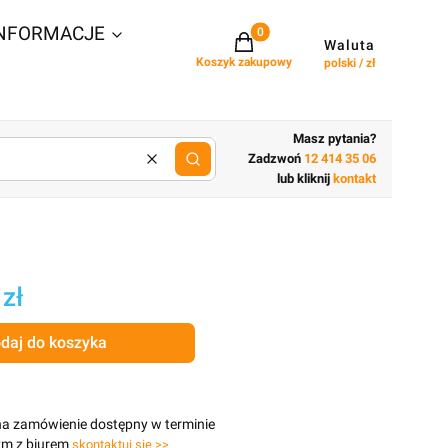
NFORMACJE
Projekty w koszyku: 0. Zobacz szcz
Waluta
Koszyk zakupowy
polski / zł
Masz pytania?
Zadzwoń
12 414 35 06
Wyczyść
lub wpisz cechy budynku
lub kliknij
kontakt
 zł
daj do koszyka
na zamówienie dostępny w terminie
ym z biurem
skontaktuj się >>