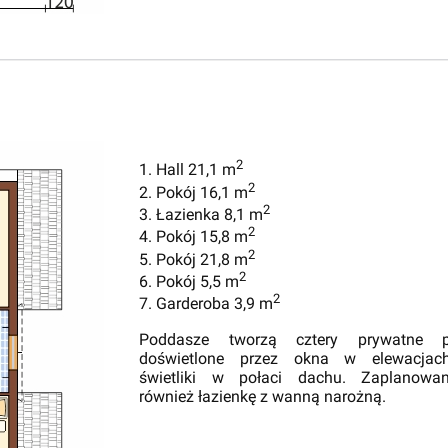
2
1. Hall 21,1 m
2
2. Pokój 16,1 m
2
3. Łazienka 8,1 m
2
4. Pokój 15,8 m
2
5. Pokój 21,8 m
2
6. Pokój 5,5 m
2
7. Garderoba 3,9 m
Poddasze tworzą cztery prywatne p
doświetlone przez okna w elewacjac
świetliki w połaci dachu. Zaplanowa
również łazienkę z wanną narożną.