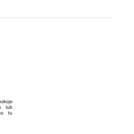
okoje
h lub
no tu