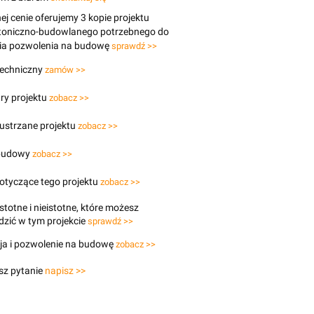
j cenie oferujemy 3 kopie projektu
ktoniczno-budowlanego potrzebnego do
ia pozwolenia na budowę
sprawdź >>
techniczny
zamów >>
ry projektu
zobacz >>
lustrzane projektu
zobacz >>
budowy
zobacz >>
otyczące tego projektu
zobacz >>
stotne i nieistotne, które możesz
zić w tym projekcie
sprawdź >>
ja i pozwolenie na budowę
zobacz >>
sz pytanie
napisz >>