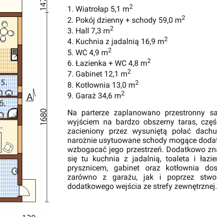
2
1. Wiatrołap 5,1 m
2
2. Pokój dzienny + schody 59,0 m
2
3. Hall 7,3 m
2
4. Kuchnia z jadalnią 16,9 m
2
5. WC 4,9 m
2
6. Łazienka + WC 4,8 m
2
7. Gabinet 12,1 m
2
8. Kotłownia 13,0 m
2
9. Garaż 34,6 m
Na parterze zaplanowano przestronny s
wyjściem na bardzo obszerny taras, czę
zacieniony przez wysuniętą połać dach
narożnie usytuowane schody mogące dod
wzbogacać jego przestrzeń. Dodatkowo zn
się tu kuchnia z jadalnią, toaleta i łazi
prysznicem, gabinet oraz kotłownia do
zarówno z garażu, jak i poprzez stwor
dodatkowego wejścia ze strefy zewnętrznej.