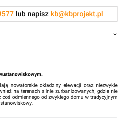
9577
lub napisz
kb@kbprojekt.pl
 dwustanowiskowym.
ją nowatorskie okładziny elewacji oraz niezwykle
nież na terenach silnie zurbanizowanych, gdzie nie
wać coś odmiennego od zwykłego domu w tradycyjnym
wustanowiskowy.