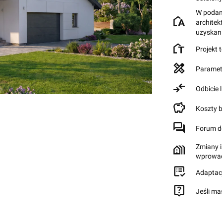
W podane
archite
uzyskan
Projekt 
Paramet
Odbicie 
Koszty 
Forum d
Zmiany i
wprowad
Adaptac
Jeśli ma