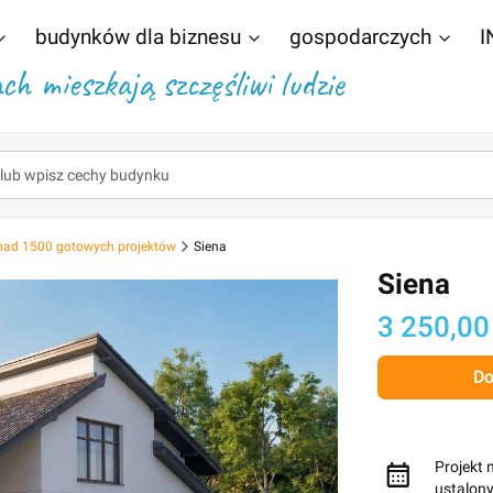
budynków dla biznesu
gospodarczych
I
h mieszkają szczęśliwi ludzie
nad 1500 gotowych projektów
Siena
Siena
Cena
3 250,00
Do
Projekt 
ustalon