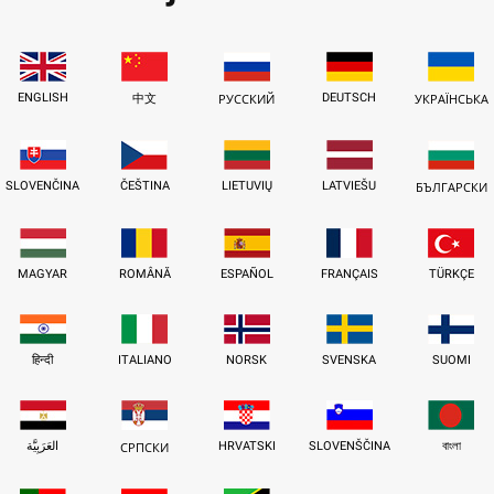
ENGLISH
DEUTSCH
中文
РУССКИЙ
УКРАЇНСЬКА
SLOVENČINA
ČEŠTINA
LIETUVIŲ
LATVIEŠU
БЪЛГАРСКИ
MAGYAR
ROMÂNĂ
ESPAÑOL
FRANÇAIS
TÜRKÇE
हिन्दी
ITALIANO
NORSK
SVENSKA
SUOMI
العَرَبِيَّة
HRVATSKI
SLOVENŠČINA
বাংলা
СРПСКИ