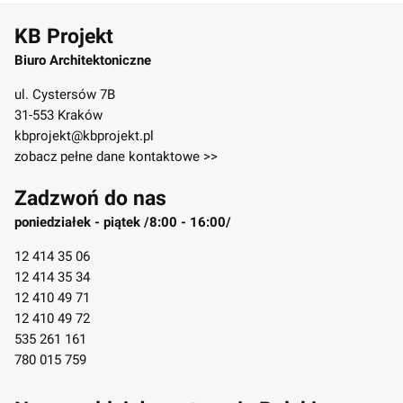
KB Projekt
Biuro Architektoniczne
ul. Cystersów 7B
31-553 Kraków
kbprojekt@kbprojekt.pl
zobacz pełne dane kontaktowe >>
Zadzwoń do nas
poniedziałek - piątek /8:00 - 16:00/
12 414 35 06
12 414 35 34
12 410 49 71
12 410 49 72
535 261 161
780 015 759