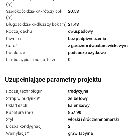
(m)
Szerokość działki/krótszy bok
20.53
(m)
Długość działki/dłuższy bok (m)
21.43
Rodzaj dachu
dwuspadowy
Piwnica
bez podpiwniczenia
Garaż
z garażem dwustanowiskowym
Poddasze
poddasze użytkowe
Liczba sypialni na parterze
0
Uzupełniające parametry projektu
Rodzaj technologii*
tradycyjna
Strop w budynku*
żelbetowy
Układ dachu
kalenicowy
Kubatura (m³)
857.90
Styl
włoski i śródziemnomorski
Liczba kondygnacji
2
Wentylacja*
grawitacyjna