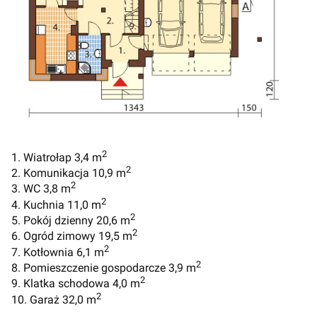
2
1. Wiatrołap 3,4 m
2
2. Komunikacja 10,9 m
2
3. WC 3,8 m
2
4. Kuchnia 11,0 m
2
5. Pokój dzienny 20,6 m
2
6. Ogród zimowy 19,5 m
2
7. Kotłownia 6,1 m
2
8. Pomieszczenie gospodarcze 3,9 m
2
9. Klatka schodowa 4,0 m
2
10. Garaż 32,0 m