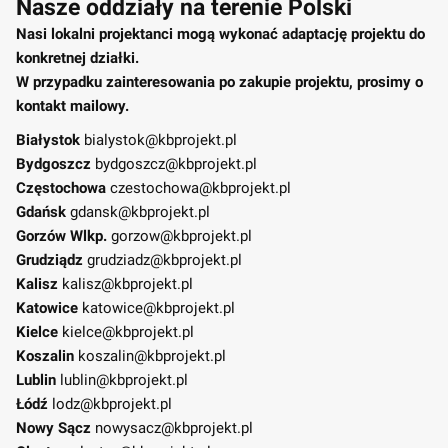
Nasze oddziały na terenie Polski
Nasi lokalni projektanci mogą wykonać adaptację projektu do
konkretnej działki.
W przypadku zainteresowania po zakupie projektu, prosimy o
kontakt mailowy.
Białystok
bialystok@kbprojekt.pl
Bydgoszcz
bydgoszcz@kbprojekt.pl
Częstochowa
czestochowa@kbprojekt.pl
Gdańsk
gdansk@kbprojekt.pl
Gorzów Wlkp.
gorzow@kbprojekt.pl
Grudziądz
grudziadz@kbprojekt.pl
Kalisz
kalisz@kbprojekt.pl
Katowice
katowice@kbprojekt.pl
Kielce
kielce@kbprojekt.pl
Koszalin
koszalin@kbprojekt.pl
Lublin
lublin@kbprojekt.pl
Łódź
lodz@kbprojekt.pl
Nowy Sącz
nowysacz@kbprojekt.pl