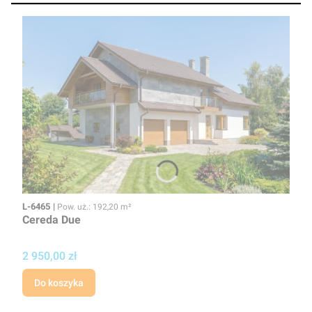
Kod
Powierzchnia użytkowa
L-6465
Pow. uż.: 192,20 m²
Cereda Due
Cena
2 950,00 zł
Do koszyka