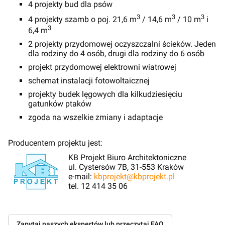
4 projekty bud dla psów
3
3
3
4 projekty szamb o poj. 21,6 m
/ 14,6 m
/ 10 m
i
3
6,4 m
2 projekty przydomowej oczyszczalni ścieków. Jeden
dla rodziny do 4 osób, drugi dla rodziny do 6 osób
projekt przydomowej elektrowni wiatrowej
schemat instalacji fotowoltaicznej
projekty budek lęgowych dla kilkudziesięciu
gatunków ptaków
zgoda na wszelkie zmiany i adaptacje
Producentem projektu jest:
KB Projekt Biuro Architektoniczne
ul. Cystersów 7B, 31-553 Kraków
e-mail:
kbprojekt@kbprojekt.pl
tel. 12 414 35 06
Zapytaj naszych ekspertów lub przeczytaj FAQ