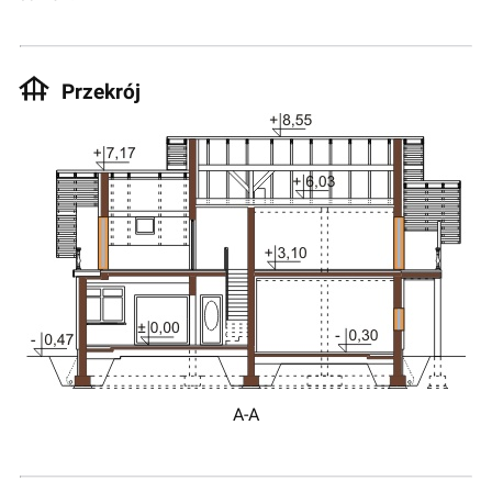
Przekrój
A-A