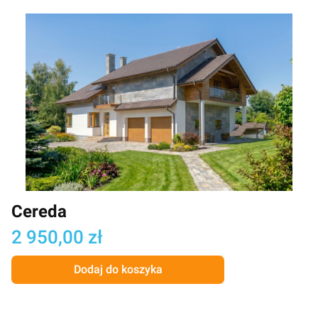
Cereda
Cena
2 950,00 zł
Dodaj do koszyka