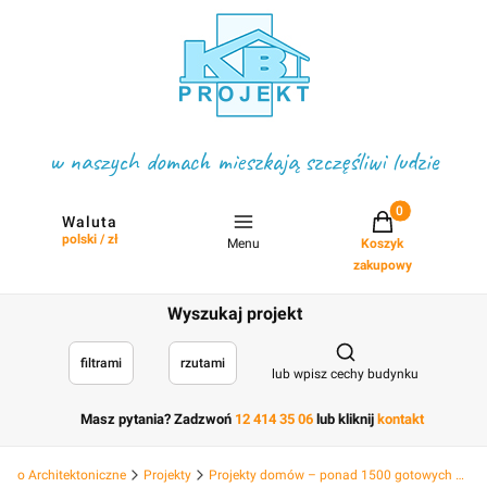
w naszych domach mieszkają szczęśliwi ludzie
Projekty w koszyku
Waluta
polski / zł
Menu
Koszyk
zakupowy
Wyszukaj projekt
Otwórz wyszukiwark
filtrami
rzutami
lub wpisz cechy budynku
Masz pytania? Zadzwoń
12 414 35 06
lub kliknij
kontakt
Biuro Architektoniczne
Projekty
Projekty domów – ponad 1500 gotowych projektów