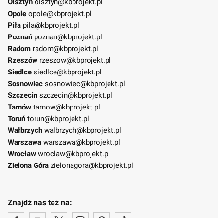
Olsztyn
olsztyn@kbprojekt.pl
Opole
opole@kbprojekt.pl
Piła
pila@kbprojekt.pl
Poznań
poznan@kbprojekt.pl
Radom
radom@kbprojekt.pl
Rzeszów
rzeszow@kbprojekt.pl
Siedlce
siedlce@kbprojekt.pl
Sosnowiec
sosnowiec@kbprojekt.pl
Szczecin
szczecin@kbprojekt.pl
Tarnów
tarnow@kbprojekt.pl
Toruń
torun@kbprojekt.pl
Wałbrzych
walbrzych@kbprojekt.pl
Warszawa
warszawa@kbprojekt.pl
Wrocław
wroclaw@kbprojekt.pl
Zielona Góra
zielonagora@kbprojekt.pl
Znajdź nas też na: