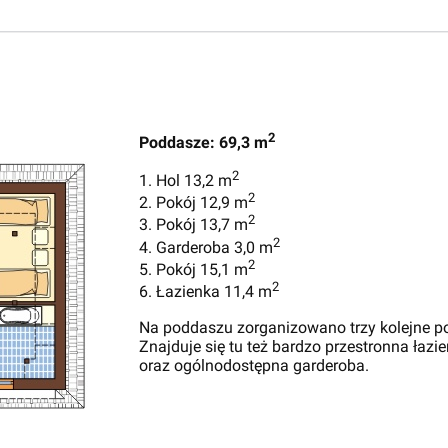
2
Poddasze: 69,3 m
2
1. Hol 13,2 m
2
2. Pokój 12,9 m
2
3. Pokój 13,7 m
2
4. Garderoba 3,0 m
2
5. Pokój 15,1 m
2
6. Łazienka 11,4 m
Na poddaszu zorganizowano trzy kolejne po
Znajduje się tu też bardzo przestronna łazi
oraz ogólnodostępna garderoba.