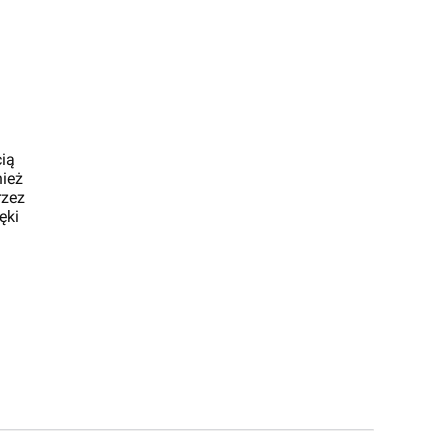
cią
nież
rzez
ęki