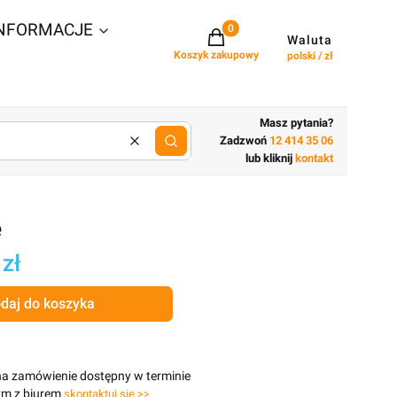
NFORMACJE
Projekty w koszyku: 0. Zobacz szcz
Waluta
Koszyk zakupowy
polski / zł
Masz pytania?
Zadzwoń
12 414 35 06
Wyczyść
lub wpisz cechy budynku
lub kliknij
kontakt
e
 zł
daj do koszyka
na zamówienie dostępny w terminie
ym z biurem
skontaktuj się >>