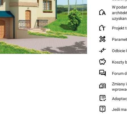
W podane
archite
uzyskan
Projekt 
Paramet
Odbicie 
Koszty 
Forum d
Zmiany i
wprowad
Adaptac
Jeśli ma