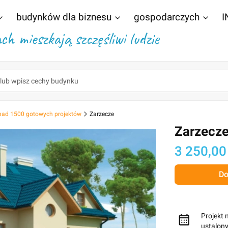
budynków dla biznesu
gospodarczych
I
h mieszkają szczęśliwi ludzie
nad 1500 gotowych projektów
Zarzecze
Zarzecz
Cena
3 250,00
Do
Projekt 
ustalon