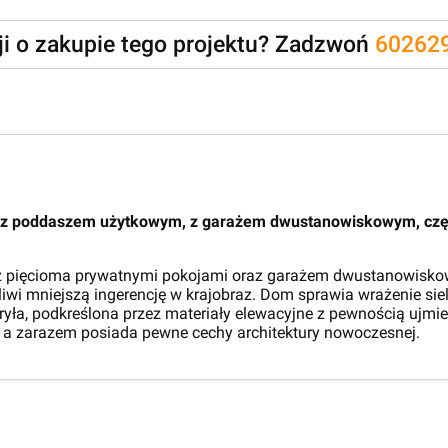
zji o zakupie tego projektu? Zadzwoń
60262
 z poddaszem użytkowym, z garażem dwustanowiskowym, czę
j z pięcioma prywatnymi pokojami oraz garażem dwustanowis
liwi mniejszą ingerencję w krajobraz. Dom sprawia wrażenie si
bryła, podkreślona przez materiały elewacyjne z pewnością ujm
, a zarazem posiada pewne cechy architektury nowoczesnej.