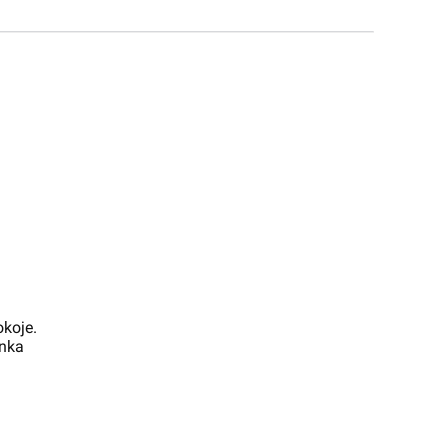
koje.
enka