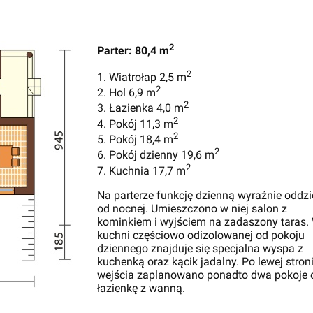
2
Parter: 80,4 m
2
1. Wiatrołap 2,5 m
2
2. Hol 6,9 m
2
3. Łazienka 4,0 m
2
4. Pokój 11,3 m
2
5. Pokój 18,4 m
2
6. Pokój dzienny 19,6 m
2
7. Kuchnia 17,7 m
Na parterze funkcję dzienną wyraźnie oddz
od nocnej. Umieszczono w niej salon z
kominkiem i wyjściem na zadaszony taras.
kuchni częściowo odizolowanej od pokoju
dziennego znajduje się specjalna wyspa z
kuchenką oraz kącik jadalny. Po lewej stron
wejścia zaplanowano ponadto dwa pokoje 
łazienkę z wanną.