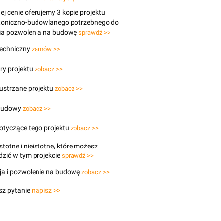
j cenie oferujemy 3 kopie projektu
ktoniczno-budowlanego potrzebnego do
ia pozwolenia na budowę
sprawdź >>
techniczny
zamów >>
ry projektu
zobacz >>
lustrzane projektu
zobacz >>
budowy
zobacz >>
otyczące tego projektu
zobacz >>
stotne i nieistotne, które możesz
zić w tym projekcie
sprawdź >>
ja i pozwolenie na budowę
zobacz >>
sz pytanie
napisz >>