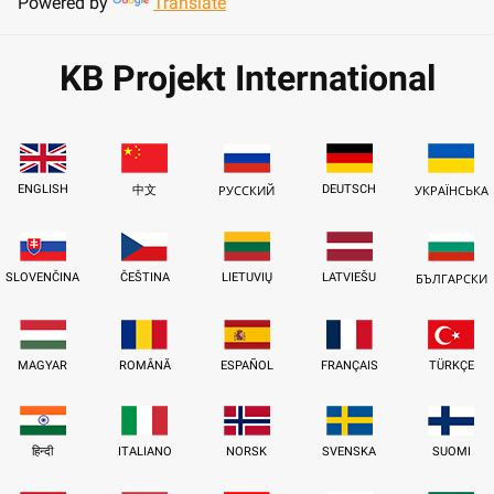
Powered by
Translate
KB Projekt International
ENGLISH
DEUTSCH
中文
РУССКИЙ
УКРАЇНСЬКА
SLOVENČINA
ČEŠTINA
LIETUVIŲ
LATVIEŠU
БЪЛГАРСКИ
MAGYAR
ROMÂNĂ
ESPAÑOL
FRANÇAIS
TÜRKÇE
हिन्दी
ITALIANO
NORSK
SVENSKA
SUOMI