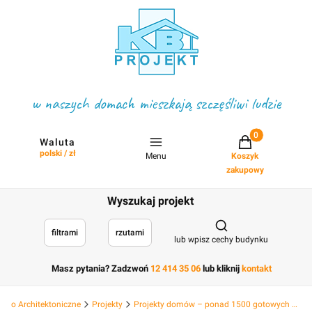
w naszych domach mieszkają szczęśliwi ludzie
Projekty w koszyku
Waluta
polski / zł
Menu
Koszyk
zakupowy
Wyszukaj projekt
Otwórz wyszukiwark
filtrami
rzutami
lub wpisz cechy budynku
Masz pytania? Zadzwoń
12 414 35 06
lub kliknij
kontakt
Biuro Architektoniczne
Projekty
Projekty domów – ponad 1500 gotowych projektów