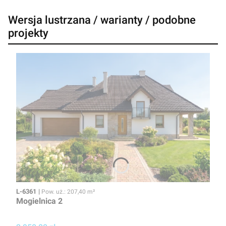
Wersja lustrzana / warianty / podobne
projekty
Kod
Powierzchnia użytkowa
L-6361
Pow. uż.: 207,40 m²
Mogielnica 2