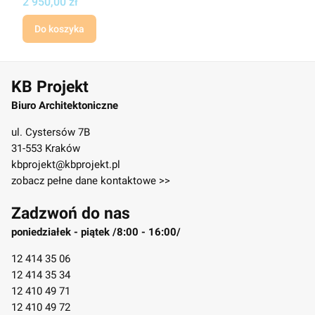
Cena
2 950,00 zł
Do koszyka
KB Projekt
Biuro Architektoniczne
ul. Cystersów 7B
31-553 Kraków
kbprojekt@kbprojekt.pl
zobacz pełne dane kontaktowe >>
Zadzwoń do nas
poniedziałek - piątek /8:00 - 16:00/
12 414 35 06
12 414 35 34
12 410 49 71
12 410 49 72