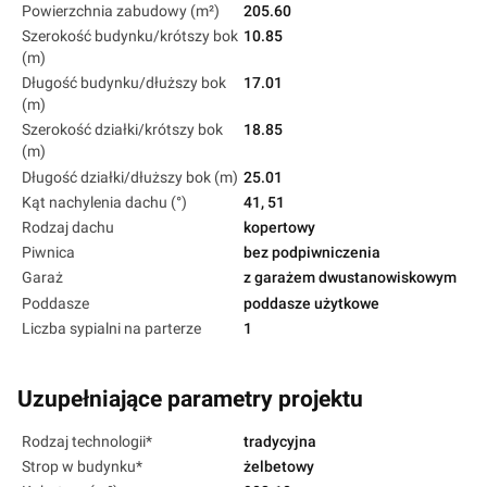
Powierzchnia zabudowy (m²)
205.60
Szerokość budynku/krótszy bok
10.85
(m)
Długość budynku/dłuższy bok
17.01
(m)
Szerokość działki/krótszy bok
18.85
(m)
Długość działki/dłuższy bok (m)
25.01
Kąt nachylenia dachu (°)
41, 51
Rodzaj dachu
kopertowy
Piwnica
bez podpiwniczenia
Garaż
z garażem dwustanowiskowym
Poddasze
poddasze użytkowe
Liczba sypialni na parterze
1
Uzupełniające parametry projektu
Rodzaj technologii*
tradycyjna
Strop w budynku*
żelbetowy