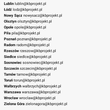
Lublin
lublin@kbprojekt.pl
Łódź
lodz@kbprojekt.pl
Nowy Sącz
nowysacz@kbprojekt.pl
Olsztyn
olsztyn@kbprojekt.pl
Opole
opole@kbprojekt.pl
Piła
pila@kbprojekt.pl
Poznań
poznan@kbprojekt.pl
Radom
radom@kbprojekt.pl
Rzeszów
rzeszow@kbprojekt.pl
Siedlce
siedlce@kbprojekt.pl
Sosnowiec
sosnowiec@kbprojekt.pl
Szczecin
szczecin@kbprojekt.pl
Tarnów
tarnow@kbprojekt.pl
Toruń
torun@kbprojekt.pl
Wałbrzych
walbrzych@kbprojekt.pl
Warszawa
warszawa@kbprojekt.pl
Wrocław
wroclaw@kbprojekt.pl
Zielona Góra
zielonagora@kbprojekt.pl