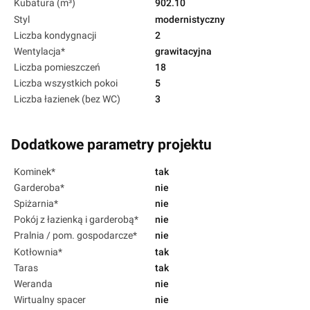
Kubatura (m³)
902.10
Styl
modernistyczny
Liczba kondygnacji
2
Wentylacja*
grawitacyjna
Liczba pomieszczeń
18
Liczba wszystkich pokoi
5
Liczba łazienek (bez WC)
3
Dodatkowe parametry projektu
Kominek*
tak
Garderoba*
nie
Spiżarnia*
nie
Pokój z łazienką i garderobą*
nie
Pralnia / pom. gospodarcze*
nie
Kotłownia*
tak
Taras
tak
Weranda
nie
Wirtualny spacer
nie