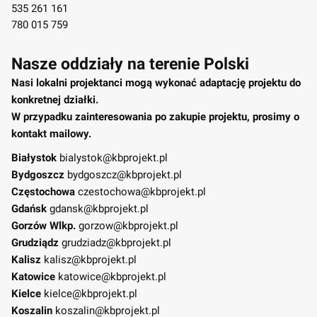
535 261 161
780 015 759
Nasze oddziały na terenie Polski
Nasi lokalni projektanci mogą wykonać adaptację projektu do
konkretnej działki.
W przypadku zainteresowania po zakupie projektu, prosimy o
kontakt mailowy.
Białystok
bialystok@kbprojekt.pl
Bydgoszcz
bydgoszcz@kbprojekt.pl
Częstochowa
czestochowa@kbprojekt.pl
Gdańsk
gdansk@kbprojekt.pl
Gorzów Wlkp.
gorzow@kbprojekt.pl
Grudziądz
grudziadz@kbprojekt.pl
Kalisz
kalisz@kbprojekt.pl
Katowice
katowice@kbprojekt.pl
Kielce
kielce@kbprojekt.pl
Koszalin
koszalin@kbprojekt.pl