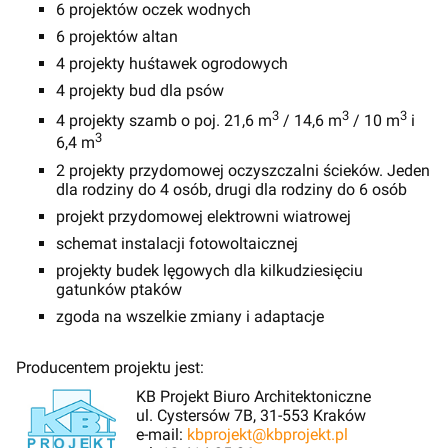
6 projektów oczek wodnych
6 projektów altan
4 projekty huśtawek ogrodowych
4 projekty bud dla psów
3
3
3
4 projekty szamb o poj. 21,6 m
/ 14,6 m
/ 10 m
i
3
6,4 m
2 projekty przydomowej oczyszczalni ścieków. Jeden
dla rodziny do 4 osób, drugi dla rodziny do 6 osób
projekt przydomowej elektrowni wiatrowej
schemat instalacji fotowoltaicznej
projekty budek lęgowych dla kilkudziesięciu
gatunków ptaków
zgoda na wszelkie zmiany i adaptacje
Producentem projektu jest:
KB Projekt Biuro Architektoniczne
ul. Cystersów 7B, 31-553 Kraków
e-mail:
kbprojekt@kbprojekt.pl