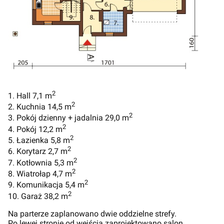
2
1. Hall 7,1 m
2
2. Kuchnia 14,5 m
2
3. Pokój dzienny + jadalnia 29,0 m
2
4. Pokój 12,2 m
2
5. Łazienka 5,8 m
2
6. Korytarz 2,7 m
2
7. Kotłownia 5,3 m
2
8. Wiatrołap 4,7 m
2
9. Komunikacja 5,4 m
2
10. Garaż 38,2 m
Na parterze zaplanowano dwie oddzielne strefy.
Po lewej stronie od wejścia zaprojektowano salon