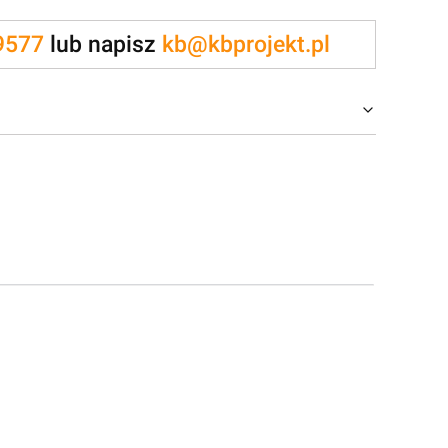
9577
lub napisz
kb@kbprojekt.pl