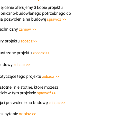
j cenie oferujemy 3 kopie projektu
ktoniczno-budowlanego potrzebnego do
ia pozwolenia na budowę
sprawdź >>
techniczny
zamów >>
ry projektu
zobacz >>
lustrzane projektu
zobacz >>
budowy
zobacz >>
otyczące tego projektu
zobacz >>
stotne i nieistotne, które możesz
zić w tym projekcie
sprawdź >>
ja i pozwolenie na budowę
zobacz >>
sz pytanie
napisz >>