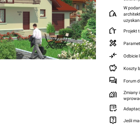
W podane
archite
uzyskan
Projekt 
Paramet
Odbicie 
Koszty 
Forum d
Zmiany i
wprowad
Adaptac
Jeśli ma