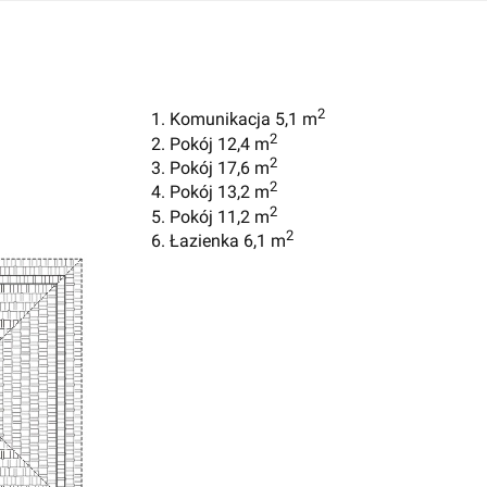
2
1. Komunikacja 5,1 m
2
2. Pokój 12,4 m
2
3. Pokój 17,6 m
2
4. Pokój 13,2 m
2
5. Pokój 11,2 m
2
6. Łazienka 6,1 m