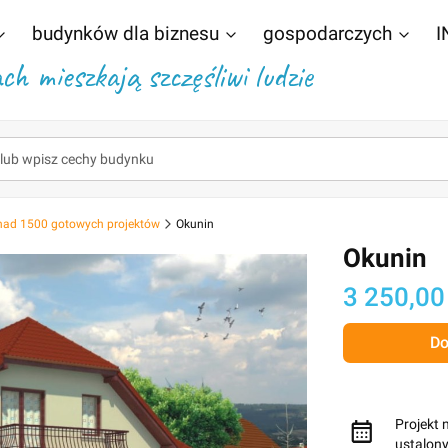
budynków dla biznesu
gospodarczych
I
h mieszkają szczęśliwi ludzie
nad 1500 gotowych projektów
Okunin
Okunin
Cena
3 250,00
Do
Projekt 
ustalon