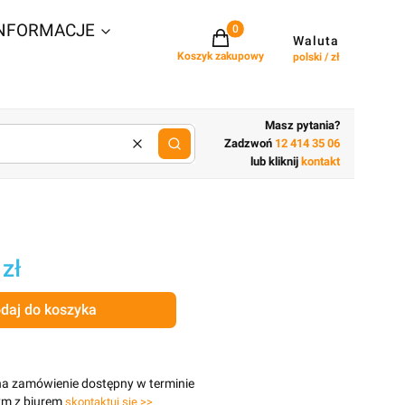
NFORMACJE
Projekty w koszyku: 0. Zobacz szcz
Waluta
Koszyk zakupowy
polski / zł
Masz pytania?
Zadzwoń
12 414 35 06
Wyczyść
lub wpisz cechy budynku
lub kliknij
kontakt
 zł
daj do koszyka
na zamówienie dostępny w terminie
ym z biurem
skontaktuj się >>