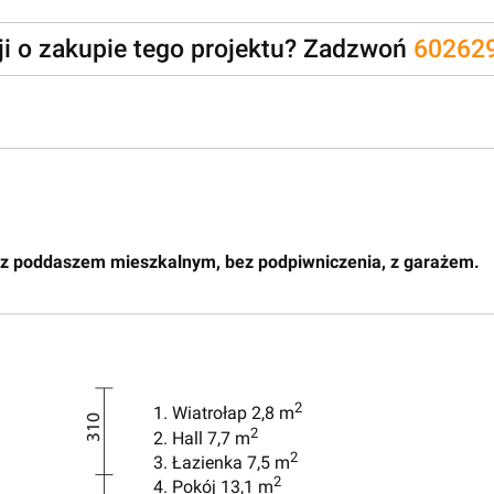
zji o zakupie tego projektu? Zadzwoń
60262
 z poddaszem mieszkalnym, bez podpiwniczenia, z garażem.
2
1. Wiatrołap 2,8 m
2
2. Hall 7,7 m
2
3. Łazienka 7,5 m
2
4. Pokój 13,1 m