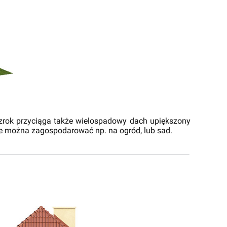
Wzrok przyciąga także wielospadowy dach upiększony
re można zagospodarować np. na ogród, lub sad.