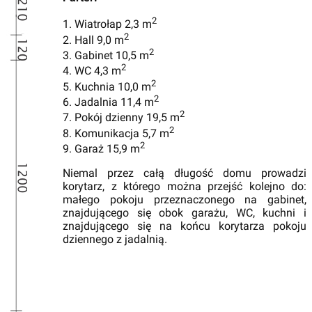
2
1. Wiatrołap 2,3 m
2
2. Hall 9,0 m
2
3. Gabinet 10,5 m
2
4. WC 4,3 m
2
5. Kuchnia 10,0 m
2
6. Jadalnia 11,4 m
2
7. Pokój dzienny 19,5 m
2
8. Komunikacja 5,7 m
2
9. Garaż 15,9 m
Niemal przez całą długość domu prowadzi
korytarz, z którego można przejść kolejno do:
małego pokoju przeznaczonego na gabinet,
znajdującego się obok garażu, WC, kuchni i
znajdującego się na końcu korytarza pokoju
dziennego z jadalnią.