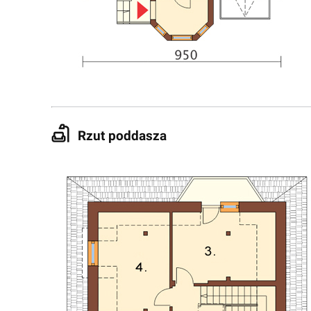
Rzut poddasza