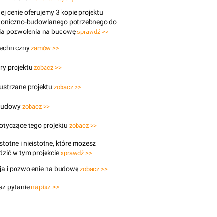
j cenie oferujemy 3 kopie projektu
ktoniczno-budowlanego potrzebnego do
ia pozwolenia na budowę
sprawdź >>
techniczny
zamów >>
ry projektu
zobacz >>
lustrzane projektu
zobacz >>
budowy
zobacz >>
otyczące tego projektu
zobacz >>
stotne i nieistotne, które możesz
zić w tym projekcie
sprawdź >>
ja i pozwolenie na budowę
zobacz >>
sz pytanie
napisz >>