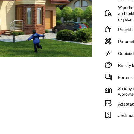
W podane
archite
uzyskan
Projekt 
Paramet
Odbicie 
Koszty 
Forum d
Zmiany i
wprowad
Adaptac
Jeśli ma