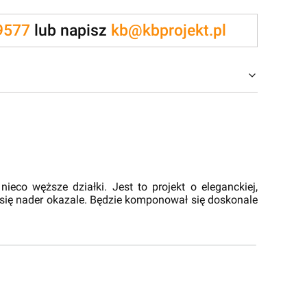
9577
lub napisz
kb@kbprojekt.pl
co węższe działki. Jest to projekt o eleganckiej,
je się nader okazale. Będzie komponował się doskonale