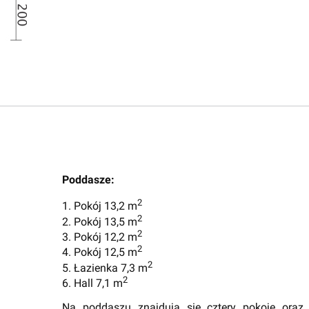
Poddasze:
2
1. Pokój 13,2 m
2
2. Pokój 13,5 m
2
3. Pokój 12,2 m
2
4. Pokój 12,5 m
2
5. Łazienka 7,3 m
2
6. Hall 7,1 m
Na poddaszu znajdują się cztery pokoje oraz