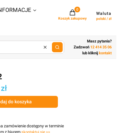
NFORMACJE
Projekty w koszyku: 0. Zobacz szcz
Waluta
Koszyk zakupowy
polski / zł
Masz pytania?
Zadzwoń
12 414 35 06
Wyczyść
lub wpisz cechy budynku
lub kliknij
kontakt
2
 zł
daj do koszyka
na zamówienie dostępny w terminie
ym z biurem
skontaktuj się >>