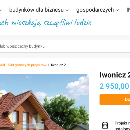
budynków dla biznesu
gospodarczych
I
h mieszkają szczęśliwi ludzie
nad 1500 gotowych projektów
Iwonicz 2
Iwonicz 
Cena
2 950,00
Do
Projekt 
ustalon