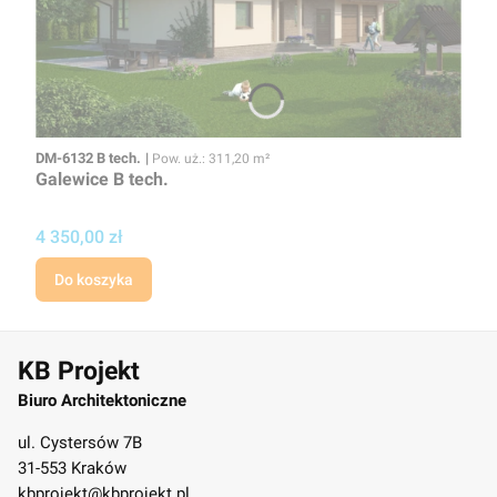
Kod
Powierzchnia użytkowa
DM-6132 B tech.
Pow. uż.: 311,20 m²
Galewice B tech.
Cena
4 350,00 zł
Do koszyka
KB Projekt
Biuro Architektoniczne
ul. Cystersów 7B
31-553 Kraków
kbprojekt@kbprojekt.pl