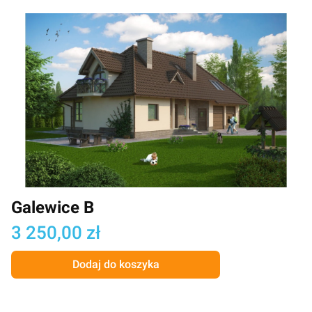
Galewice B
Cena
3 250,00 zł
Dodaj do koszyka