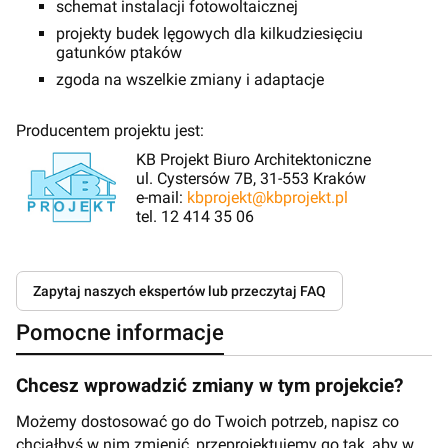
schemat instalacji fotowoltaicznej
projekty budek lęgowych dla kilkudziesięciu
gatunków ptaków
zgoda na wszelkie zmiany i adaptacje
Producentem projektu jest:
KB Projekt Biuro Architektoniczne
ul. Cystersów 7B, 31-553 Kraków
e-mail:
kbprojekt@kbprojekt.pl
tel. 12 414 35 06
Zapytaj naszych ekspertów lub przeczytaj FAQ
Pomocne informacje
Chcesz wprowadzić zmiany w tym projekcie?
Możemy dostosować go do Twoich potrzeb, napisz co
chciałbyś w nim zmienić, przeprojektujemy go tak, aby w