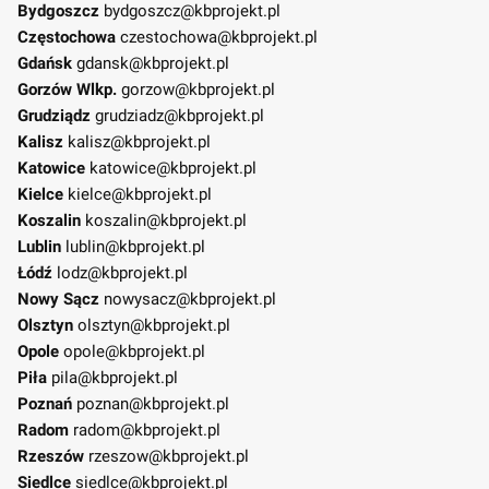
Bydgoszcz
bydgoszcz@kbprojekt.pl
Częstochowa
czestochowa@kbprojekt.pl
Gdańsk
gdansk@kbprojekt.pl
Gorzów Wlkp.
gorzow@kbprojekt.pl
Grudziądz
grudziadz@kbprojekt.pl
Kalisz
kalisz@kbprojekt.pl
Katowice
katowice@kbprojekt.pl
Kielce
kielce@kbprojekt.pl
Koszalin
koszalin@kbprojekt.pl
Lublin
lublin@kbprojekt.pl
Łódź
lodz@kbprojekt.pl
Nowy Sącz
nowysacz@kbprojekt.pl
Olsztyn
olsztyn@kbprojekt.pl
Opole
opole@kbprojekt.pl
Piła
pila@kbprojekt.pl
Poznań
poznan@kbprojekt.pl
Radom
radom@kbprojekt.pl
Rzeszów
rzeszow@kbprojekt.pl
Siedlce
siedlce@kbprojekt.pl