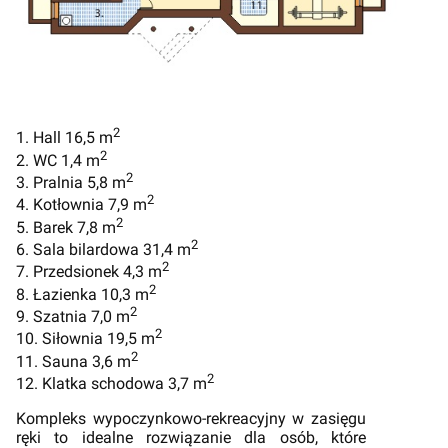
2
1. Hall 16,5 m
2
2. WC 1,4 m
2
3. Pralnia 5,8 m
2
4. Kotłownia 7,9 m
2
5. Barek 7,8 m
2
6. Sala bilardowa 31,4 m
2
7. Przedsionek 4,3 m
2
8. Łazienka 10,3 m
2
9. Szatnia 7,0 m
2
10. Siłownia 19,5 m
2
11. Sauna 3,6 m
2
12. Klatka schodowa 3,7 m
Kompleks wypoczynkowo-rekreacyjny w zasięgu
ręki to idealne rozwiązanie dla osób, które