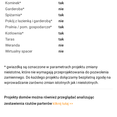
Kominek*
tak
Garderoba*
nie
Spiżarnia*
tak
Pokój z łazienką i garderobą*
nie
Pralnia / pom. gospodarcze*
tak
Kotłownia*
tak
Taras
tak
Weranda
nie
Wirtualny spacer
nie
* gwiazdką są oznaczone w parametrach projektu zmiany
nieistotne, które nie wymagają przeprojektowania do pozwolenia
zamiennego. Do każdego projektu dołączamy bezpłatną zgodę na
wprowadzanie zarówno zmian istotnych jak i nieistotnych.
Projekty domów można również przeglądać analizując
zestawienia rzutów parterów
kliknij tutaj >>