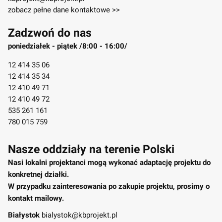
zobacz pełne dane kontaktowe >>
Zadzwoń do nas
poniedziałek - piątek /8:00 - 16:00/
12 414 35 06
12 414 35 34
12 410 49 71
12 410 49 72
535 261 161
780 015 759
Nasze oddziały na terenie Polski
Nasi lokalni projektanci mogą wykonać adaptację projektu do
konkretnej działki.
W przypadku zainteresowania po zakupie projektu, prosimy o
kontakt mailowy.
Białystok
bialystok@kbprojekt.pl