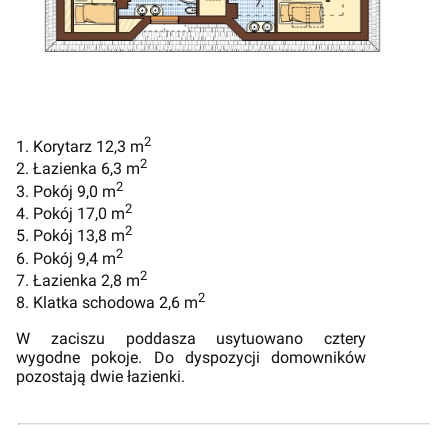
2
1. Korytarz 12,3 m
2
2. Łazienka 6,3 m
2
3. Pokój 9,0 m
2
4. Pokój 17,0 m
2
5. Pokój 13,8 m
2
6. Pokój 9,4 m
2
7. Łazienka 2,8 m
2
8. Klatka schodowa 2,6 m
W zaciszu poddasza usytuowano cztery
wygodne pokoje. Do dyspozycji domowników
pozostają dwie łazienki.