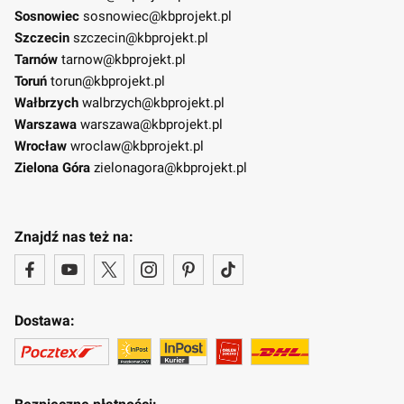
Sosnowiec
sosnowiec@kbprojekt.pl
Szczecin
szczecin@kbprojekt.pl
Tarnów
tarnow@kbprojekt.pl
Toruń
torun@kbprojekt.pl
Wałbrzych
walbrzych@kbprojekt.pl
Warszawa
warszawa@kbprojekt.pl
Wrocław
wroclaw@kbprojekt.pl
Zielona Góra
zielonagora@kbprojekt.pl
Znajdź nas też na:
Dostawa: