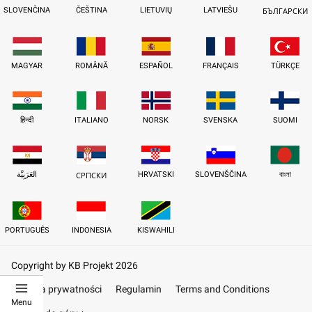
SLOVENČINA
ČEŠTINA
LIETUVIŲ
LATVIEŠU
БЪЛГАРСКИ
MAGYAR
ROMÂNĂ
ESPAÑOL
FRANÇAIS
TÜRKÇE
हिन्दी
ITALIANO
NORSK
SVENSKA
SUOMI
العَرَبِيَّة
HRVATSKI
SLOVENŠČINA
বাংলা
СРПСКИ
PORTUGUÊS
INDONESIA
KISWAHILI
Copyright by KB Projekt 2026
Polityka prywatności
Regulamin
Terms and Conditions
Menu