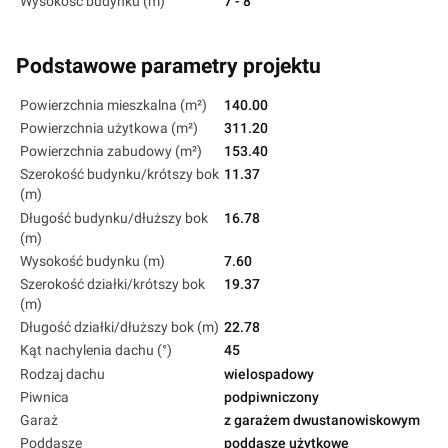
Wysokość budynku (m)
7 - 8
Podstawowe parametry projektu
Powierzchnia mieszkalna (m²)
140.00
Powierzchnia użytkowa (m²)
311.20
Powierzchnia zabudowy (m²)
153.40
Szerokość budynku/krótszy bok
11.37
(m)
Długość budynku/dłuższy bok
16.78
(m)
Wysokość budynku (m)
7.60
Szerokość działki/krótszy bok
19.37
(m)
Długość działki/dłuższy bok (m)
22.78
Kąt nachylenia dachu (°)
45
Rodzaj dachu
wielospadowy
Piwnica
podpiwniczony
Garaż
z garażem dwustanowiskowym
Poddasze
poddasze użytkowe