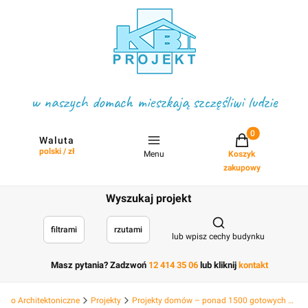
w naszych domach mieszkają szczęśliwi ludzie
Projekty w koszyku
Waluta
polski / zł
Menu
Koszyk
zakupowy
Wyszukaj projekt
Otwórz wyszukiwark
filtrami
rzutami
lub wpisz cechy budynku
Masz pytania? Zadzwoń
12 414 35 06
lub kliknij
kontakt
Biuro Architektoniczne
Projekty
Projekty domów – ponad 1500 gotowych projektów