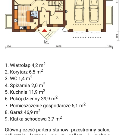
2
1. Wiatrołap 4,2 m
2
2. Korytarz 6,5 m
2
3. WC 1,4 m
2
4. Spiżarnia 2,0 m
2
5. Kuchnia 11,9 m
2
6. Pokój dzienny 39,9 m
2
7. Pomieszczenie gospodarcze 5,1 m
2
8. Garaż 46,9 m
2
9. Klatka schodowa 3,7 m
Główną część parteru stanowi przestronny salon,