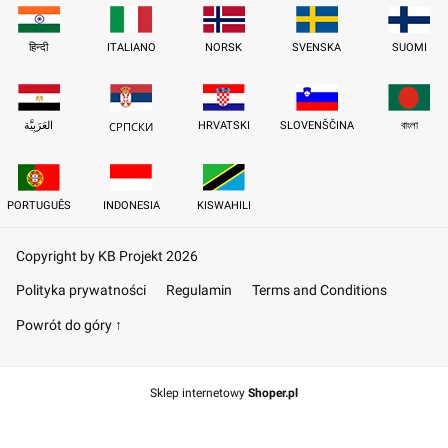
हिन्दी
ITALIANO
NORSK
SVENSKA
SUOMI
العَرَبِيَّة
HRVATSKI
SLOVENŠČINA
বাংলা
СРПСКИ
PORTUGUÊS
INDONESIA
KISWAHILI
Copyright by KB Projekt 2026
Polityka prywatności
Regulamin
Terms and Conditions
Powrót do góry ↑
Sklep internetowy
Shoper.pl