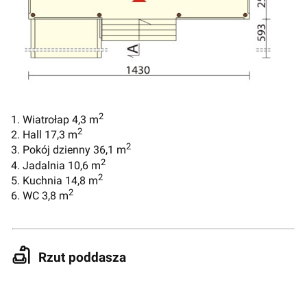
2
1. Wiatrołap 4,3 m
2
2. Hall 17,3 m
2
3. Pokój dzienny 36,1 m
2
4. Jadalnia 10,6 m
2
5. Kuchnia 14,8 m
2
6. WC 3,8 m
Rzut poddasza