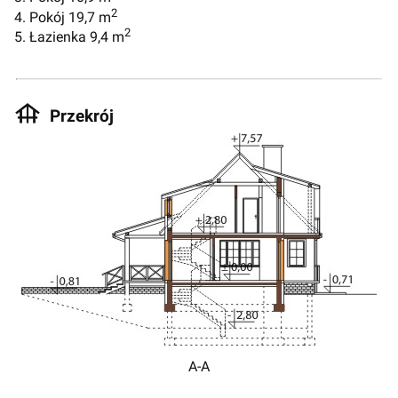
2
4. Pokój 19,7 m
2
5. Łazienka 9,4 m
Przekrój
A-A