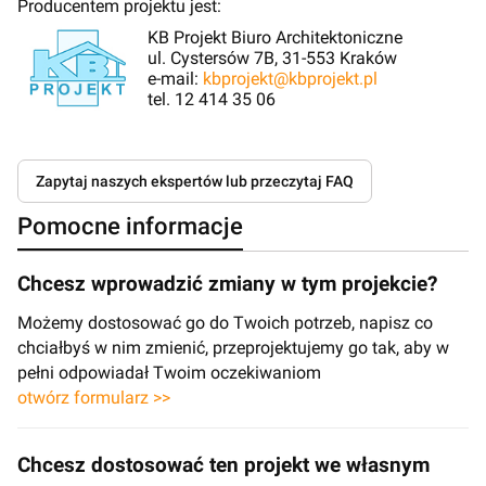
Producentem projektu jest:
KB Projekt Biuro Architektoniczne
ul. Cystersów 7B, 31-553 Kraków
e-mail:
kbprojekt@kbprojekt.pl
tel. 12 414 35 06
Zapytaj naszych ekspertów lub przeczytaj FAQ
Pomocne informacje
Chcesz wprowadzić zmiany w tym projekcie?
Możemy dostosować go do Twoich potrzeb, napisz co
chciałbyś w nim zmienić, przeprojektujemy go tak, aby w
pełni odpowiadał Twoim oczekiwaniom
otwórz formularz >>
Chcesz dostosować ten projekt we własnym