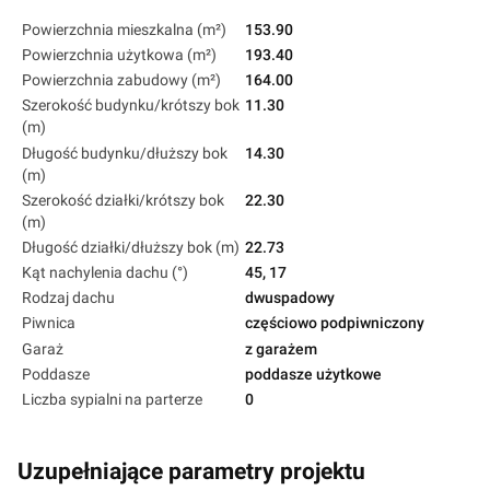
Powierzchnia mieszkalna (m²)
153.90
Powierzchnia użytkowa (m²)
193.40
Powierzchnia zabudowy (m²)
164.00
Szerokość budynku/krótszy bok
11.30
(m)
Długość budynku/dłuższy bok
14.30
(m)
Szerokość działki/krótszy bok
22.30
(m)
Długość działki/dłuższy bok (m)
22.73
Kąt nachylenia dachu (°)
45, 17
Rodzaj dachu
dwuspadowy
Piwnica
częściowo podpiwniczony
Garaż
z garażem
Poddasze
poddasze użytkowe
Liczba sypialni na parterze
0
Uzupełniające parametry projektu