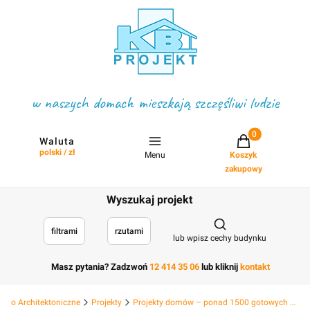
w naszych domach mieszkają szczęśliwi ludzie
Projekty w koszyku
Waluta
polski / zł
Menu
Koszyk
zakupowy
Wyszukaj projekt
Otwórz wyszukiwark
filtrami
rzutami
lub wpisz cechy budynku
Masz pytania? Zadzwoń
12 414 35 06
lub kliknij
kontakt
Biuro Architektoniczne
Projekty
Projekty domów – ponad 1500 gotowych projektów