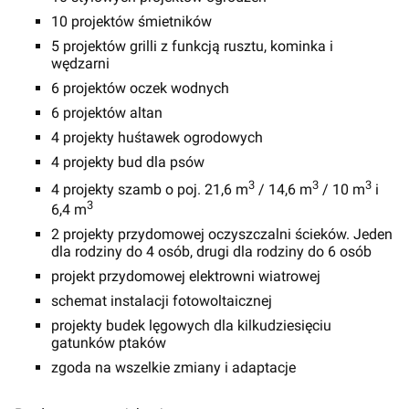
10 projektów śmietników
5 projektów grilli z funkcją rusztu, kominka i
wędzarni
6 projektów oczek wodnych
6 projektów altan
4 projekty huśtawek ogrodowych
4 projekty bud dla psów
3
3
3
4 projekty szamb o poj. 21,6 m
/ 14,6 m
/ 10 m
i
3
6,4 m
2 projekty przydomowej oczyszczalni ścieków. Jeden
dla rodziny do 4 osób, drugi dla rodziny do 6 osób
projekt przydomowej elektrowni wiatrowej
schemat instalacji fotowoltaicznej
projekty budek lęgowych dla kilkudziesięciu
gatunków ptaków
zgoda na wszelkie zmiany i adaptacje