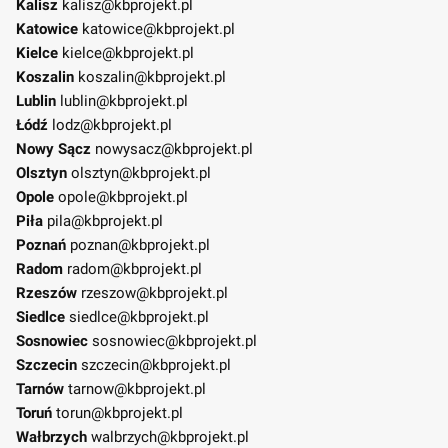
Kalisz
kalisz@kbprojekt.pl
Katowice
katowice@kbprojekt.pl
Kielce
kielce@kbprojekt.pl
Koszalin
koszalin@kbprojekt.pl
Lublin
lublin@kbprojekt.pl
Łódź
lodz@kbprojekt.pl
Nowy Sącz
nowysacz@kbprojekt.pl
Olsztyn
olsztyn@kbprojekt.pl
Opole
opole@kbprojekt.pl
Piła
pila@kbprojekt.pl
Poznań
poznan@kbprojekt.pl
Radom
radom@kbprojekt.pl
Rzeszów
rzeszow@kbprojekt.pl
Siedlce
siedlce@kbprojekt.pl
Sosnowiec
sosnowiec@kbprojekt.pl
Szczecin
szczecin@kbprojekt.pl
Tarnów
tarnow@kbprojekt.pl
Toruń
torun@kbprojekt.pl
Wałbrzych
walbrzych@kbprojekt.pl