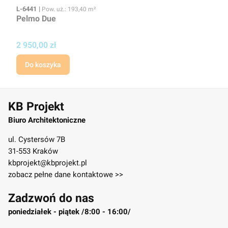
Kod
Powierzchnia użytkowa
L-6441
Pow. uż.: 193,40 m²
Pelmo Due
Cena
2 950,00 zł
Do koszyka
KB Projekt
Biuro Architektoniczne
ul. Cystersów 7B
31-553 Kraków
kbprojekt@kbprojekt.pl
zobacz pełne dane kontaktowe >>
Zadzwoń do nas
poniedziałek - piątek /8:00 - 16:00/