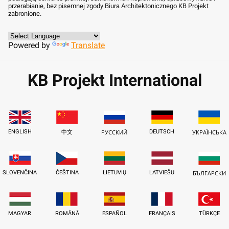
przerabianie, bez pisemnej zgody Biura Architektonicznego KB Projekt
zabronione.
Powered by
Translate
KB Projekt International
ENGLISH
DEUTSCH
中文
РУССКИЙ
УКРАЇНСЬКА
SLOVENČINA
ČEŠTINA
LIETUVIŲ
LATVIEŠU
БЪЛГАРСКИ
MAGYAR
ROMÂNĂ
ESPAÑOL
FRANÇAIS
TÜRKÇE