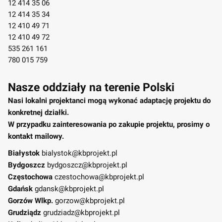
12 414 35 06
12 414 35 34
12 410 49 71
12 410 49 72
535 261 161
780 015 759
Nasze oddziały na terenie Polski
Nasi lokalni projektanci mogą wykonać adaptację projektu do
konkretnej działki.
W przypadku zainteresowania po zakupie projektu, prosimy o
kontakt mailowy.
Białystok
bialystok@kbprojekt.pl
Bydgoszcz
bydgoszcz@kbprojekt.pl
Częstochowa
czestochowa@kbprojekt.pl
Gdańsk
gdansk@kbprojekt.pl
Gorzów Wlkp.
gorzow@kbprojekt.pl
Grudziądz
grudziadz@kbprojekt.pl