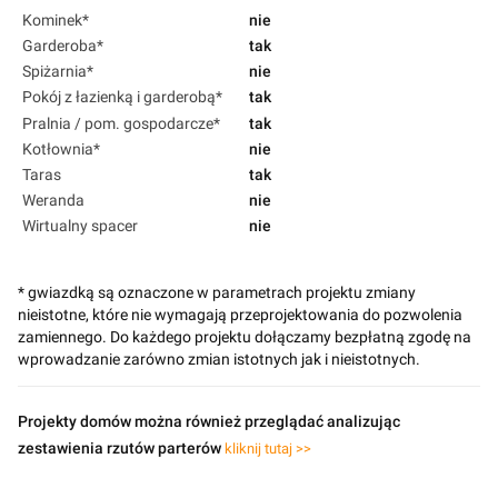
Kominek*
nie
Garderoba*
tak
Spiżarnia*
nie
Pokój z łazienką i garderobą*
tak
Pralnia / pom. gospodarcze*
tak
Kotłownia*
nie
Taras
tak
Weranda
nie
Wirtualny spacer
nie
* gwiazdką są oznaczone w parametrach projektu zmiany
nieistotne, które nie wymagają przeprojektowania do pozwolenia
zamiennego. Do każdego projektu dołączamy bezpłatną zgodę na
wprowadzanie zarówno zmian istotnych jak i nieistotnych.
Projekty domów można również przeglądać analizując
zestawienia rzutów parterów
kliknij tutaj >>