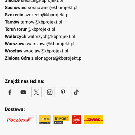
Siedlce
siedlce@kbprojekt.pl
Sosnowiec
sosnowiec@kbprojekt.pl
Szczecin
szczecin@kbprojekt.pl
Tarnów
tarnow@kbprojekt.pl
Toruń
torun@kbprojekt.pl
Wałbrzych
walbrzych@kbprojekt.pl
Warszawa
warszawa@kbprojekt.pl
Wrocław
wroclaw@kbprojekt.pl
Zielona Góra
zielonagora@kbprojekt.pl
Znajdź nas też na:
Dostawa: