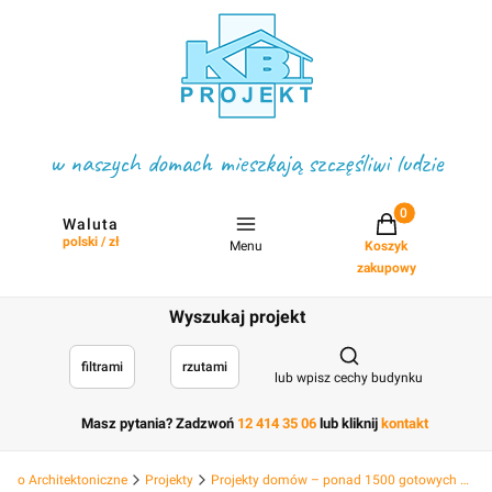
w naszych domach mieszkają szczęśliwi ludzie
Projekty w koszyku
Waluta
polski / zł
Menu
Koszyk
zakupowy
Wyszukaj projekt
Otwórz wyszukiwark
filtrami
rzutami
lub wpisz cechy budynku
Masz pytania? Zadzwoń
12 414 35 06
lub kliknij
kontakt
Biuro Architektoniczne
Projekty
Projekty domów – ponad 1500 gotowych projektów