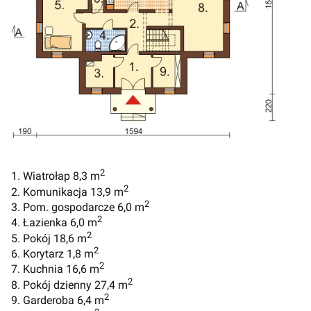
2
1. Wiatrołap 8,3 m
2
2. Komunikacja 13,9 m
2
3. Pom. gospodarcze 6,0 m
2
4. Łazienka 6,0 m
2
5. Pokój 18,6 m
2
6. Korytarz 1,8 m
2
7. Kuchnia 16,6 m
2
8. Pokój dzienny 27,4 m
2
9. Garderoba 6,4 m