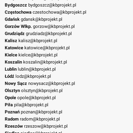
Bydgoszcz
bydgoszcz@kbprojekt.pl
Częstochowa
czestochowa@kbprojekt.pl
Gdańsk
gdansk@kbprojekt.pl
Gorzów Wlkp.
gorzow@kbprojekt.pl
Grudziądz
grudziadz@kbprojekt.pl
Kalisz
kalisz@kbprojekt.pl
Katowice
katowice@kbprojekt.pl
Kielce
kielce@kbprojekt.pl
Koszalin
koszalin@kbprojekt.pl
Lublin
lublin@kbprojekt.pl
Łódź
lodz@kbprojekt.pl
Nowy Sącz
nowysacz@kbprojekt.pl
Olsztyn
olsztyn@kbprojekt.pl
Opole
opole@kbprojekt.pl
Piła
pila@kbprojekt.pl
Poznań
poznan@kbprojekt.pl
Radom
radom@kbprojekt.pl
Rzeszów
rzeszow@kbprojekt.pl