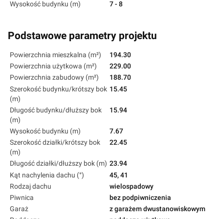
Wysokość budynku (m)
7 - 8
Podstawowe parametry projektu
Powierzchnia mieszkalna (m²)
194.30
Powierzchnia użytkowa (m²)
229.00
Powierzchnia zabudowy (m²)
188.70
Szerokość budynku/krótszy bok
15.45
(m)
Długość budynku/dłuższy bok
15.94
(m)
Wysokość budynku (m)
7.67
Szerokość działki/krótszy bok
22.45
(m)
Długość działki/dłuższy bok (m)
23.94
Kąt nachylenia dachu (°)
45, 41
Rodzaj dachu
wielospadowy
Piwnica
bez podpiwniczenia
Garaż
z garażem dwustanowiskowym