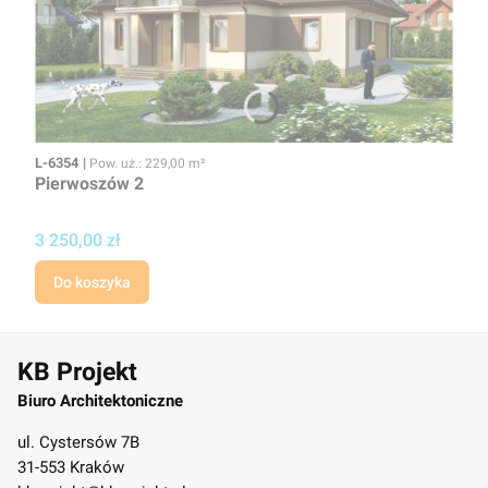
Kod
Powierzchnia użytkowa
L-6354
Pow. uż.: 229,00 m²
Pierwoszów 2
Cena
3 250,00 zł
Do koszyka
KB Projekt
Biuro Architektoniczne
ul. Cystersów 7B
31-553 Kraków