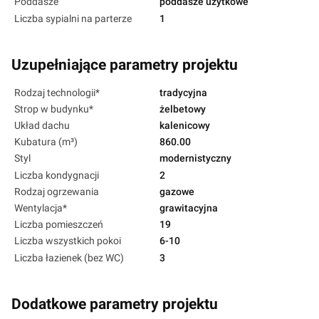
Poddasze
poddasze użytkowe
Liczba sypialni na parterze
1
Uzupełniające parametry projektu
Rodzaj technologii*
tradycyjna
Strop w budynku*
żelbetowy
Układ dachu
kalenicowy
Kubatura (m³)
860.00
Styl
modernistyczny
Liczba kondygnacji
2
Rodzaj ogrzewania
gazowe
Wentylacja*
grawitacyjna
Liczba pomieszczeń
19
Liczba wszystkich pokoi
6-10
Liczba łazienek (bez WC)
3
Dodatkowe parametry projektu