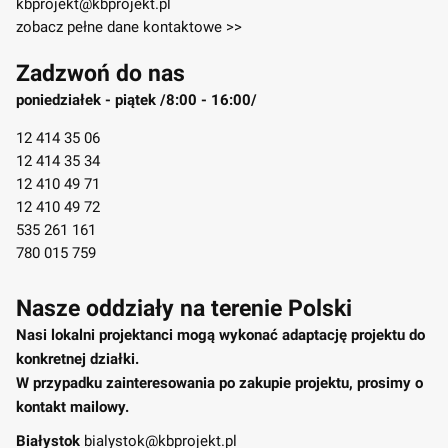
kbprojekt@kbprojekt.pl
zobacz pełne dane kontaktowe >>
Zadzwoń do nas
poniedziałek - piątek /8:00 - 16:00/
12 414 35 06
12 414 35 34
12 410 49 71
12 410 49 72
535 261 161
780 015 759
Nasze oddziały na terenie Polski
Nasi lokalni projektanci mogą wykonać adaptację projektu do
konkretnej działki.
W przypadku zainteresowania po zakupie projektu, prosimy o
kontakt mailowy.
Białystok
bialystok@kbprojekt.pl