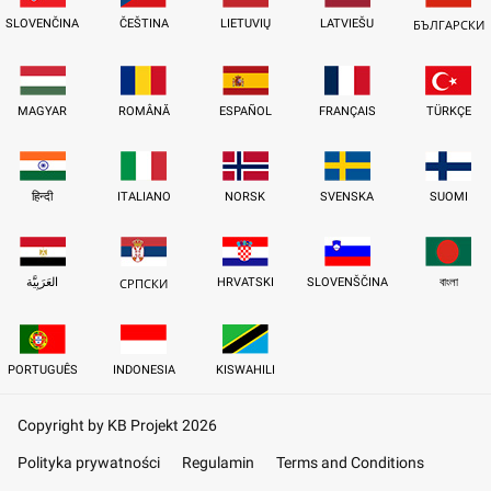
SLOVENČINA
ČEŠTINA
LIETUVIŲ
LATVIEŠU
БЪЛГАРСКИ
MAGYAR
ROMÂNĂ
ESPAÑOL
FRANÇAIS
TÜRKÇE
हिन्दी
ITALIANO
NORSK
SVENSKA
SUOMI
العَرَبِيَّة
HRVATSKI
SLOVENŠČINA
বাংলা
СРПСКИ
PORTUGUÊS
INDONESIA
KISWAHILI
Copyright by KB Projekt 2026
Polityka prywatności
Regulamin
Terms and Conditions