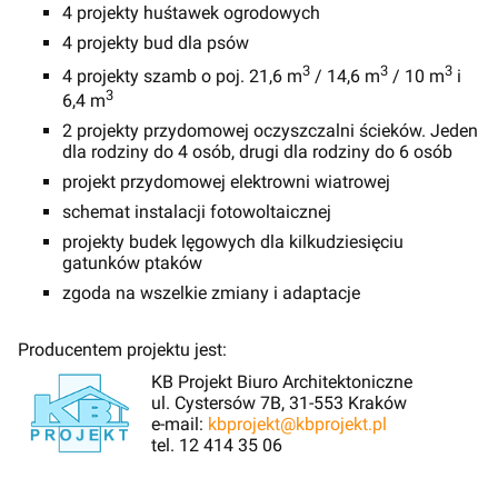
4 projekty huśtawek ogrodowych
4 projekty bud dla psów
3
3
3
4 projekty szamb o poj. 21,6 m
/ 14,6 m
/ 10 m
i
3
6,4 m
2 projekty przydomowej oczyszczalni ścieków. Jeden
dla rodziny do 4 osób, drugi dla rodziny do 6 osób
projekt przydomowej elektrowni wiatrowej
schemat instalacji fotowoltaicznej
projekty budek lęgowych dla kilkudziesięciu
gatunków ptaków
zgoda na wszelkie zmiany i adaptacje
Producentem projektu jest:
KB Projekt Biuro Architektoniczne
ul. Cystersów 7B, 31-553 Kraków
e-mail:
kbprojekt@kbprojekt.pl
tel. 12 414 35 06