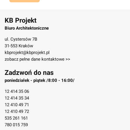
KB Projekt
Biuro Architektoniczne
ul. Cystersów 7B
31-553 Kraków
kbprojekt@kbprojekt.pl
zobacz pełne dane kontaktowe >>
Zadzwoń do nas
poniedziałek - piątek /8:00 - 16:00/
12 414 35 06
12 414 35 34
12 410 49 71
12 410 49 72
535 261 161
780 015 759