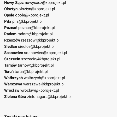
Nowy Sącz
nowysacz@kbprojekt.pl
Olsztyn
olsztyn@kbprojekt.pl
Opole
opole@kbprojekt.pl
Piła
pila@kbprojekt.pl
Poznań
poznan@kbprojekt.pl
Radom
radom@kbprojekt.pl
Rzeszów
rzeszow@kbprojekt.pl
Siedlce
siedlce@kbprojekt.pl
Sosnowiec
sosnowiec@kbprojekt.pl
Szczecin
szczecin@kbprojekt.pl
Tarnów
tarnow@kbprojekt.pl
Toruń
torun@kbprojekt.pl
Wałbrzych
walbrzych@kbprojekt.pl
Warszawa
warszawa@kbprojekt.pl
Wrocław
wroclaw@kbprojekt.pl
Zielona Góra
zielonagora@kbprojekt.pl
Znajdź nas też na: