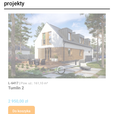
projekty
Kod
Powierzchnia użytkowa
L-6417
Pow. uż.: 161,10 m²
Tumlin 2
Cena
2 950,00 zł
Do koszyka