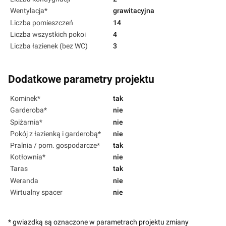
Wentylacja*
grawitacyjna
Liczba pomieszczeń
14
Liczba wszystkich pokoi
4
Liczba łazienek (bez WC)
3
Dodatkowe parametry projektu
Kominek*
tak
Garderoba*
nie
Spiżarnia*
nie
Pokój z łazienką i garderobą*
nie
Pralnia / pom. gospodarcze*
tak
Kotłownia*
nie
Taras
tak
Weranda
nie
Wirtualny spacer
nie
* gwiazdką są oznaczone w parametrach projektu zmiany