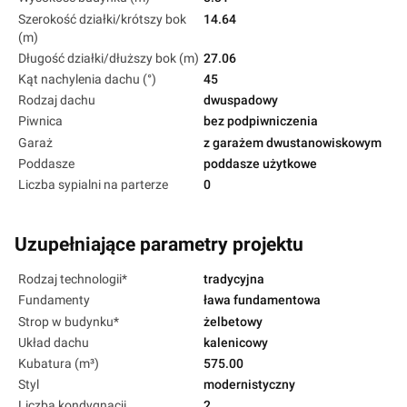
Szerokość działki/krótszy bok
14.64
(m)
Długość działki/dłuższy bok (m)
27.06
Kąt nachylenia dachu (°)
45
Rodzaj dachu
dwuspadowy
Piwnica
bez podpiwniczenia
Garaż
z garażem dwustanowiskowym
Poddasze
poddasze użytkowe
Liczba sypialni na parterze
0
Uzupełniające parametry projektu
Rodzaj technologii*
tradycyjna
Fundamenty
ława fundamentowa
Strop w budynku*
żelbetowy
Układ dachu
kalenicowy
Kubatura (m³)
575.00
Styl
modernistyczny
Liczba kondygnacji
2