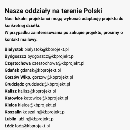
Nasze oddziały na terenie Polski
Nasi lokalni projektanci mogą wykonać adaptację projektu do
konkretnej działki.
W przypadku zainteresowania po zakupie projektu, prosimy o
kontakt mailowy.
Białystok
bialystok@kbprojekt.pl
Bydgoszcz
bydgoszcz@kbprojekt.pl
Częstochowa
czestochowa@kbprojekt.pl
Gdańsk
gdansk@kbprojekt.pl
Gorzów Wlkp.
gorzow@kbprojekt.pl
Grudziądz
grudziadz@kbprojekt.pl
Kalisz
kalisz@kbprojekt.pl
Katowice
katowice@kbprojekt.pl
Kielce
kielce@kbprojekt.pl
Koszalin
koszalin@kbprojekt.pl
Lublin
lublin@kbprojekt.pl
Łódź
lodz@kbprojekt.pl