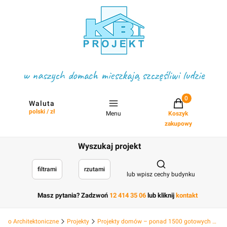
w naszych domach mieszkają szczęśliwi ludzie
Projekty w koszyku
Waluta
polski / zł
Menu
Koszyk
zakupowy
Wyszukaj projekt
Otwórz wyszukiwark
filtrami
rzutami
lub wpisz cechy budynku
Masz pytania? Zadzwoń
12 414 35 06
lub kliknij
kontakt
Biuro Architektoniczne
Projekty
Projekty domów – ponad 1500 gotowych projektów