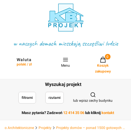
w naszych domach mieszkają szczęśliwi ludzie
Projekty w koszyku
Waluta
polski / zł
Menu
Koszyk
zakupowy
Wyszukaj projekt
Otwórz wyszukiwark
filtrami
rzutami
lub wpisz cechy budynku
Masz pytania? Zadzwoń
12 414 35 06
lub kliknij
kontakt
Biuro Architektoniczne
Projekty
Projekty domów – ponad 1500 gotowych projektów