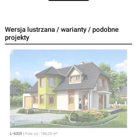
Wersja lustrzana / warianty / podobne
projekty
Kod
Powierzchnia użytkowa
L-6325
Pow. uż.: 186,20 m²