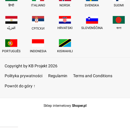
हिन्दी
ITALIANO
NORSK
SVENSKA
SUOMI
العَرَبِيَّة
HRVATSKI
SLOVENŠČINA
বাংলা
СРПСКИ
PORTUGUÊS
INDONESIA
KISWAHILI
Copyright by KB Projekt 2026
Polityka prywatności
Regulamin
Terms and Conditions
Powrót do góry ↑
Sklep internetowy
Shoper.pl