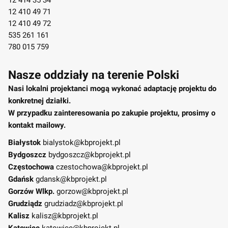
12 410 49 71
12 410 49 72
535 261 161
780 015 759
Nasze oddziały na terenie Polski
Nasi lokalni projektanci mogą wykonać adaptację projektu do
konkretnej działki.
W przypadku zainteresowania po zakupie projektu, prosimy o
kontakt mailowy.
Białystok
bialystok@kbprojekt.pl
Bydgoszcz
bydgoszcz@kbprojekt.pl
Częstochowa
czestochowa@kbprojekt.pl
Gdańsk
gdansk@kbprojekt.pl
Gorzów Wlkp.
gorzow@kbprojekt.pl
Grudziądz
grudziadz@kbprojekt.pl
Kalisz
kalisz@kbprojekt.pl
Katowice
katowice@kbprojekt.pl