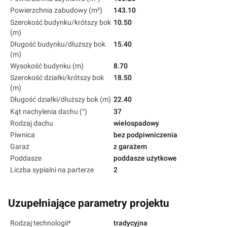
Powierzchnia zabudowy (m²)
143.10
Szerokość budynku/krótszy bok
10.50
(m)
Długość budynku/dłuższy bok
15.40
(m)
Wysokość budynku (m)
8.70
Szerokość działki/krótszy bok
18.50
(m)
Długość działki/dłuższy bok (m)
22.40
Kąt nachylenia dachu (°)
37
Rodzaj dachu
wielospadowy
Piwnica
bez podpiwniczenia
Garaż
z garażem
Poddasze
poddasze użytkowe
Liczba sypialni na parterze
2
Uzupełniające parametry projektu
Rodzaj technologii*
tradycyjna