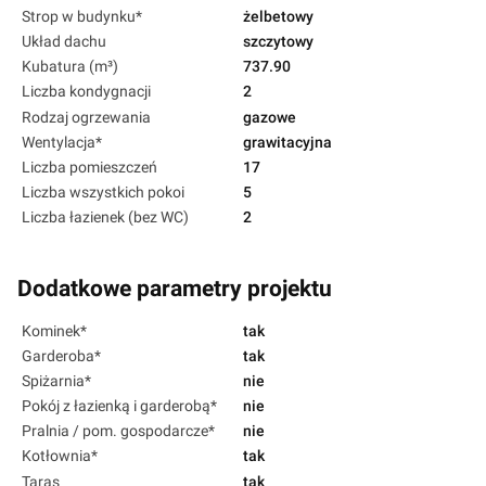
Strop w budynku*
żelbetowy
Układ dachu
szczytowy
Kubatura (m³)
737.90
Liczba kondygnacji
2
Rodzaj ogrzewania
gazowe
Wentylacja*
grawitacyjna
Liczba pomieszczeń
17
Liczba wszystkich pokoi
5
Liczba łazienek (bez WC)
2
Dodatkowe parametry projektu
Kominek*
tak
Garderoba*
tak
Spiżarnia*
nie
Pokój z łazienką i garderobą*
nie
Pralnia / pom. gospodarcze*
nie
Kotłownia*
tak
Taras
tak