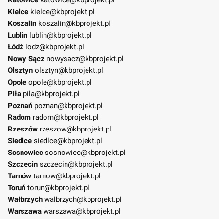
Kielce
kielce@kbprojekt.pl
Koszalin
koszalin@kbprojekt.pl
Lublin
lublin@kbprojekt.pl
Łódź
lodz@kbprojekt.pl
Nowy Sącz
nowysacz@kbprojekt.pl
Olsztyn
olsztyn@kbprojekt.pl
Opole
opole@kbprojekt.pl
Piła
pila@kbprojekt.pl
Poznań
poznan@kbprojekt.pl
Radom
radom@kbprojekt.pl
Rzeszów
rzeszow@kbprojekt.pl
Siedlce
siedlce@kbprojekt.pl
Sosnowiec
sosnowiec@kbprojekt.pl
Szczecin
szczecin@kbprojekt.pl
Tarnów
tarnow@kbprojekt.pl
Toruń
torun@kbprojekt.pl
Wałbrzych
walbrzych@kbprojekt.pl
Warszawa
warszawa@kbprojekt.pl