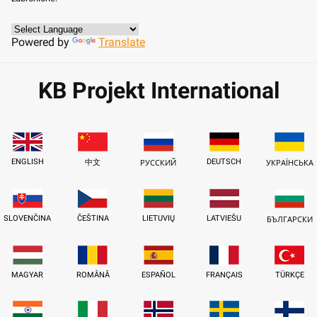
Powered by
Translate
KB Projekt International
ENGLISH
DEUTSCH
中文
РУССКИЙ
УКРАЇНСЬКА
SLOVENČINA
ČEŠTINA
LIETUVIŲ
LATVIEŠU
БЪЛГАРСКИ
MAGYAR
ROMÂNĂ
ESPAÑOL
FRANÇAIS
TÜRKÇE