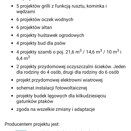
5 projektów grilli z funkcją rusztu, kominka i
wędzarni
6 projektów oczek wodnych
6 projektów altan
4 projekty huśtawek ogrodowych
4 projekty bud dla psów
3
3
3
4 projekty szamb o poj. 21,6 m
/ 14,6 m
/ 10 m
i
3
6,4 m
2 projekty przydomowej oczyszczalni ścieków. Jeden
dla rodziny do 4 osób, drugi dla rodziny do 6 osób
projekt przydomowej elektrowni wiatrowej
schemat instalacji fotowoltaicznej
projekty budek lęgowych dla kilkudziesięciu
gatunków ptaków
zgoda na wszelkie zmiany i adaptacje
Producentem projektu jest: