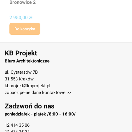
Bronowice 2
Cena
2 950,00 zł
Do koszyka
KB Projekt
Biuro Architektoniczne
ul. Cystersów 7B
31-553 Kraków
kbprojekt@kbprojekt.pl
zobacz pełne dane kontaktowe >>
Zadzwoń do nas
poniedziałek - piątek /8:00 - 16:00/
12 414 35 06
12 414 35 34