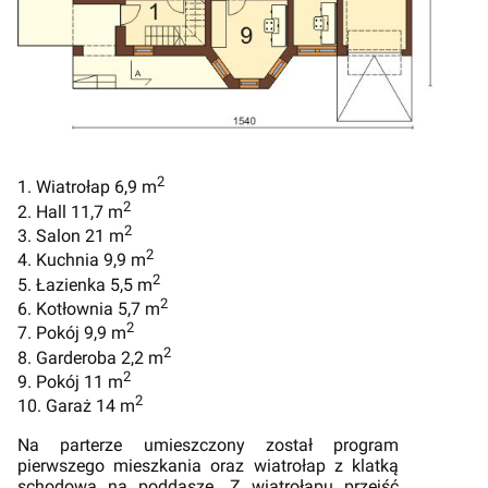
2
1. Wiatrołap 6,9 m
2
2. Hall 11,7 m
2
3. Salon 21 m
2
4. Kuchnia 9,9 m
2
5. Łazienka 5,5 m
2
6. Kotłownia 5,7 m
2
7. Pokój 9,9 m
2
8. Garderoba 2,2 m
2
9. Pokój 11 m
2
10. Garaż 14 m
Na parterze umieszczony został program
pierwszego mieszkania oraz wiatrołap z klatką
schodową na poddasze. Z wiatrołapu przejść