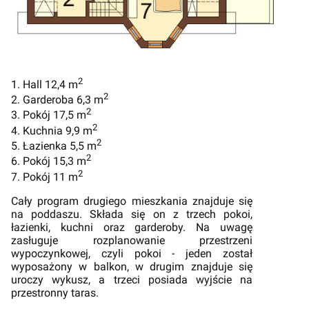
2
1. Hall 12,4 m
2
2. Garderoba 6,3 m
2
3. Pokój 17,5 m
2
4. Kuchnia 9,9 m
2
5. Łazienka 5,5 m
2
6. Pokój 15,3 m
2
7. Pokój 11 m
Cały program drugiego mieszkania znajduje się
na poddaszu. Składa się on z trzech pokoi,
łazienki, kuchni oraz garderoby. Na uwagę
zasługuje rozplanowanie przestrzeni
wypoczynkowej, czyli pokoi - jeden został
wyposażony w balkon, w drugim znajduje się
uroczy wykusz, a trzeci posiada wyjście na
przestronny taras.