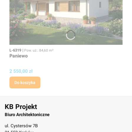
Kod
Powierzchnia użytkowa
L-6319
Pow. uż.: 84,60 m²
Paniewo
Cena
2 550,00 zł
Do koszyka
KB Projekt
Biuro Architektoniczne
ul. Cystersów 7B