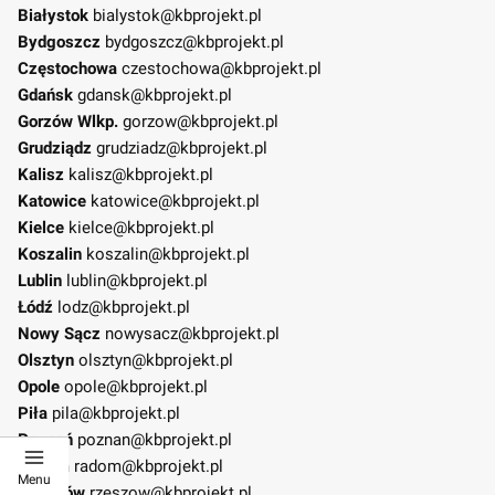
Białystok
bialystok@kbprojekt.pl
Bydgoszcz
bydgoszcz@kbprojekt.pl
Częstochowa
czestochowa@kbprojekt.pl
Gdańsk
gdansk@kbprojekt.pl
Gorzów Wlkp.
gorzow@kbprojekt.pl
Grudziądz
grudziadz@kbprojekt.pl
Kalisz
kalisz@kbprojekt.pl
Katowice
katowice@kbprojekt.pl
Kielce
kielce@kbprojekt.pl
Koszalin
koszalin@kbprojekt.pl
Lublin
lublin@kbprojekt.pl
Łódź
lodz@kbprojekt.pl
Nowy Sącz
nowysacz@kbprojekt.pl
Olsztyn
olsztyn@kbprojekt.pl
Opole
opole@kbprojekt.pl
Piła
pila@kbprojekt.pl
Poznań
poznan@kbprojekt.pl
Radom
radom@kbprojekt.pl
Menu
Rzeszów
rzeszow@kbprojekt.pl