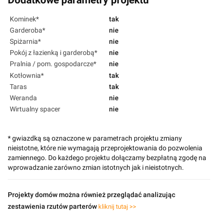
Dodatkowe parametry projektu
Kominek*
tak
Garderoba*
nie
Spiżarnia*
nie
Pokój z łazienką i garderobą*
nie
Pralnia / pom. gospodarcze*
nie
Kotłownia*
tak
Taras
tak
Weranda
nie
Wirtualny spacer
nie
* gwiazdką są oznaczone w parametrach projektu zmiany
nieistotne, które nie wymagają przeprojektowania do pozwolenia
zamiennego. Do każdego projektu dołączamy bezpłatną zgodę na
wprowadzanie zarówno zmian istotnych jak i nieistotnych.
Projekty domów można również przeglądać analizując
zestawienia rzutów parterów
kliknij tutaj >>