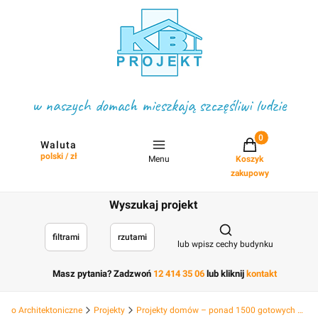
w naszych domach mieszkają szczęśliwi ludzie
Projekty w koszyku
Waluta
polski / zł
Menu
Koszyk
zakupowy
Wyszukaj projekt
Otwórz wyszukiwark
filtrami
rzutami
lub wpisz cechy budynku
Masz pytania? Zadzwoń
12 414 35 06
lub kliknij
kontakt
Biuro Architektoniczne
Projekty
Projekty domów – ponad 1500 gotowych projektów