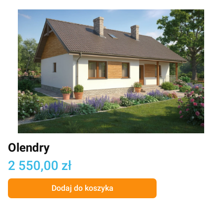
Olendry
Cena
2 550,00 zł
Dodaj do koszyka