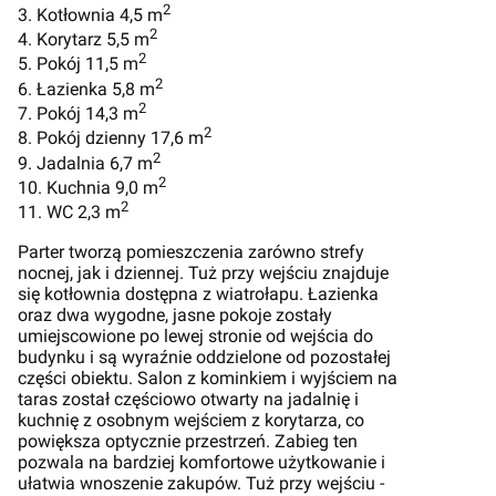
2
3. Kotłownia 4,5 m
2
4. Korytarz 5,5 m
2
5. Pokój 11,5 m
2
6. Łazienka 5,8 m
2
7. Pokój 14,3 m
2
8. Pokój dzienny 17,6 m
2
9. Jadalnia 6,7 m
2
10. Kuchnia 9,0 m
2
11. WC 2,3 m
Parter tworzą pomieszczenia zarówno strefy
nocnej, jak i dziennej. Tuż przy wejściu znajduje
się kotłownia dostępna z wiatrołapu. Łazienka
oraz dwa wygodne, jasne pokoje zostały
umiejscowione po lewej stronie od wejścia do
budynku i są wyraźnie oddzielone od pozostałej
części obiektu. Salon z kominkiem i wyjściem na
taras został częściowo otwarty na jadalnię i
kuchnię z osobnym wejściem z korytarza, co
powiększa optycznie przestrzeń. Zabieg ten
pozwala na bardziej komfortowe użytkowanie i
ułatwia wnoszenie zakupów. Tuż przy wejściu -