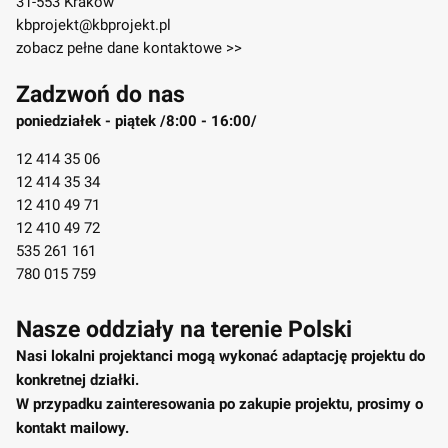
31-553 Kraków
kbprojekt@kbprojekt.pl
zobacz pełne dane kontaktowe >>
Zadzwoń do nas
poniedziałek - piątek /8:00 - 16:00/
12 414 35 06
12 414 35 34
12 410 49 71
12 410 49 72
535 261 161
780 015 759
Nasze oddziały na terenie Polski
Nasi lokalni projektanci mogą wykonać adaptację projektu do
konkretnej działki.
W przypadku zainteresowania po zakupie projektu, prosimy o
kontakt mailowy.