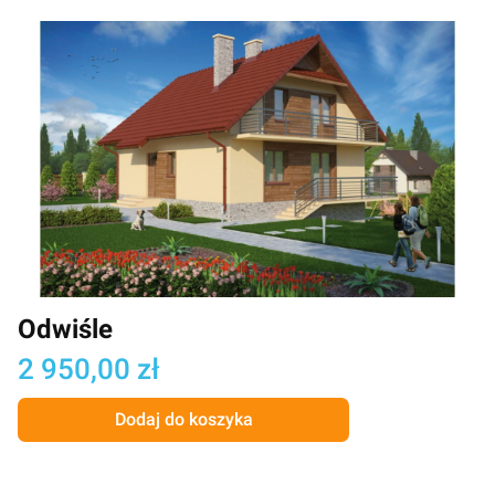
Odwiśle
Cena
2 950,00 zł
Dodaj do koszyka