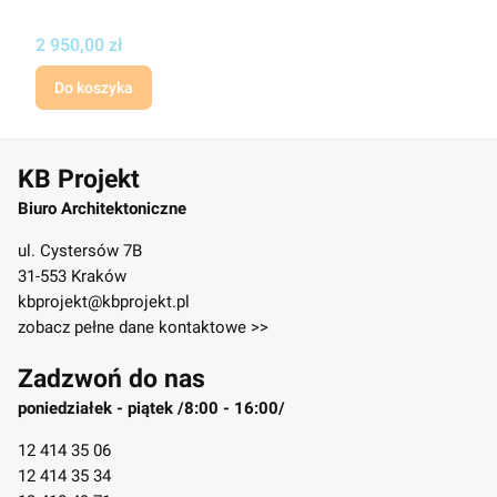
Cena
2 950,00 zł
Do koszyka
KB Projekt
Biuro Architektoniczne
ul. Cystersów 7B
31-553 Kraków
kbprojekt@kbprojekt.pl
zobacz pełne dane kontaktowe >>
Zadzwoń do nas
poniedziałek - piątek /8:00 - 16:00/
12 414 35 06
12 414 35 34