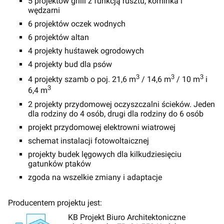
5 projektów grilli z funkcją rusztu, kominka i
wędzarni
6 projektów oczek wodnych
6 projektów altan
4 projekty huśtawek ogrodowych
4 projekty bud dla psów
3
3
3
4 projekty szamb o poj. 21,6 m
/ 14,6 m
/ 10 m
i
3
6,4 m
2 projekty przydomowej oczyszczalni ścieków. Jeden
dla rodziny do 4 osób, drugi dla rodziny do 6 osób
projekt przydomowej elektrowni wiatrowej
schemat instalacji fotowoltaicznej
projekty budek lęgowych dla kilkudziesięciu
gatunków ptaków
zgoda na wszelkie zmiany i adaptacje
Producentem projektu jest:
KB Projekt Biuro Architektoniczne