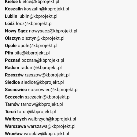
Kielce
kielce@kbprojekt.pl
Koszalin
koszalin@kbprojekt.pl
Lublin
lublin@kbprojekt.pl
Łódź
lodz@kbprojekt.pl
Nowy Sącz
nowysacz@kbprojekt.pl
Olsztyn
olsztyn@kbprojekt.pl
Opole
opole@kbprojekt.pl
Piła
pila@kbprojekt.pl
Poznań
poznan@kbprojekt.pl
Radom
radom@kbprojekt.pl
Rzeszów
rzeszow@kbprojekt.pl
Siedlce
siedlce@kbprojekt.pl
Sosnowiec
sosnowiec@kbprojekt.pl
Szczecin
szczecin@kbprojekt.pl
Tarnów
tarnow@kbprojekt.pl
Toruń
torun@kbprojekt.pl
Wałbrzych
walbrzych@kbprojekt.pl
Warszawa
warszawa@kbprojekt.pl
Wrocław
wroclaw@kbprojekt.pl