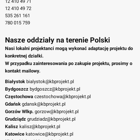
12 410 49 71
12 410 49 72
535 261 161
780 015 759
Nasze oddziały na terenie Polski
Nasi lokalni projektanci mogą wykonać adaptację projektu do
konkretnej działki.
W przypadku zainteresowania po zakupie projektu, prosimy o
kontakt mailowy.
Białystok
bialystok@kbprojekt.pl
Bydgoszcz
bydgoszcz@kbprojekt.pl
Częstochowa
czestochowa@kbprojekt.pl
Gdańsk
gdansk@kbprojekt.pl
Gorzów Wlkp.
gorzow@kbprojekt.pl
Grudziądz
grudziadz@kbprojekt.pl
Kalisz
kalisz@kbprojekt.pl
Katowice
katowice@kbprojekt.pl