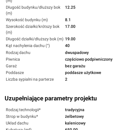
(m)
Długość budynku/dłuższy bok
12.25
(m)
Wysokość budynku (m)
8.1
Szerokość działki/krótszy bok
17.00
(m)
Długość działki/dłuższy bok (m)
19.00
Kąt nachylenia dachu (°)
40
Rodzaj dachu
dwuspadowy
Piwnica
częściowo podpiwniczony
Garaż
bez garażu
Poddasze
poddasze użytkowe
Liczba sypialni na parterze
2
Uzupełniające parametry projektu
Rodzaj technologii*
tradycyjna
Strop w budynku*
żelbetowy
Układ dachu
kalenicowy
Kubatura (m³)
650.00