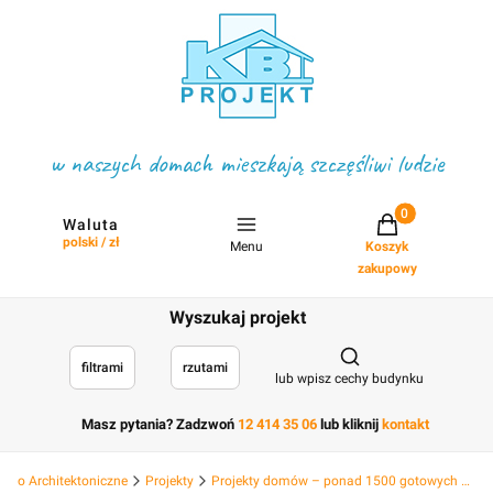
w naszych domach mieszkają szczęśliwi ludzie
Projekty w koszyku
Waluta
polski / zł
Menu
Koszyk
zakupowy
Wyszukaj projekt
Otwórz wyszukiwark
filtrami
rzutami
lub wpisz cechy budynku
Masz pytania? Zadzwoń
12 414 35 06
lub kliknij
kontakt
Biuro Architektoniczne
Projekty
Projekty domów – ponad 1500 gotowych projektów