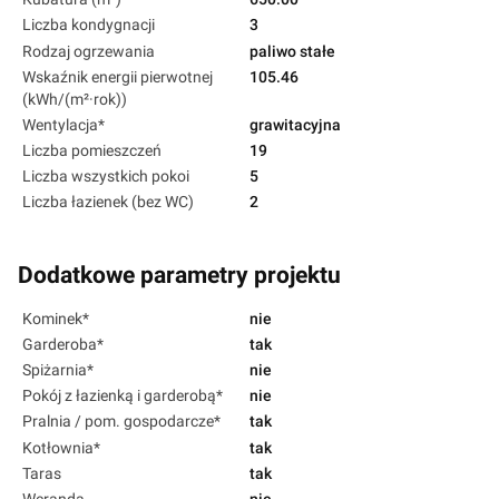
Liczba kondygnacji
3
Rodzaj ogrzewania
paliwo stałe
Wskaźnik energii pierwotnej
105.46
(kWh/(m²·rok))
Wentylacja*
grawitacyjna
Liczba pomieszczeń
19
Liczba wszystkich pokoi
5
Liczba łazienek (bez WC)
2
Dodatkowe parametry projektu
Kominek*
nie
Garderoba*
tak
Spiżarnia*
nie
Pokój z łazienką i garderobą*
nie
Pralnia / pom. gospodarcze*
tak
Kotłownia*
tak
Taras
tak
Weranda
nie