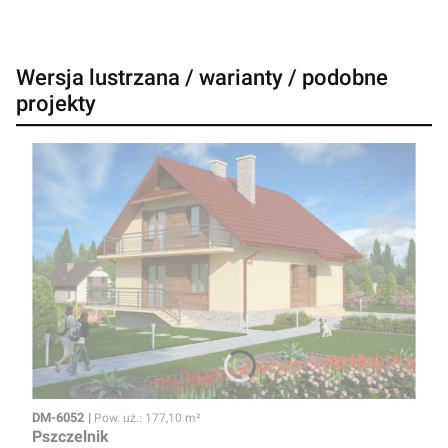
Wersja lustrzana / warianty / podobne
projekty
Kod
Powierzchnia użytkowa
DM-6052
Pow. uż.: 177,10 m²
Pszczelnik