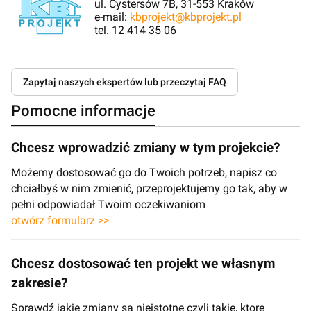
ul. Cystersów 7B, 31-553 Kraków
e-mail:
kbprojekt@kbprojekt.pl
tel. 12 414 35 06
Zapytaj naszych ekspertów lub przeczytaj FAQ
Pomocne informacje
Chcesz wprowadzić zmiany w tym projekcie?
Możemy dostosować go do Twoich potrzeb, napisz co
chciałbyś w nim zmienić, przeprojektujemy go tak, aby w
pełni odpowiadał Twoim oczekiwaniom
otwórz formularz >>
Chcesz dostosować ten projekt we własnym
zakresie?
Sprawdź jakie zmiany są nieistotne czyli takie, ktore