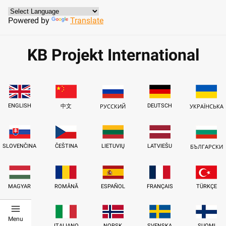
Powered by
Translate
KB Projekt International
ENGLISH
DEUTSCH
中文
РУССКИЙ
УКРАЇНСЬКА
SLOVENČINA
ČEŠTINA
LIETUVIŲ
LATVIEŠU
БЪЛГАРСКИ
MAGYAR
ROMÂNĂ
ESPAÑOL
FRANÇAIS
TÜRKÇE
Menu
हिन्दी
ITALIANO
NORSK
SVENSKA
SUOMI