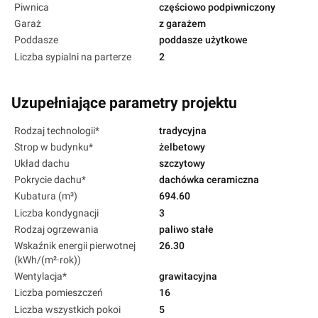
Piwnica
częściowo podpiwniczony
Garaż
z garażem
Poddasze
poddasze użytkowe
Liczba sypialni na parterze
2
Uzupełniające parametry projektu
Rodzaj technologii*
tradycyjna
Strop w budynku*
żelbetowy
Układ dachu
szczytowy
Pokrycie dachu*
dachówka ceramiczna
Kubatura (m³)
694.60
Liczba kondygnacji
3
Rodzaj ogrzewania
paliwo stałe
Wskaźnik energii pierwotnej
26.30
(kWh/(m²·rok))
Wentylacja*
grawitacyjna
Liczba pomieszczeń
16
Liczba wszystkich pokoi
5