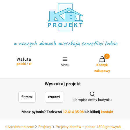
w naszych domach mieszkają szczęśliwi ludzie
Projekty w koszyku
Waluta
polski / zł
Menu
Koszyk
zakupowy
Wyszukaj projekt
Otwórz wyszukiwark
filtrami
rzutami
lub wpisz cechy budynku
Masz pytania? Zadzwoń
12 414 35 06
lub kliknij
kontakt
Biuro Architektoniczne
Projekty
Projekty domów – ponad 1500 gotowych projektów