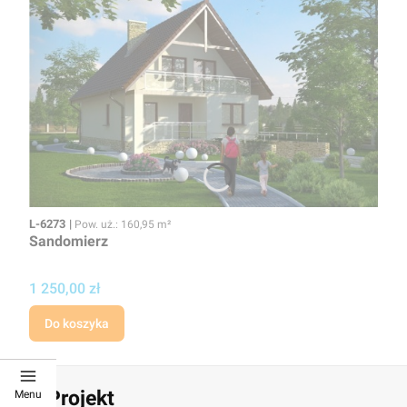
Kod
Powierzchnia użytkowa
L-6273
Pow. uż.: 160,95 m²
Sandomierz
Cena projektu
1 250,00 zł
Do koszyka
KB Projekt
Menu