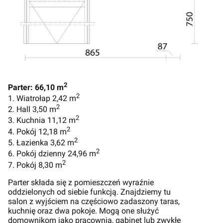
2
Parter: 66,10 m
2
1. Wiatrołap 2,42 m
2
2. Hall 3,50 m
2
3. Kuchnia 11,12 m
2
4. Pokój 12,18 m
2
5. Łazienka 3,62 m
2
6. Pokój dzienny 24,96 m
2
7. Pokój 8,30 m
Parter składa się z pomieszczeń wyraźnie
oddzielonych od siebie funkcją. Znajdziemy tu
salon z wyjściem na częściowo zadaszony taras,
kuchnię oraz dwa pokoje. Mogą one służyć
domownikom jako pracownia, gabinet lub zwykłe