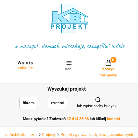
w naszych domach mieszkają szczęśliwi ludzie
Projekty w koszyku
Waluta
polski / zł
Menu
Koszyk
zakupowy
Wyszukaj projekt
Otwórz wyszukiwark
filtrami
rzutami
lub wpisz cechy budynku
Masz pytania? Zadzwoń
12 414 35 06
lub kliknij
kontakt
 Biuro Architektoniczne
Projekty
Projekty garaży i budynków gospodarczych