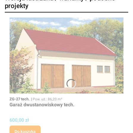
projekty
Kod
Powierzchnia użytkowa
ZG-27 tech.
Pow. uż.: 86,20 m²
Garaż dwustanowiskowy tech.
Cena projektu
600,00 zł
Do koszyka