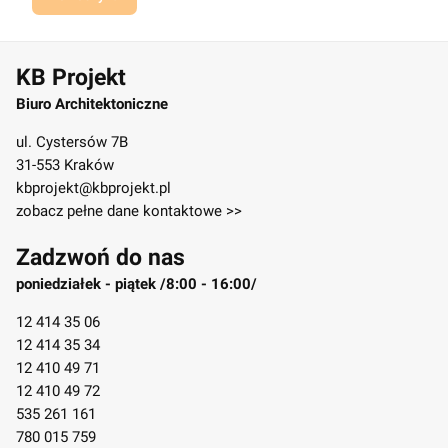
KB Projekt
Biuro Architektoniczne
ul. Cystersów 7B
31-553 Kraków
kbprojekt@kbprojekt.pl
zobacz pełne dane kontaktowe >>
Zadzwoń do nas
poniedziałek - piątek /8:00 - 16:00/
12 414 35 06
12 414 35 34
12 410 49 71
12 410 49 72
535 261 161
780 015 759