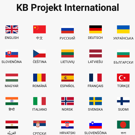
KB Projekt International
ENGLISH
DEUTSCH
中文
РУССКИЙ
УКРАЇНСЬКА
SLOVENČINA
ČEŠTINA
LIETUVIŲ
LATVIEŠU
БЪЛГАРСКИ
MAGYAR
ROMÂNĂ
ESPAÑOL
FRANÇAIS
TÜRKÇE
हिन्दी
ITALIANO
NORSK
SVENSKA
SUOMI
العَرَبِيَّة
HRVATSKI
SLOVENŠČINA
বাংলা
СРПСКИ