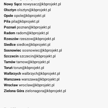
Nowy Sącz
nowysacz@kbprojekt.pl
Olsztyn
olsztyn@kbprojekt.pl
Opole
opole@kbprojekt.pl
Piła
pila@kbprojekt.pl
Poznań
poznan@kbprojekt.pl
Radom
radom@kbprojekt.pl
Rzeszów
rzeszow@kbprojekt.pl
Siedlce
siedlce@kbprojekt.pl
Sosnowiec
sosnowiec@kbprojekt.pl
Szczecin
szczecin@kbprojekt.pl
Tarnów
tarnow@kbprojekt.pl
Toruń
torun@kbprojekt.pl
Wałbrzych
walbrzych@kbprojekt.pl
Warszawa
warszawa@kbprojekt.pl
Wrocław
wroclaw@kbprojekt.pl
Zielona Góra
zielonagora@kbprojekt.pl