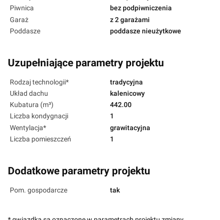
Piwnica
bez podpiwniczenia
Garaż
z 2 garażami
Poddasze
poddasze nieużytkowe
Uzupełniające parametry projektu
Rodzaj technologii*
tradycyjna
Układ dachu
kalenicowy
Kubatura (m³)
442.00
Liczba kondygnacji
1
Wentylacja*
grawitacyjna
Liczba pomieszczeń
1
Dodatkowe parametry projektu
Pom. gospodarcze
tak
* gwiazdką są oznaczone w parametrach projektu zmiany