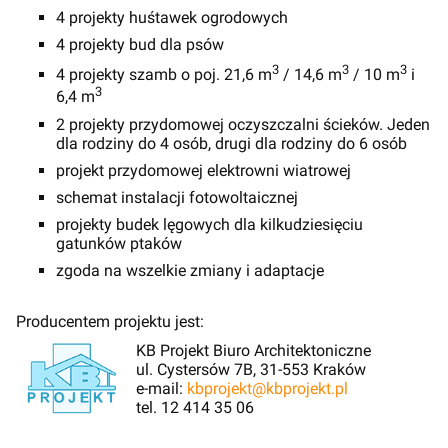
4 projekty huśtawek ogrodowych
4 projekty bud dla psów
3
3
3
4 projekty szamb o poj. 21,6 m
/ 14,6 m
/ 10 m
i
3
6,4 m
2 projekty przydomowej oczyszczalni ścieków. Jeden
dla rodziny do 4 osób, drugi dla rodziny do 6 osób
projekt przydomowej elektrowni wiatrowej
schemat instalacji fotowoltaicznej
projekty budek lęgowych dla kilkudziesięciu
gatunków ptaków
zgoda na wszelkie zmiany i adaptacje
Producentem projektu jest:
KB Projekt Biuro Architektoniczne
ul. Cystersów 7B, 31-553 Kraków
e-mail:
kbprojekt@kbprojekt.pl
tel. 12 414 35 06