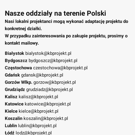
Nasze oddziały na terenie Polski
Nasi lokalni projektanci mogą wykonać adaptację projektu do
konkretnej działki.
W przypadku zainteresowania po zakupie projektu, prosimy o
kontakt mailowy.
Białystok
bialystok@kbprojekt.pl
Bydgoszcz
bydgoszcz@kbprojekt.pl
Częstochowa
czestochowa@kbprojekt.pl
Gdańsk
gdansk@kbprojekt.pl
Gorzów Wlkp.
gorzow@kbprojekt.pl
Grudziądz
grudziadz@kbprojekt.pl
Kalisz
kalisz@kbprojekt.pl
Katowice
katowice@kbprojekt.pl
Kielce
kielce@kbprojekt.pl
Koszalin
koszalin@kbprojekt.pl
Lublin
lublin@kbprojekt.pl
Łódź
lodz@kbprojekt.pl