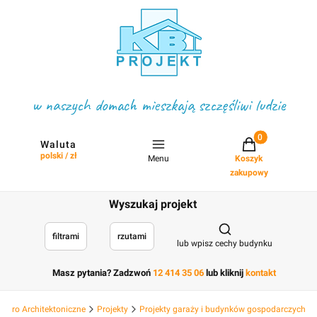
w naszych domach mieszkają szczęśliwi ludzie
Projekty w koszyku
Waluta
polski / zł
Menu
Koszyk
zakupowy
Wyszukaj projekt
Otwórz wyszukiwark
filtrami
rzutami
lub wpisz cechy budynku
Masz pytania? Zadzwoń
12 414 35 06
lub kliknij
kontakt
 Biuro Architektoniczne
Projekty
Projekty garaży i budynków gospodarczych