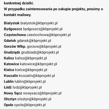
konkretnej działki.
W przypadku zainteresowania po zakupie projektu, prosimy o
kontakt mailowy.
Białystok
bialystok@kbprojekt.pl
Bydgoszcz
bydgoszcz@kbprojekt.pl
Częstochowa
czestochowa@kbprojekt.pl
Gdańsk
gdansk@kbprojekt.pl
Gorzów Wlkp.
gorzow@kbprojekt.pl
Grudziądz
grudziadz@kbprojekt.pl
Kalisz
kalisz@kbprojekt.pl
Katowice
katowice@kbprojekt.pl
Kielce
kielce@kbprojekt.pl
Koszalin
koszalin@kbprojekt.pl
Lublin
lublin@kbprojekt.pl
Łódź
lodz@kbprojekt.pl
Nowy Sącz
nowysacz@kbprojekt.pl
Olsztyn
olsztyn@kbprojekt.pl
Opole
opole@kbprojekt.pl