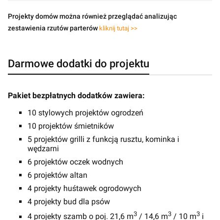
Projekty domów można również przeglądać analizując
zestawienia rzutów parterów
kliknij tutaj >>
Darmowe dodatki do projektu
Pakiet bezpłatnych dodatków zawiera:
10 stylowych projektów ogrodzeń
10 projektów śmietników
5 projektów grilli z funkcją rusztu, kominka i
wędzarni
6 projektów oczek wodnych
6 projektów altan
4 projekty huśtawek ogrodowych
4 projekty bud dla psów
3
3
3
4 projekty szamb o poj. 21,6 m
/ 14,6 m
/ 10 m
i