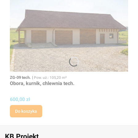
Kod
Powierzchnia użytkowa
ZG-09 tech.
Pow. uż.: 105,20 m²
Obora, kurnik, chlewnia tech.
Cena projektu
600,00 zł
Do koszyka
KB Projekt