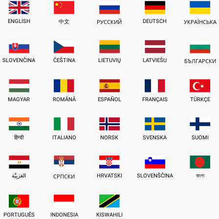
ENGLISH
DEUTSCH
中文
РУССКИЙ
УКРАЇНСЬКА
SLOVENČINA
ČEŠTINA
LIETUVIŲ
LATVIEŠU
БЪЛГАРСКИ
MAGYAR
ROMÂNĂ
ESPAÑOL
FRANÇAIS
TÜRKÇE
हिन्दी
ITALIANO
NORSK
SVENSKA
SUOMI
العَرَبِيَّة
HRVATSKI
SLOVENŠČINA
বাংলা
СРПСКИ
PORTUGUÊS
INDONESIA
KISWAHILI