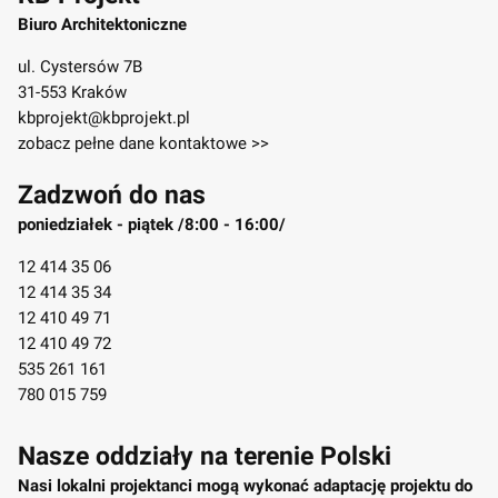
Biuro Architektoniczne
ul. Cystersów 7B
31-553 Kraków
kbprojekt@kbprojekt.pl
zobacz pełne dane kontaktowe >>
Zadzwoń do nas
poniedziałek - piątek /8:00 - 16:00/
12 414 35 06
12 414 35 34
12 410 49 71
12 410 49 72
535 261 161
780 015 759
Nasze oddziały na terenie Polski
Nasi lokalni projektanci mogą wykonać adaptację projektu do