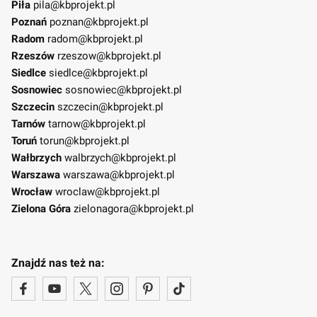
Piła
pila@kbprojekt.pl
Poznań
poznan@kbprojekt.pl
Radom
radom@kbprojekt.pl
Rzeszów
rzeszow@kbprojekt.pl
Siedlce
siedlce@kbprojekt.pl
Sosnowiec
sosnowiec@kbprojekt.pl
Szczecin
szczecin@kbprojekt.pl
Tarnów
tarnow@kbprojekt.pl
Toruń
torun@kbprojekt.pl
Wałbrzych
walbrzych@kbprojekt.pl
Warszawa
warszawa@kbprojekt.pl
Wrocław
wroclaw@kbprojekt.pl
Zielona Góra
zielonagora@kbprojekt.pl
Znajdź nas też na: