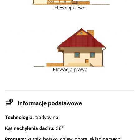
Elewacja lewa
Elewacja prawa
Informacje podstawowe
Technologia:
tradycyjna
Kąt nachylenia dachu:
38°
Program:
kurnik, boisko, chlew, obora, skład narzędzi