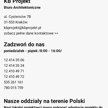
KB Projekt
Biuro Architektoniczne
ul. Cystersów 7B
31-553 Kraków
kbprojekt@kbprojekt.pl
zobacz pełne dane kontaktowe >>
Zadzwoń do nas
poniedziałek - piątek /8:00 - 16:00/
12 414 35 06
12 414 35 34
12 410 49 71
12 410 49 72
535 261 161
780 015 759
Nasze oddziały na terenie Polski
Nasi lokalni projektanci mogą wykonać adaptację projektu do