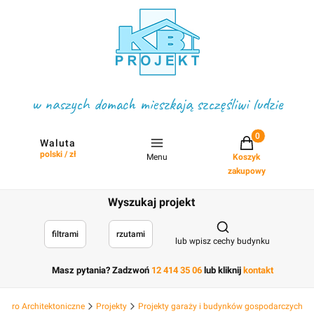
w naszych domach mieszkają szczęśliwi ludzie
Projekty w koszyku
Waluta
polski / zł
Menu
Koszyk
zakupowy
Wyszukaj projekt
Otwórz wyszukiwark
filtrami
rzutami
lub wpisz cechy budynku
Masz pytania? Zadzwoń
12 414 35 06
lub kliknij
kontakt
 Biuro Architektoniczne
Projekty
Projekty garaży i budynków gospodarczych