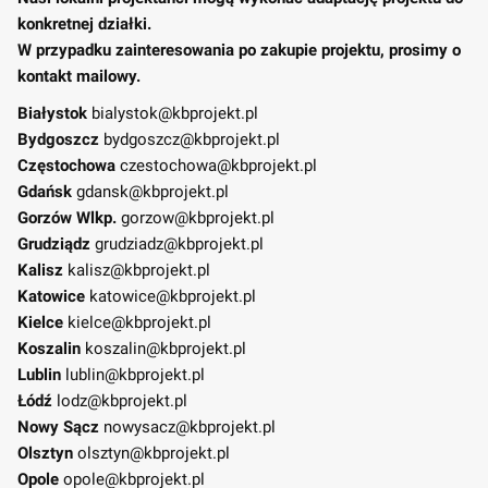
konkretnej działki.
W przypadku zainteresowania po zakupie projektu, prosimy o
kontakt mailowy.
Białystok
bialystok@kbprojekt.pl
Bydgoszcz
bydgoszcz@kbprojekt.pl
Częstochowa
czestochowa@kbprojekt.pl
Gdańsk
gdansk@kbprojekt.pl
Gorzów Wlkp.
gorzow@kbprojekt.pl
Grudziądz
grudziadz@kbprojekt.pl
Kalisz
kalisz@kbprojekt.pl
Katowice
katowice@kbprojekt.pl
Kielce
kielce@kbprojekt.pl
Koszalin
koszalin@kbprojekt.pl
Lublin
lublin@kbprojekt.pl
Łódź
lodz@kbprojekt.pl
Nowy Sącz
nowysacz@kbprojekt.pl
Olsztyn
olsztyn@kbprojekt.pl
Opole
opole@kbprojekt.pl