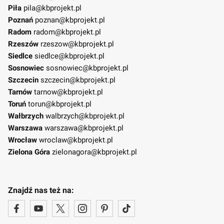
Piła
pila@kbprojekt.pl
Poznań
poznan@kbprojekt.pl
Radom
radom@kbprojekt.pl
Rzeszów
rzeszow@kbprojekt.pl
Siedlce
siedlce@kbprojekt.pl
Sosnowiec
sosnowiec@kbprojekt.pl
Szczecin
szczecin@kbprojekt.pl
Tarnów
tarnow@kbprojekt.pl
Toruń
torun@kbprojekt.pl
Wałbrzych
walbrzych@kbprojekt.pl
Warszawa
warszawa@kbprojekt.pl
Wrocław
wroclaw@kbprojekt.pl
Zielona Góra
zielonagora@kbprojekt.pl
Znajdź nas też na: