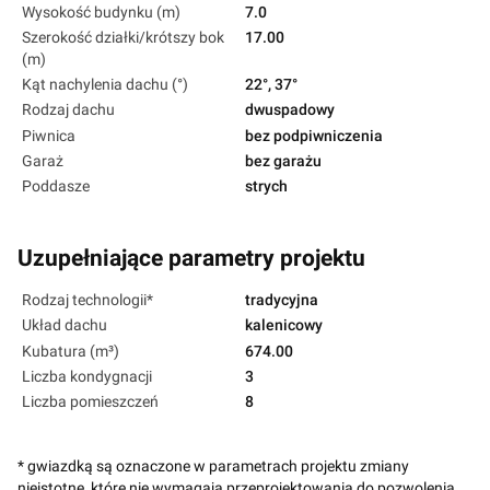
Wysokość budynku (m)
7.0
Szerokość działki/krótszy bok
17.00
(m)
Kąt nachylenia dachu (°)
22°, 37°
Rodzaj dachu
dwuspadowy
Piwnica
bez podpiwniczenia
Garaż
bez garażu
Poddasze
strych
Uzupełniające parametry projektu
Rodzaj technologii*
tradycyjna
Układ dachu
kalenicowy
Kubatura (m³)
674.00
Liczba kondygnacji
3
Liczba pomieszczeń
8
* gwiazdką są oznaczone w parametrach projektu zmiany
nieistotne, które nie wymagają przeprojektowania do pozwolenia