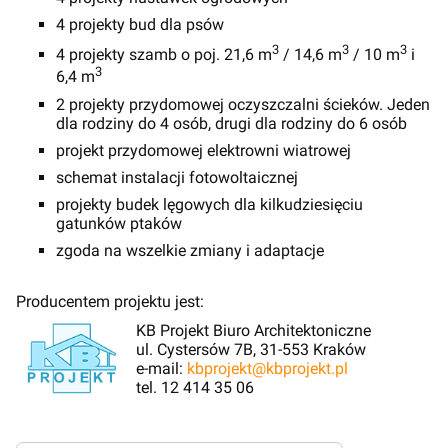
4 projekty bud dla psów
3
3
3
4 projekty szamb o poj. 21,6 m
/ 14,6 m
/ 10 m
i
3
6,4 m
2 projekty przydomowej oczyszczalni ścieków. Jeden
dla rodziny do 4 osób, drugi dla rodziny do 6 osób
projekt przydomowej elektrowni wiatrowej
schemat instalacji fotowoltaicznej
projekty budek lęgowych dla kilkudziesięciu
gatunków ptaków
zgoda na wszelkie zmiany i adaptacje
Producentem projektu jest:
KB Projekt Biuro Architektoniczne
ul. Cystersów 7B, 31-553 Kraków
e-mail:
kbprojekt@kbprojekt.pl
tel. 12 414 35 06