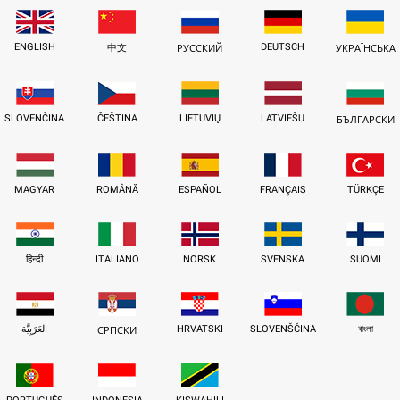
ENGLISH
DEUTSCH
中文
РУССКИЙ
УКРАЇНСЬКА
SLOVENČINA
ČEŠTINA
LIETUVIŲ
LATVIEŠU
БЪЛГАРСКИ
MAGYAR
ROMÂNĂ
ESPAÑOL
FRANÇAIS
TÜRKÇE
हिन्दी
ITALIANO
NORSK
SVENSKA
SUOMI
العَرَبِيَّة
HRVATSKI
SLOVENŠČINA
বাংলা
СРПСКИ