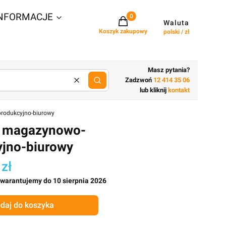
NFORMACJE
Projekty w koszyku: 0. Zobacz szcz
Waluta
Koszyk zakupowy
polski / zł
Masz pytania?
Zadzwoń
12 414 35 06
Wyczyść
lub wpisz cechy budynku
lub kliknij
kontakt
rodukcyjno-biurowy
 magazynowo-
jno-biurowy
 zł
gwarantujemy do 10 sierpnia 2026
daj do koszyka