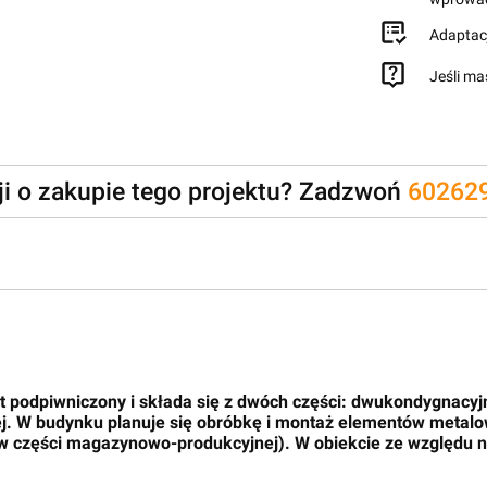
Adaptac
Jeśli ma
zji o zakupie tego projektu? Zadzwoń
60262
st podpiwniczony i składa się z dwóch części: dwukondygnacy
. W budynku planuje się obróbkę i montaż elementów metalo
 w części magazynowo-produkcyjnej). W obiekcie ze względu na