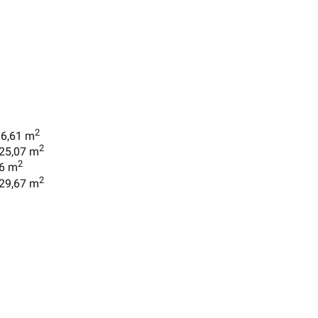
2
 6,61 m
2
 25,07 m
2
06 m
2
 29,67 m