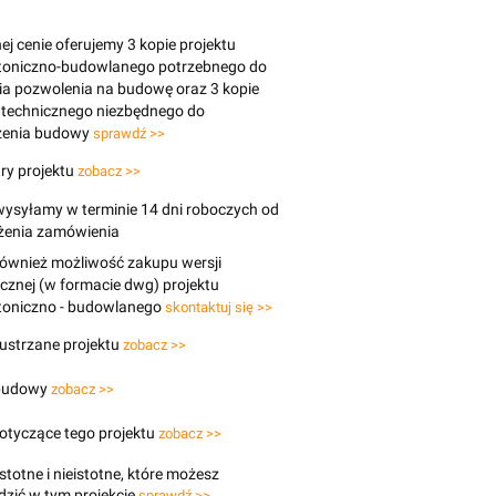
j cenie oferujemy 3 kopie projektu
ktoniczno-budowlanego potrzebnego do
ia pozwolenia na budowę oraz 3 kopie
 technicznego niezbędnego do
enia budowy
sprawdź >>
ry projektu
zobacz >>
wysyłamy w terminie 14 dni roboczych od
ożenia zamówienia
 również możliwość zakupu wersji
icznej (w formacie dwg) projektu
ktoniczno - budowlanego
skontaktuj się >>
lustrzane projektu
zobacz >>
budowy
zobacz >>
otyczące tego projektu
zobacz >>
stotne i nieistotne, które możesz
zić w tym projekcie
sprawdź >>