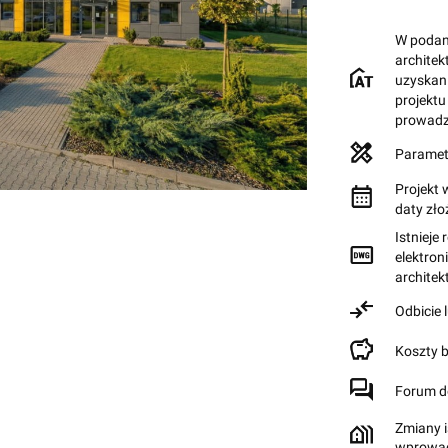
W podane
archite
uzyskan
projektu
prowadz
Paramet
Projekt 
daty zł
Istnieje
elektron
archite
Odbicie 
Koszty 
Forum d
Zmiany i
wprowad