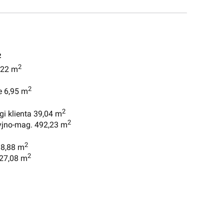
2
2
,22 m
2
e 6,95 m
2
gi klienta 39,04 m
2
yjno-mag. 492,23 m
2
 8,88 m
2
 27,08 m