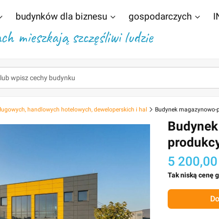
budynków dla biznesu
gospodarczych
I
h mieszkają szczęśliwi ludzie
ługowych, handlowych hotelowych, deweloperskich i hal
Budynek magazynowo-p
Budynek
produkcy
5 200,00
Tak niską cenę 
Do