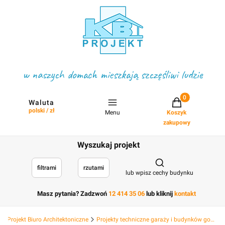
w naszych domach mieszkają szczęśliwi ludzie
Projekty w koszyku
Waluta
polski / zł
Menu
Koszyk
zakupowy
Wyszukaj projekt
Otwórz wyszukiwark
filtrami
rzutami
lub wpisz cechy budynku
Masz pytania? Zadzwoń
12 414 35 06
lub kliknij
kontakt
KB Projekt Biuro Architektoniczne
Projekty techniczne garaży i budynków gospodarczych