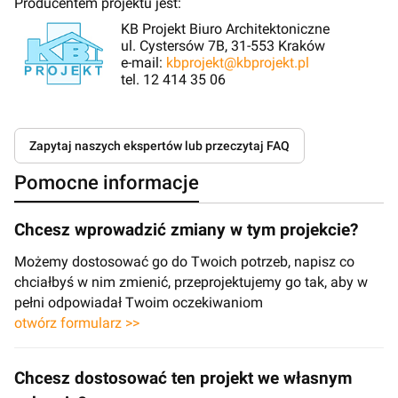
Producentem projektu jest:
KB Projekt Biuro Architektoniczne
ul. Cystersów 7B, 31-553 Kraków
e-mail:
kbprojekt@kbprojekt.pl
tel. 12 414 35 06
Zapytaj naszych ekspertów lub przeczytaj FAQ
Pomocne informacje
Chcesz wprowadzić zmiany w tym projekcie?
Możemy dostosować go do Twoich potrzeb, napisz co
chciałbyś w nim zmienić, przeprojektujemy go tak, aby w
pełni odpowiadał Twoim oczekiwaniom
otwórz formularz >>
Chcesz dostosować ten projekt we własnym