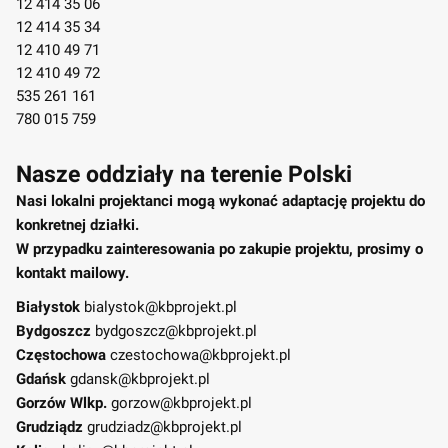
12 414 35 06
12 414 35 34
12 410 49 71
12 410 49 72
535 261 161
780 015 759
Nasze oddziały na terenie Polski
Nasi lokalni projektanci mogą wykonać adaptację projektu do
konkretnej działki.
W przypadku zainteresowania po zakupie projektu, prosimy o
kontakt mailowy.
Białystok
bialystok@kbprojekt.pl
Bydgoszcz
bydgoszcz@kbprojekt.pl
Częstochowa
czestochowa@kbprojekt.pl
Gdańsk
gdansk@kbprojekt.pl
Gorzów Wlkp.
gorzow@kbprojekt.pl
Grudziądz
grudziadz@kbprojekt.pl