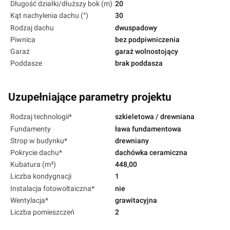
Długość działki/dłuższy bok (m)
20
Kąt nachylenia dachu (°)
30
Rodzaj dachu
dwuspadowy
Piwnica
bez podpiwniczenia
Garaż
garaż wolnostojący
Poddasze
brak poddasza
Uzupełniające parametry projektu
Rodzaj technologii*
szkieletowa / drewniana
Fundamenty
ława fundamentowa
Strop w budynku*
drewniany
Pokrycie dachu*
dachówka ceramiczna
Kubatura (m³)
448,00
Liczba kondygnacji
1
Instalacja fotowoltaiczna*
nie
Wentylacja*
grawitacyjna
Liczba pomieszczeń
2