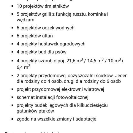
10 projektów śmietników
5 projektów grilli z funkcją rusztu, kominka i
wędzarni
6 projektów oczek wodnych
6 projektów altan
4 projekty huśtawek ogrodowych
4 projekty bud dla psów
3
3
3
4 projekty szamb o poj. 21,6 m
/ 14,6 m
/ 10 m
i
3
6,4 m
2 projekty przydomowej oczyszczalni ścieków. Jeden
dla rodziny do 4 osób, drugi dla rodziny do 6 osób
projekt przydomowej elektrowni wiatrowej
schemat instalacji fotowoltaicznej
projekty budek lęgowych dla kilkudziesięciu
gatunków ptaków
zgoda na wszelkie zmiany i adaptacje