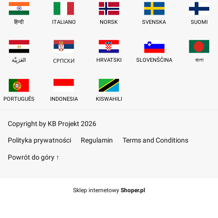
हिन्दी
ITALIANO
NORSK
SVENSKA
SUOMI
العَرَبِيَّة
HRVATSKI
SLOVENŠČINA
বাংলা
СРПСКИ
PORTUGUÊS
INDONESIA
KISWAHILI
Copyright by KB Projekt 2026
Polityka prywatności
Regulamin
Terms and Conditions
Powrót do góry ↑
Sklep internetowy
Shoper.pl