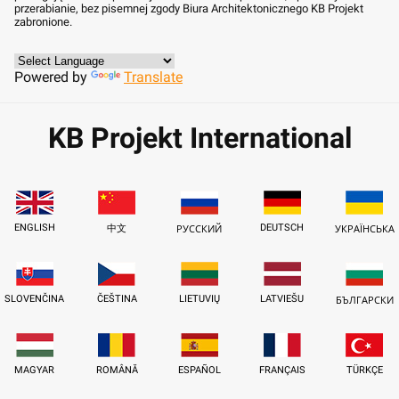
przerabianie, bez pisemnej zgody Biura Architektonicznego KB Projekt
zabronione.
Powered by
Translate
KB Projekt International
ENGLISH
DEUTSCH
中文
РУССКИЙ
УКРАЇНСЬКА
SLOVENČINA
ČEŠTINA
LIETUVIŲ
LATVIEŠU
БЪЛГАРСКИ
MAGYAR
ROMÂNĂ
ESPAÑOL
FRANÇAIS
TÜRKÇE