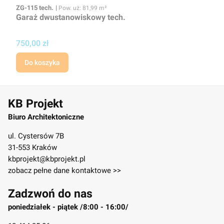
Kod
Powierzchnia użytkowa
ZG-115 tech.
Pow. uż: 81,99 m²
Garaż dwustanowiskowy tech.
Cena projektu
750,00 zł
Do koszyka
KB Projekt
Biuro Architektoniczne
ul. Cystersów 7B
31-553 Kraków
kbprojekt@kbprojekt.pl
zobacz pełne dane kontaktowe >>
Zadzwoń do nas
poniedziałek - piątek /8:00 - 16:00/