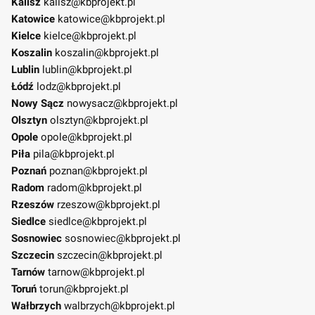
Kalisz
kalisz@kbprojekt.pl
Katowice
katowice@kbprojekt.pl
Kielce
kielce@kbprojekt.pl
Koszalin
koszalin@kbprojekt.pl
Lublin
lublin@kbprojekt.pl
Łódź
lodz@kbprojekt.pl
Nowy Sącz
nowysacz@kbprojekt.pl
Olsztyn
olsztyn@kbprojekt.pl
Opole
opole@kbprojekt.pl
Piła
pila@kbprojekt.pl
Poznań
poznan@kbprojekt.pl
Radom
radom@kbprojekt.pl
Rzeszów
rzeszow@kbprojekt.pl
Siedlce
siedlce@kbprojekt.pl
Sosnowiec
sosnowiec@kbprojekt.pl
Szczecin
szczecin@kbprojekt.pl
Tarnów
tarnow@kbprojekt.pl
Toruń
torun@kbprojekt.pl
Wałbrzych
walbrzych@kbprojekt.pl