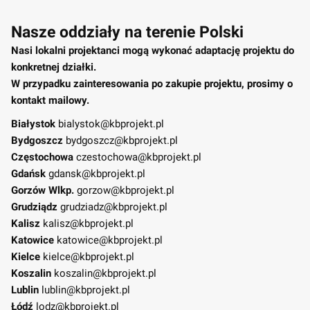
Nasze oddziały na terenie Polski
Nasi lokalni projektanci mogą wykonać adaptację projektu do
konkretnej działki.
W przypadku zainteresowania po zakupie projektu, prosimy o
kontakt mailowy.
Białystok
bialystok@kbprojekt.pl
Bydgoszcz
bydgoszcz@kbprojekt.pl
Częstochowa
czestochowa@kbprojekt.pl
Gdańsk
gdansk@kbprojekt.pl
Gorzów Wlkp.
gorzow@kbprojekt.pl
Grudziądz
grudziadz@kbprojekt.pl
Kalisz
kalisz@kbprojekt.pl
Katowice
katowice@kbprojekt.pl
Kielce
kielce@kbprojekt.pl
Koszalin
koszalin@kbprojekt.pl
Lublin
lublin@kbprojekt.pl
Łódź
lodz@kbprojekt.pl