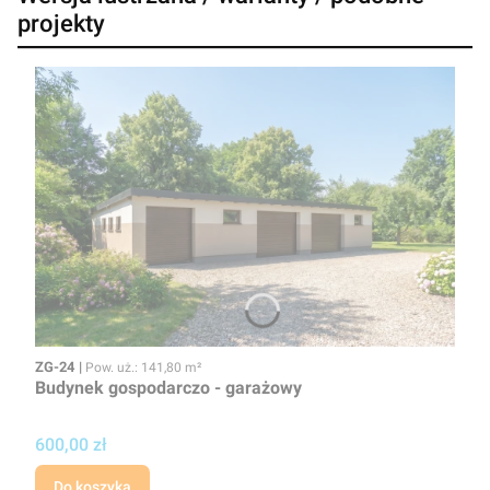
projekty
Kod
Powierzchnia użytkowa
ZG-24
Pow. uż.: 141,80 m²
Budynek gospodarczo - garażowy
Cena projektu
600,00 zł
Do koszyka