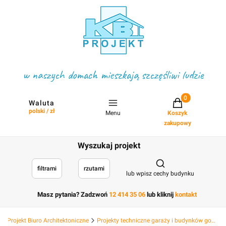
w naszych domach mieszkają szczęśliwi ludzie
Projekty w koszyku
Waluta
polski / zł
Menu
Koszyk
zakupowy
Wyszukaj projekt
Otwórz wyszukiwark
filtrami
rzutami
lub wpisz cechy budynku
Masz pytania? Zadzwoń
12 414 35 06
lub kliknij
kontakt
KB Projekt Biuro Architektoniczne
Projekty techniczne garaży i budynków gospodarczych