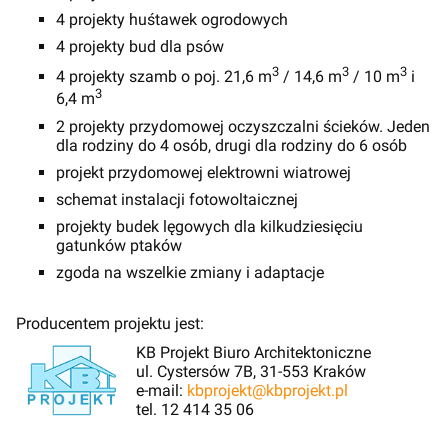
4 projekty huśtawek ogrodowych
4 projekty bud dla psów
3
3
3
4 projekty szamb o poj. 21,6 m
/ 14,6 m
/ 10 m
i
3
6,4 m
2 projekty przydomowej oczyszczalni ścieków. Jeden
dla rodziny do 4 osób, drugi dla rodziny do 6 osób
projekt przydomowej elektrowni wiatrowej
schemat instalacji fotowoltaicznej
projekty budek lęgowych dla kilkudziesięciu
gatunków ptaków
zgoda na wszelkie zmiany i adaptacje
Producentem projektu jest:
KB Projekt Biuro Architektoniczne
ul. Cystersów 7B, 31-553 Kraków
e-mail:
kbprojekt@kbprojekt.pl
tel. 12 414 35 06