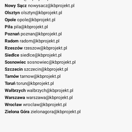
Nowy Sącz
nowysacz@kbprojekt.pl
Olsztyn
olsztyn@kbprojekt.pl
Opole
opole@kbprojekt.pl
Piła
pila@kbprojekt.pl
Poznań
poznan@kbprojekt.pl
Radom
radom@kbprojekt.pl
Rzeszów
rzeszow@kbprojekt.pl
Siedlce
siedlce@kbprojekt.pl
Sosnowiec
sosnowiec@kbprojekt.pl
Szczecin
szczecin@kbprojekt.pl
Tarnów
tarnow@kbprojekt.pl
Toruń
torun@kbprojekt.pl
Wałbrzych
walbrzych@kbprojekt.pl
Warszawa
warszawa@kbprojekt.pl
Wrocław
wroclaw@kbprojekt.pl
Zielona Góra
zielonagora@kbprojekt.pl