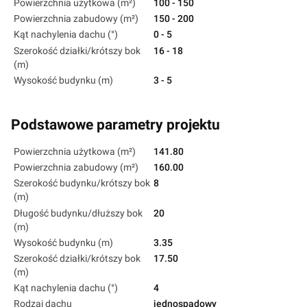
Powierzchnia użytkowa (m²)
100 - 150
Powierzchnia zabudowy (m²)
150 - 200
Kąt nachylenia dachu (°)
0 - 5
Szerokość działki/krótszy bok
16 - 18
(m)
Wysokość budynku (m)
3 - 5
Podstawowe parametry projektu
Powierzchnia użytkowa (m²)
141.80
Powierzchnia zabudowy (m²)
160.00
Szerokość budynku/krótszy bok
8
(m)
Długość budynku/dłuższy bok
20
(m)
Wysokość budynku (m)
3.35
Szerokość działki/krótszy bok
17.50
(m)
Kąt nachylenia dachu (°)
4
Rodzaj dachu
jednospadowy