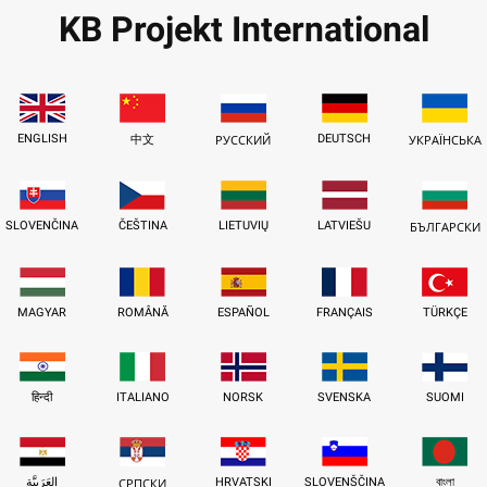
KB Projekt International
ENGLISH
DEUTSCH
中文
РУССКИЙ
УКРАЇНСЬКА
SLOVENČINA
ČEŠTINA
LIETUVIŲ
LATVIEŠU
БЪЛГАРСКИ
MAGYAR
ROMÂNĂ
ESPAÑOL
FRANÇAIS
TÜRKÇE
हिन्दी
ITALIANO
NORSK
SVENSKA
SUOMI
العَرَبِيَّة
HRVATSKI
SLOVENŠČINA
বাংলা
СРПСКИ