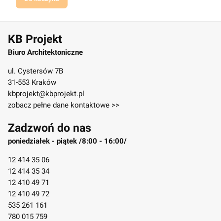
KB Projekt
Biuro Architektoniczne
ul. Cystersów 7B
31-553 Kraków
kbprojekt@kbprojekt.pl
zobacz pełne dane kontaktowe >>
Zadzwoń do nas
poniedziałek - piątek /8:00 - 16:00/
12 414 35 06
12 414 35 34
12 410 49 71
12 410 49 72
535 261 161
780 015 759