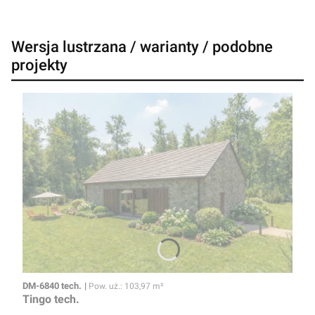
Wersja lustrzana / warianty / podobne
projekty
Kod
Powierzchnia użytkowa
DM-6840 tech.
Pow. uż.: 103,97 m²
Tingo tech.