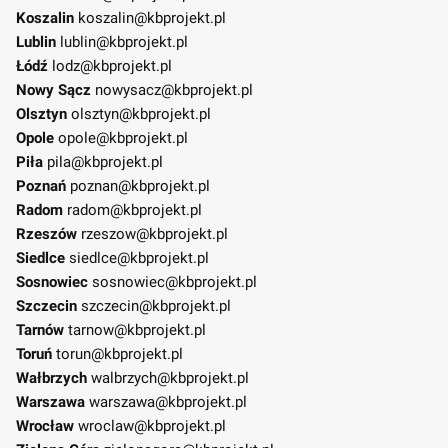
Koszalin
koszalin@kbprojekt.pl
Lublin
lublin@kbprojekt.pl
Łódź
lodz@kbprojekt.pl
Nowy Sącz
nowysacz@kbprojekt.pl
Olsztyn
olsztyn@kbprojekt.pl
Opole
opole@kbprojekt.pl
Piła
pila@kbprojekt.pl
Poznań
poznan@kbprojekt.pl
Radom
radom@kbprojekt.pl
Rzeszów
rzeszow@kbprojekt.pl
Siedlce
siedlce@kbprojekt.pl
Sosnowiec
sosnowiec@kbprojekt.pl
Szczecin
szczecin@kbprojekt.pl
Tarnów
tarnow@kbprojekt.pl
Toruń
torun@kbprojekt.pl
Wałbrzych
walbrzych@kbprojekt.pl
Warszawa
warszawa@kbprojekt.pl
Wrocław
wroclaw@kbprojekt.pl