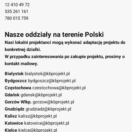
12 410 49 72
535 261 161
780 015 759
Nasze oddziały na terenie Polski
Nasi lokalni projektanci mogą wykonać adaptację projektu do
konkretnej działki.
W przypadku zainteresowania po zakupie projektu, prosimy o
kontakt mailowy.
Białystok
bialystok@kbprojekt.pl
Bydgoszcz
bydgoszcz@kbprojekt.pl
Częstochowa
czestochowa@kbprojekt.pl
Gdańsk
gdansk@kbprojekt.pl
Gorzów Wlkp.
gorzow@kbprojekt.pl
Grudziądz
grudziadz@kbprojekt.pl
Kalisz
kalisz@kbprojekt.pl
Katowice
katowice@kbprojekt.pl
Kielce
kielce@kbprojekt.pl