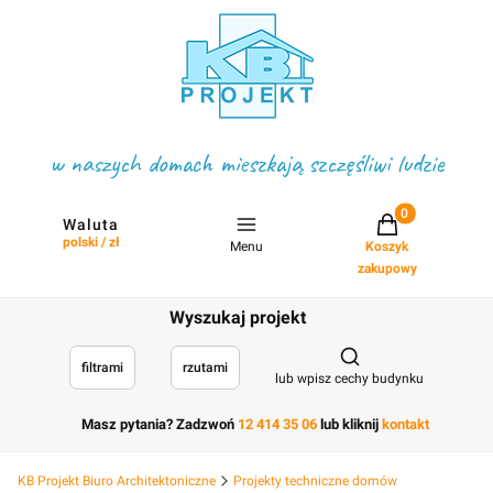
w naszych domach mieszkają szczęśliwi ludzie
Projekty w koszyku
Waluta
polski / zł
Menu
Koszyk
zakupowy
Wyszukaj projekt
Otwórz wyszukiwark
filtrami
rzutami
lub wpisz cechy budynku
Masz pytania? Zadzwoń
12 414 35 06
lub kliknij
kontakt
KB Projekt Biuro Architektoniczne
Projekty techniczne domów