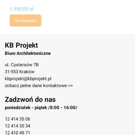
Cena projektu
1 350,00 zł
Do koszyka
KB Projekt
Biuro Architektoniczne
ul. Cystersów 7B
31-553 Kraków
kbprojekt@kbprojekt.pl
zobacz pełne dane kontaktowe >>
Zadzwoń do nas
poniedziałek - piątek /8:00 - 16:00/
12 414 35 06
12 414 35 34
12 410 49 71