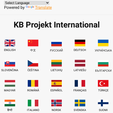
Powered by
Translate
KB Projekt International
ENGLISH
DEUTSCH
中文
РУССКИЙ
УКРАЇНСЬКА
SLOVENČINA
ČEŠTINA
LIETUVIŲ
LATVIEŠU
БЪЛГАРСКИ
MAGYAR
ROMÂNĂ
ESPAÑOL
FRANÇAIS
TÜRKÇE
हिन्दी
ITALIANO
NORSK
SVENSKA
SUOMI