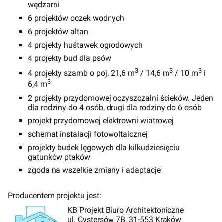
wędzarni
6 projektów oczek wodnych
6 projektów altan
4 projekty huśtawek ogrodowych
4 projekty bud dla psów
3
3
3
4 projekty szamb o poj. 21,6 m
/ 14,6 m
/ 10 m
i
3
6,4 m
2 projekty przydomowej oczyszczalni ścieków. Jeden
dla rodziny do 4 osób, drugi dla rodziny do 6 osób
projekt przydomowej elektrowni wiatrowej
schemat instalacji fotowoltaicznej
projekty budek lęgowych dla kilkudziesięciu
gatunków ptaków
zgoda na wszelkie zmiany i adaptacje
Producentem projektu jest:
KB Projekt Biuro Architektoniczne
ul. Cystersów 7B, 31-553 Kraków