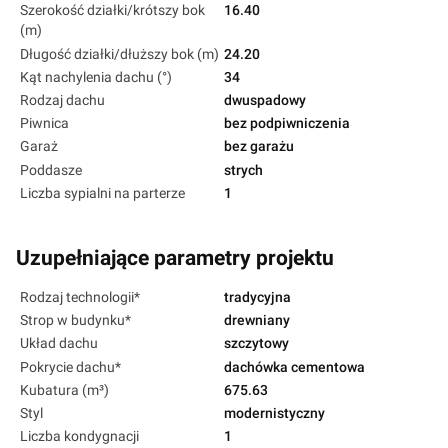
Szerokość działki/krótszy bok
16.40
(m)
Długość działki/dłuższy bok (m)
24.20
Kąt nachylenia dachu (°)
34
Rodzaj dachu
dwuspadowy
Piwnica
bez podpiwniczenia
Garaż
bez garażu
Poddasze
strych
Liczba sypialni na parterze
1
Uzupełniające parametry projektu
Rodzaj technologii*
tradycyjna
Strop w budynku*
drewniany
Układ dachu
szczytowy
Pokrycie dachu*
dachówka cementowa
Kubatura (m³)
675.63
Styl
modernistyczny
Liczba kondygnacji
1