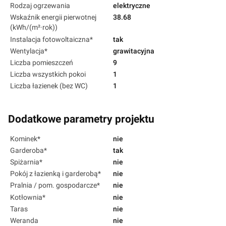
Rodzaj ogrzewania
elektryczne
Wskaźnik energii pierwotnej
38.68
(kWh/(m²·rok))
Instalacja fotowoltaiczna*
tak
Wentylacja*
grawitacyjna
Liczba pomieszczeń
9
Liczba wszystkich pokoi
1
Liczba łazienek (bez WC)
1
Dodatkowe parametry projektu
Kominek*
nie
Garderoba*
tak
Spiżarnia*
nie
Pokój z łazienką i garderobą*
nie
Pralnia / pom. gospodarcze*
nie
Kotłownia*
nie
Taras
nie
Weranda
nie