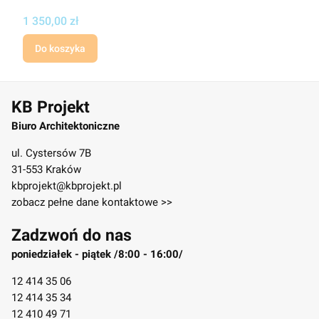
Cena projektu
1 350,00 zł
Do koszyka
KB Projekt
Biuro Architektoniczne
ul. Cystersów 7B
31-553 Kraków
kbprojekt@kbprojekt.pl
zobacz pełne dane kontaktowe >>
Zadzwoń do nas
poniedziałek - piątek /8:00 - 16:00/
12 414 35 06
12 414 35 34
12 410 49 71