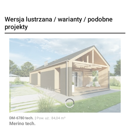
Wersja lustrzana / warianty / podobne
projekty
Kod
Powierzchnia użytkowa
DM-6780 tech.
Pow. uż.: 84,04 m²
Merino tech.