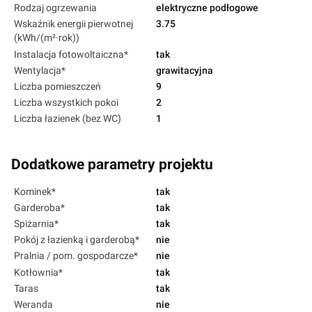
Rodzaj ogrzewania
elektryczne podłogowe
Wskaźnik energii pierwotnej
3.75
(kWh/(m²·rok))
Instalacja fotowoltaiczna*
tak
Wentylacja*
grawitacyjna
Liczba pomieszczeń
9
Liczba wszystkich pokoi
2
Liczba łazienek (bez WC)
1
Dodatkowe parametry projektu
Kominek*
tak
Garderoba*
tak
Spiżarnia*
tak
Pokój z łazienką i garderobą*
nie
Pralnia / pom. gospodarcze*
nie
Kotłownia*
tak
Taras
tak
Weranda
nie