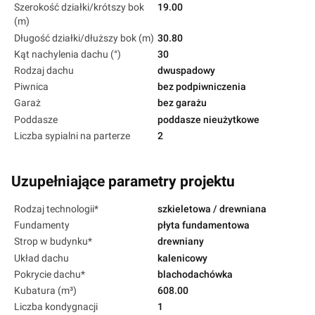
Szerokość działki/krótszy bok
19.00
(m)
Długość działki/dłuższy bok (m)
30.80
Kąt nachylenia dachu (°)
30
Rodzaj dachu
dwuspadowy
Piwnica
bez podpiwniczenia
Garaż
bez garażu
Poddasze
poddasze nieużytkowe
Liczba sypialni na parterze
2
Uzupełniające parametry projektu
Rodzaj technologii*
szkieletowa / drewniana
Fundamenty
płyta fundamentowa
Strop w budynku*
drewniany
Układ dachu
kalenicowy
Pokrycie dachu*
blachodachówka
Kubatura (m³)
608.00
Liczba kondygnacji
1