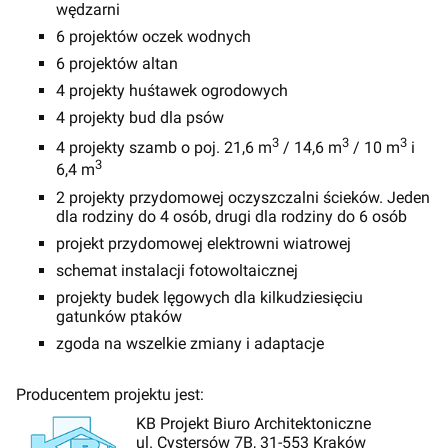
wędzarni
6 projektów oczek wodnych
6 projektów altan
4 projekty huśtawek ogrodowych
4 projekty bud dla psów
3
3
3
4 projekty szamb o poj. 21,6 m
/ 14,6 m
/ 10 m
i
3
6,4 m
2 projekty przydomowej oczyszczalni ścieków. Jeden
dla rodziny do 4 osób, drugi dla rodziny do 6 osób
projekt przydomowej elektrowni wiatrowej
schemat instalacji fotowoltaicznej
projekty budek lęgowych dla kilkudziesięciu
gatunków ptaków
zgoda na wszelkie zmiany i adaptacje
Producentem projektu jest:
KB Projekt Biuro Architektoniczne
ul. Cystersów 7B, 31-553 Kraków