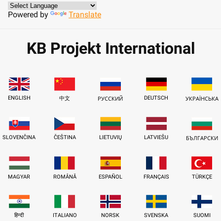
Powered by
Translate
KB Projekt International
ENGLISH
DEUTSCH
中文
РУССКИЙ
УКРАЇНСЬКА
SLOVENČINA
ČEŠTINA
LIETUVIŲ
LATVIEŠU
БЪЛГАРСКИ
MAGYAR
ROMÂNĂ
ESPAÑOL
FRANÇAIS
TÜRKÇE
हिन्दी
ITALIANO
NORSK
SVENSKA
SUOMI