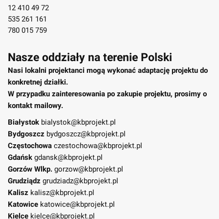
12 410 49 72
535 261 161
780 015 759
Nasze oddziały na terenie Polski
Nasi lokalni projektanci mogą wykonać adaptację projektu do
konkretnej działki.
W przypadku zainteresowania po zakupie projektu, prosimy o
kontakt mailowy.
Białystok
bialystok@kbprojekt.pl
Bydgoszcz
bydgoszcz@kbprojekt.pl
Częstochowa
czestochowa@kbprojekt.pl
Gdańsk
gdansk@kbprojekt.pl
Gorzów Wlkp.
gorzow@kbprojekt.pl
Grudziądz
grudziadz@kbprojekt.pl
Kalisz
kalisz@kbprojekt.pl
Katowice
katowice@kbprojekt.pl
Kielce
kielce@kbprojekt.pl