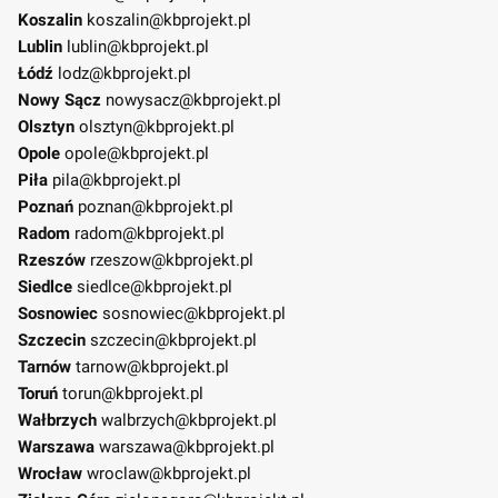
Koszalin
koszalin@kbprojekt.pl
Lublin
lublin@kbprojekt.pl
Łódź
lodz@kbprojekt.pl
Nowy Sącz
nowysacz@kbprojekt.pl
Olsztyn
olsztyn@kbprojekt.pl
Opole
opole@kbprojekt.pl
Piła
pila@kbprojekt.pl
Poznań
poznan@kbprojekt.pl
Radom
radom@kbprojekt.pl
Rzeszów
rzeszow@kbprojekt.pl
Siedlce
siedlce@kbprojekt.pl
Sosnowiec
sosnowiec@kbprojekt.pl
Szczecin
szczecin@kbprojekt.pl
Tarnów
tarnow@kbprojekt.pl
Toruń
torun@kbprojekt.pl
Wałbrzych
walbrzych@kbprojekt.pl
Warszawa
warszawa@kbprojekt.pl
Wrocław
wroclaw@kbprojekt.pl