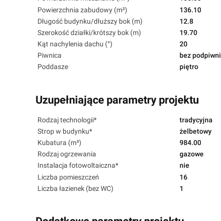
Powierzchnia zabudowy (m²)
136.10
Długość budynku/dłuższy bok (m)
12.8
Szerokość działki/krótszy bok (m)
19.70
Kąt nachylenia dachu (°)
20
Piwnica
bez podpiwni
Poddasze
piętro
Uzupełniające parametry projektu
Rodzaj technologii*
tradycyjna
Strop w budynku*
żelbetowy
Kubatura (m³)
984.00
Rodzaj ogrzewania
gazowe
Instalacja fotowoltaiczna*
nie
Liczba pomieszczeń
16
Liczba łazienek (bez WC)
1