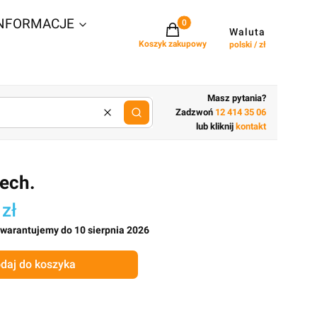
NFORMACJE
Projekty w koszyku: 0. Zobacz szcz
Waluta
Koszyk zakupowy
polski / zł
Masz pytania?
Zadzwoń
12 414 35 06
Wyczyść
lub wpisz cechy budynku
lub kliknij
kontakt
tech.
 zł
gwarantujemy do 10 sierpnia 2026
daj do koszyka