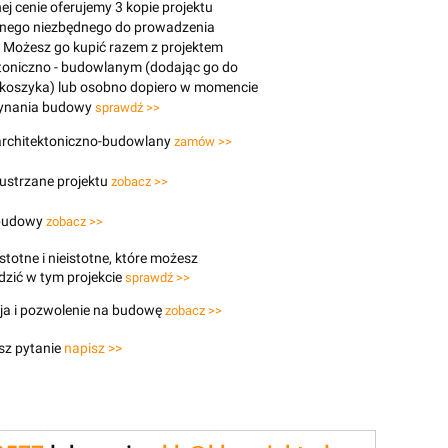
j cenie oferujemy 3 kopie projektu
znego niezbędnego do prowadzenia
 Możesz go kupić razem z projektem
toniczno - budowlanym (dodając go do
 koszyka) lub osobno dopiero w momencie
ynania budowy
sprawdź >>
 architektoniczno-budowlany
zamów >>
lustrzane projektu
zobacz >>
budowy
zobacz >>
stotne i nieistotne, które możesz
zić w tym projekcie
sprawdź >>
ja i pozwolenie na budowę
zobacz >>
sz pytanie
napisz >>