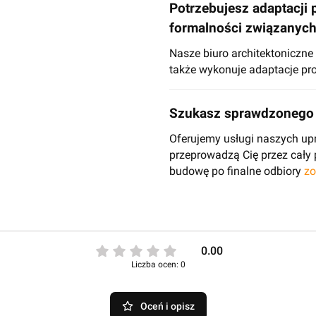
Potrzebujesz adaptacji 
formalności związanyc
Nasze biuro architektoniczn
także wykonuje adaptacje pro
Szukasz sprawdzonego 
Oferujemy usługi naszych up
przeprowadzą Cię przez cały
budowę po finalne odbiory
zo
0.00
Liczba ocen: 0
Oceń i opisz