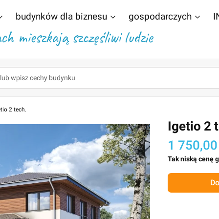
budynków dla biznesu
gospodarczych
I
h mieszkają szczęśliwi ludzie
tio 2 tech.
Igetio 2 
1 750,00
Tak niską cenę 
Do