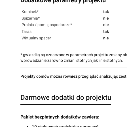
Dodatkowe parametry projektu
Kominek*
tak
Spiżarnia*
nie
Pralnia / pom. gospodarcze*
nie
Taras
tak
Wirtualny spacer
nie
* gwiazdką są oznaczone w parametrach projektu zmiany ni
wprowadzanie zarówno zmian istotnych jak i nieistotnych.
Projekty domów można również przeglądać analizując zest
Darmowe dodatki do projektu
Pakiet bezpłatnych dodatków zawiera:
10 stylowych projektów ogrodzeń