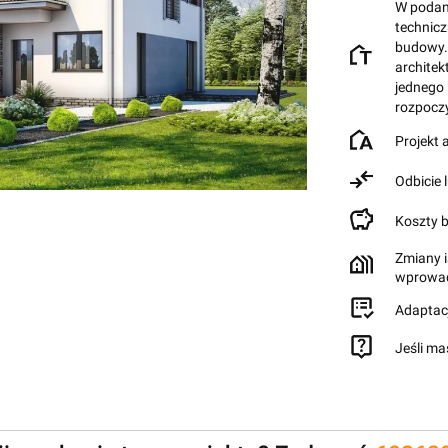
W podane
technic
budowy.
architek
jednego
rozpocz
Projekt
Odbicie 
Koszty 
Zmiany i
wprowad
Adaptac
Jeśli ma