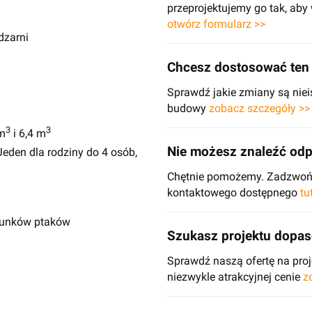
przeprojektujemy go tak, ab
otwórz formularz >>
dzarni
Chcesz dostosować ten 
Sprawdź jakie zmiany są niei
budowy
zobacz szczegóły >>
3
3
m
i 6,4 m
Nie możesz znaleźć odp
eden dla rodziny do 4 osób,
Chętnie pomożemy. Zadzwoń d
kontaktowego dostępnego
tu
atunków ptaków
Szukasz projektu dopa
Sprawdź naszą ofertę na pr
niezwykle atrakcyjnej cenie
z