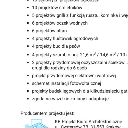
10 projektów śmietników
5 projektów grilli z funkcją rusztu, kominka i wę
6 projektów oczek wodnych
6 projektów altan
4 projekty huśtawek ogrodowych
4 projekty bud dla psów
3
3
4 projekty szamb o poj. 21,6 m
/ 14,6 m
/ 10 
2 projekty przydomowej oczyszczalni ścieków. J
drugi dla rodziny do 6 osób
projekt przydomowej elektrowni wiatrowej
schemat instalacji fotowoltaicznej
projekty budek lęgowych dla kilkudziesięciu g
zgoda na wszelkie zmiany i adaptacje
Producentem projektu jest:
KB Projekt Biuro Architektoniczne
ul. Cystersów 7B, 31-553 Kraków