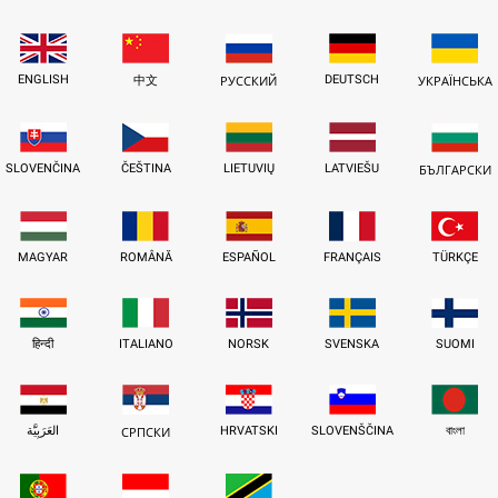
ENGLISH
DEUTSCH
中文
РУССКИЙ
УКРАЇНСЬКА
SLOVENČINA
ČEŠTINA
LIETUVIŲ
LATVIEŠU
БЪЛГАРСКИ
MAGYAR
ROMÂNĂ
ESPAÑOL
FRANÇAIS
TÜRKÇE
हिन्दी
ITALIANO
NORSK
SVENSKA
SUOMI
العَرَبِيَّة
HRVATSKI
SLOVENŠČINA
বাংলা
СРПСКИ