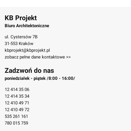
KB Projekt
Biuro Architektoniczne
ul. Cystersów 7B
31-553 Kraków
kbprojekt@kbprojekt.pl
zobacz pełne dane kontaktowe >>
Zadzwoń do nas
poniedziałek - piątek /8:00 - 16:00/
12 414 35 06
12 414 35 34
12 410 49 71
12 410 49 72
535 261 161
780 015 759