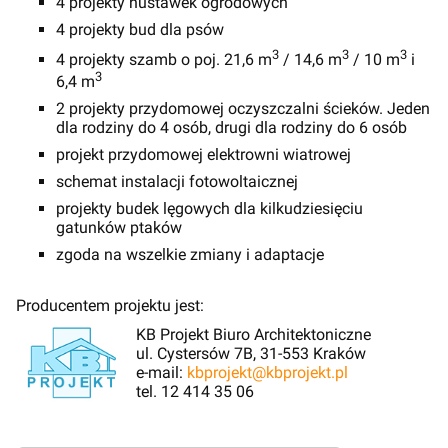
4 projekty huśtawek ogrodowych
4 projekty bud dla psów
3
3
3
4 projekty szamb o poj. 21,6 m
/ 14,6 m
/ 10 m
i
3
6,4 m
2 projekty przydomowej oczyszczalni ścieków. Jeden
dla rodziny do 4 osób, drugi dla rodziny do 6 osób
projekt przydomowej elektrowni wiatrowej
schemat instalacji fotowoltaicznej
projekty budek lęgowych dla kilkudziesięciu
gatunków ptaków
zgoda na wszelkie zmiany i adaptacje
Producentem projektu jest:
KB Projekt Biuro Architektoniczne
ul. Cystersów 7B, 31-553 Kraków
e-mail:
kbprojekt@kbprojekt.pl
tel. 12 414 35 06