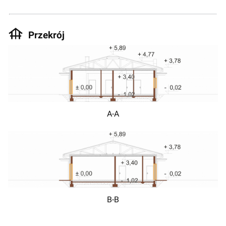
Przekrój
A-A
B-B