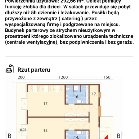
Powierzchnia użytkowa: 292,66 m
. Obiekt pełniący
funkcję żłobka dla dzieci. W salach przewiduje się pobyt
dłuższy niż 5h dziennie i leżakowanie. Posiłki będą
przywożone z zewnątrz ( catering ) przez
wyspecjalizowaną firmę i podgrzewane na miejscu.
Budynek parterowy ze strychem nieużytkowym w
przestrzeni którego zlokalizowano urządzenia techniczne
(centrale wentylacyjne), bez podpiwniczenia i bez garażu.
Rzut parteru