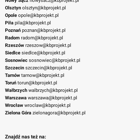
Nowy Sącz
nowysacz@kbprojekt.pl
Olsztyn
olsztyn@kbprojekt.pl
Opole
opole@kbprojekt.pl
Piła
pila@kbprojekt.pl
Poznań
poznan@kbprojekt.pl
Radom
radom@kbprojekt.pl
Rzeszów
rzeszow@kbprojekt.pl
Siedlce
siedlce@kbprojekt.pl
Sosnowiec
sosnowiec@kbprojekt.pl
Szczecin
szczecin@kbprojekt.pl
Tarnów
tarnow@kbprojekt.pl
Toruń
torun@kbprojekt.pl
Wałbrzych
walbrzych@kbprojekt.pl
Warszawa
warszawa@kbprojekt.pl
Wrocław
wroclaw@kbprojekt.pl
Zielona Góra
zielonagora@kbprojekt.pl
Znajdź nas też na: