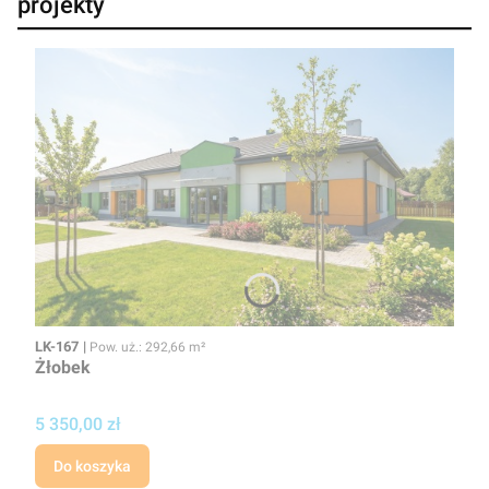
projekty
Kod
Powierzchnia użytkowa
LK-167
Pow. uż.: 292,66 m²
Żłobek
Cena projektu
5 350,00 zł
Do koszyka