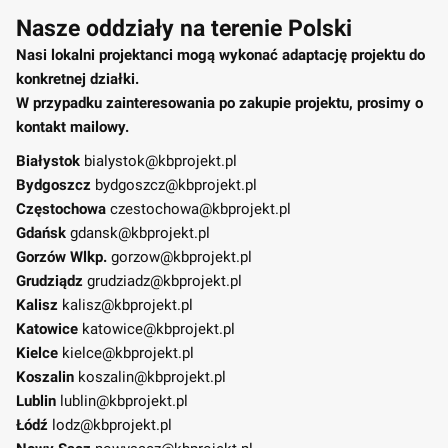
Nasze oddziały na terenie Polski
Nasi lokalni projektanci mogą wykonać adaptację projektu do
konkretnej działki.
W przypadku zainteresowania po zakupie projektu, prosimy o
kontakt mailowy.
Białystok
bialystok@kbprojekt.pl
Bydgoszcz
bydgoszcz@kbprojekt.pl
Częstochowa
czestochowa@kbprojekt.pl
Gdańsk
gdansk@kbprojekt.pl
Gorzów Wlkp.
gorzow@kbprojekt.pl
Grudziądz
grudziadz@kbprojekt.pl
Kalisz
kalisz@kbprojekt.pl
Katowice
katowice@kbprojekt.pl
Kielce
kielce@kbprojekt.pl
Koszalin
koszalin@kbprojekt.pl
Lublin
lublin@kbprojekt.pl
Łódź
lodz@kbprojekt.pl