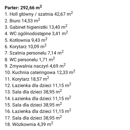
2
Parter: 292,66 m
2
1. Holl główny / szatnia 42,67 m
2
2. Biuro 14,53 m
2
3. Gabinet higienistki 13,40 m
2
4. WC ogólnodostępne 3,41 m
2
5. Kotłownia 9,43 m
2
6. Korytarz 10,09 m
2
7. Szatnia personelu 7,14 m
2
8. WC personelu 1,71 m
2
9. Zmywalnia naczyń 4,69 m
2
10. Kuchnia cateringowa 12,33 m
2
11. Korytarz 18,57 m
2
12. Łazienka dla dzieci 11,15 m
2
13. Sala dla dzieci 38,95 m
2
14. Łazienka dla dzieci 11,15 m
2
15. Sala dla dzieci 38,95 m
2
16. Łazienka dla dzieci 11,15 m
2
17. Sala dla dzieci 38,95 m
2
18. Wózkownia 4,39 m