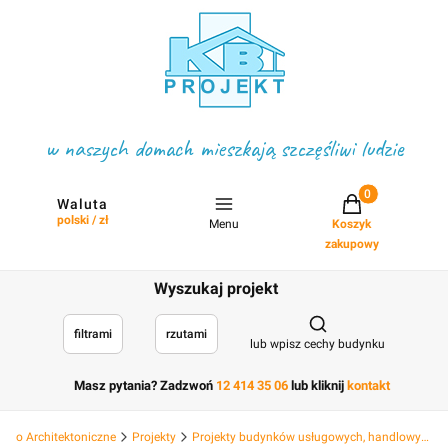
w naszych domach mieszkają szczęśliwi ludzie
Projekty w koszyku
Waluta
polski / zł
Menu
Koszyk
zakupowy
Wyszukaj projekt
Otwórz wyszukiwark
filtrami
rzutami
lub wpisz cechy budynku
Masz pytania? Zadzwoń
12 414 35 06
lub kliknij
kontakt
Biuro Architektoniczne
Projekty
Projekty budynków usługowych, handlowych hotelowych, deweloperskich i hal