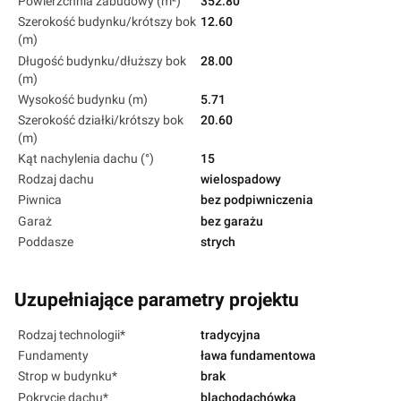
Powierzchnia zabudowy (m²)
352.80
Szerokość budynku/krótszy bok
12.60
(m)
Długość budynku/dłuższy bok
28.00
(m)
Wysokość budynku (m)
5.71
Szerokość działki/krótszy bok
20.60
(m)
Kąt nachylenia dachu (°)
15
Rodzaj dachu
wielospadowy
Piwnica
bez podpiwniczenia
Garaż
bez garażu
Poddasze
strych
Uzupełniające parametry projektu
Rodzaj technologii*
tradycyjna
Fundamenty
ława fundamentowa
Strop w budynku*
brak
Pokrycie dachu*
blachodachówka