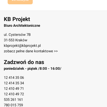
KB Projekt
Biuro Architektoniczne
ul. Cystersów 7B
31-553 Kraków
kbprojekt@kbprojekt.pl
zobacz pełne dane kontaktowe >>
Zadzwoń do nas
poniedziałek - piątek /8:00 - 16:00/
12 414 35 06
12 414 35 34
12 410 49 71
12 410 49 72
535 261 161
780 015 759