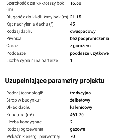
Szerokość działki/krótszy bok
16.60
(m)
Długość działki/dłuższy bok (m)
21.15
Kąt nachylenia dachu (°)
45
Rodzaj dachu
dwuspadowy
Piwnica
bez podpiwniczenia
Garaż
z garażem
Poddasze
poddasze użytkowe
Liczba sypialni na parterze
1
Uzupełniające parametry projektu
Rodzaj technologii*
tradycyjna
Strop w budynku*
żelbetowy
Układ dachu
kalenicowy
Kubatura (m³)
461.70
Liczba kondygnacji
2
Rodzaj ogrzewania
gazowe
Wskaźnik energii pierwotnej
70