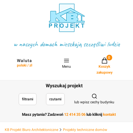
w naszych domach mieszkają szczęśliwi ludzie
Projekty w koszyku
Waluta
polski / zł
Menu
Koszyk
zakupowy
Wyszukaj projekt
Otwórz wyszukiwark
filtrami
rzutami
lub wpisz cechy budynku
Masz pytania? Zadzwoń
12 414 35 06
lub kliknij
kontakt
KB Projekt Biuro Architektoniczne
Projekty techniczne domów