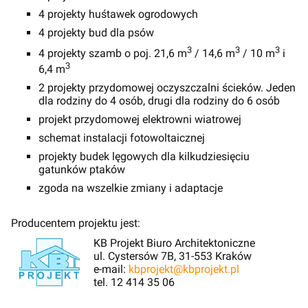
4 projekty huśtawek ogrodowych
4 projekty bud dla psów
3
3
3
4 projekty szamb o poj. 21,6 m
/ 14,6 m
/ 10 m
i
3
6,4 m
2 projekty przydomowej oczyszczalni ścieków. Jeden
dla rodziny do 4 osób, drugi dla rodziny do 6 osób
projekt przydomowej elektrowni wiatrowej
schemat instalacji fotowoltaicznej
projekty budek lęgowych dla kilkudziesięciu
gatunków ptaków
zgoda na wszelkie zmiany i adaptacje
Producentem projektu jest:
KB Projekt Biuro Architektoniczne
ul. Cystersów 7B, 31-553 Kraków
e-mail:
kbprojekt@kbprojekt.pl
tel. 12 414 35 06