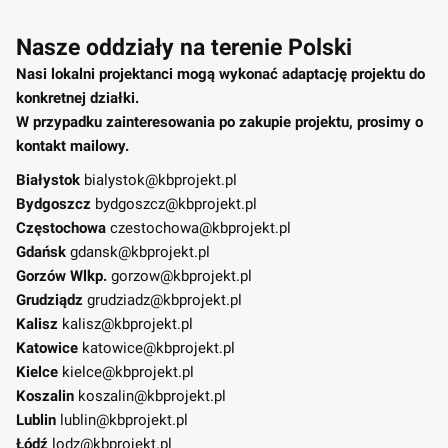
Nasze oddziały na terenie Polski
Nasi lokalni projektanci mogą wykonać adaptację projektu do
konkretnej działki.
W przypadku zainteresowania po zakupie projektu, prosimy o
kontakt mailowy.
Białystok
bialystok@kbprojekt.pl
Bydgoszcz
bydgoszcz@kbprojekt.pl
Częstochowa
czestochowa@kbprojekt.pl
Gdańsk
gdansk@kbprojekt.pl
Gorzów Wlkp.
gorzow@kbprojekt.pl
Grudziądz
grudziadz@kbprojekt.pl
Kalisz
kalisz@kbprojekt.pl
Katowice
katowice@kbprojekt.pl
Kielce
kielce@kbprojekt.pl
Koszalin
koszalin@kbprojekt.pl
Lublin
lublin@kbprojekt.pl
Łódź
lodz@kbprojekt.pl