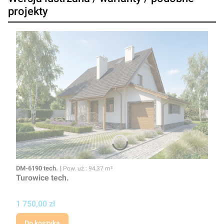
projekty
Kod
Powierzchnia użytkowa
DM-6190 tech.
Pow. uż.: 94,37 m²
Turowice tech.
Cena projektu
1 750,00 zł
Do koszyka