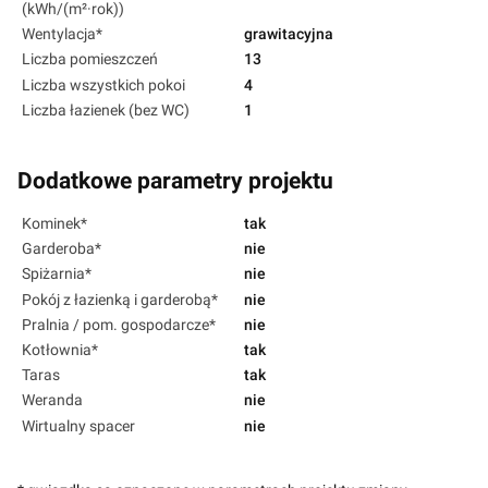
(kWh/(m²·rok))
Wentylacja*
grawitacyjna
Liczba pomieszczeń
13
Liczba wszystkich pokoi
4
Liczba łazienek (bez WC)
1
Dodatkowe parametry projektu
Kominek*
tak
Garderoba*
nie
Spiżarnia*
nie
Pokój z łazienką i garderobą*
nie
Pralnia / pom. gospodarcze*
nie
Kotłownia*
tak
Taras
tak
Weranda
nie
Wirtualny spacer
nie