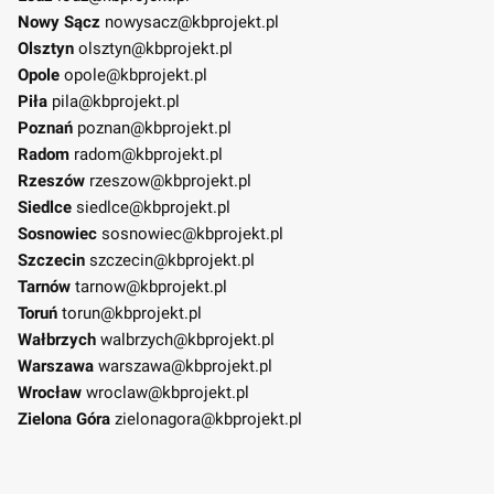
Nowy Sącz
nowysacz@kbprojekt.pl
Olsztyn
olsztyn@kbprojekt.pl
Opole
opole@kbprojekt.pl
Piła
pila@kbprojekt.pl
Poznań
poznan@kbprojekt.pl
Radom
radom@kbprojekt.pl
Rzeszów
rzeszow@kbprojekt.pl
Siedlce
siedlce@kbprojekt.pl
Sosnowiec
sosnowiec@kbprojekt.pl
Szczecin
szczecin@kbprojekt.pl
Tarnów
tarnow@kbprojekt.pl
Toruń
torun@kbprojekt.pl
Wałbrzych
walbrzych@kbprojekt.pl
Warszawa
warszawa@kbprojekt.pl
Wrocław
wroclaw@kbprojekt.pl
Zielona Góra
zielonagora@kbprojekt.pl