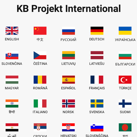
KB Projekt International
ENGLISH
DEUTSCH
中文
РУССКИЙ
УКРАЇНСЬКА
SLOVENČINA
ČEŠTINA
LIETUVIŲ
LATVIEŠU
БЪЛГАРСКИ
MAGYAR
ROMÂNĂ
ESPAÑOL
FRANÇAIS
TÜRKÇE
हिन्दी
ITALIANO
NORSK
SVENSKA
SUOMI
العَرَبِيَّة
HRVATSKI
SLOVENŠČINA
বাংলা
СРПСКИ