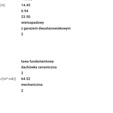
(m)
14.45
6.94
23.50
wielospadowy
z garażem dwustanowiskowym
2
ława fundamentowa
dachówka ceramiczna
2
h/(m²·rok))
64.52
mechaniczna
2