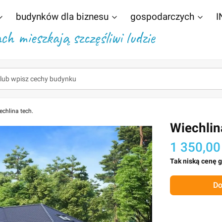
budynków dla biznesu
gospodarczych
I
h mieszkają szczęśliwi ludzie
echlina tech.
Wiechlin
1 350,00
Tak niską cenę 
Do