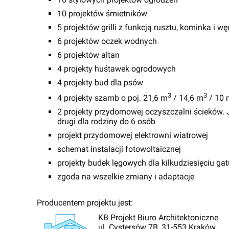
10 projektów śmietników
5 projektów grilli z funkcją rusztu, kominka i wę
6 projektów oczek wodnych
6 projektów altan
4 projekty huśtawek ogrodowych
4 projekty bud dla psów
3
3
4 projekty szamb o poj. 21,6 m
/ 14,6 m
/ 10 
2 projekty przydomowej oczyszczalni ścieków. J
drugi dla rodziny do 6 osób
projekt przydomowej elektrowni wiatrowej
schemat instalacji fotowoltaicznej
projekty budek lęgowych dla kilkudziesięciu g
zgoda na wszelkie zmiany i adaptacje
Producentem projektu jest:
KB Projekt Biuro Architektoniczne
ul. Cystersów 7B, 31-553 Kraków