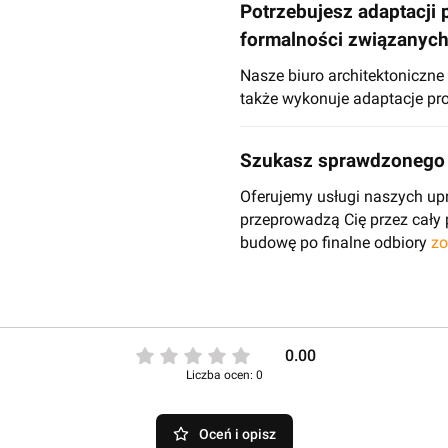
Potrzebujesz adaptacji 
formalności związanyc
Nasze biuro architektoniczn
także wykonuje adaptacje pro
Szukasz sprawdzonego 
Oferujemy usługi naszych up
przeprowadzą Cię przez cały
budowę po finalne odbiory
zo
0.00
Liczba ocen: 0
Oceń i opisz