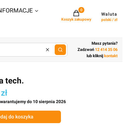
NFORMACJE
Projekty w koszyku: 0. Zobacz szcz
Waluta
Koszyk zakupowy
polski / zł
Masz pytania?
Zadzwoń
12 414 35 06
Wyczyść
lub wpisz cechy budynku
lub kliknij
kontakt
a tech.
 zł
gwarantujemy do 10 sierpnia 2026
daj do koszyka