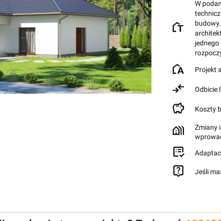
W podane
technic
budowy.
architek
jednego
rozpocz
Projekt
Odbicie 
Koszty 
Zmiany i
wprowad
Adaptac
Jeśli ma