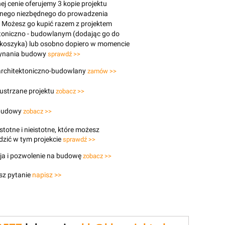
j cenie oferujemy 3 kopie projektu
znego niezbędnego do prowadzenia
 Możesz go kupić razem z projektem
toniczno - budowlanym (dodając go do
 koszyka) lub osobno dopiero w momencie
ynania budowy
sprawdź >>
 architektoniczno-budowlany
zamów >>
lustrzane projektu
zobacz >>
budowy
zobacz >>
stotne i nieistotne, które możesz
zić w tym projekcie
sprawdź >>
ja i pozwolenie na budowę
zobacz >>
sz pytanie
napisz >>