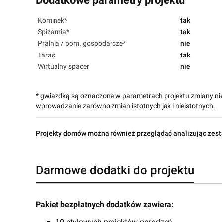
Dodatkowe parametry projektu
Kominek*
tak
Spiżarnia*
tak
Pralnia / pom. gospodarcze*
nie
Taras
tak
Wirtualny spacer
nie
* gwiazdką są oznaczone w parametrach projektu zmiany ni
wprowadzanie zarówno zmian istotnych jak i nieistotnych.
Projekty domów można również przeglądać analizując zest
Darmowe dodatki do projektu
Pakiet bezpłatnych dodatków zawiera:
10 stylowych projektów ogrodzeń