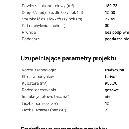
Powierzchnia zabudowy (m²)
189.73
Długość budynku/dłuższy bok (m)
15.50
Szerokość działki/krótszy bok (m)
22.45
Kąt nachylenia dachu (°)
30
Piwnica
bez podpiwni
Poddasze
poddasze nie
Uzupełniające parametry projektu
Rodzaj technologii*
tradycyjna
Strop w budynku*
teriva
Kubatura (m³)
955.70
Rodzaj ogrzewania
gazowe
Instalacja fotowoltaiczna*
nie
Liczba pomieszczeń
15
Liczba łazienek (bez WC)
2