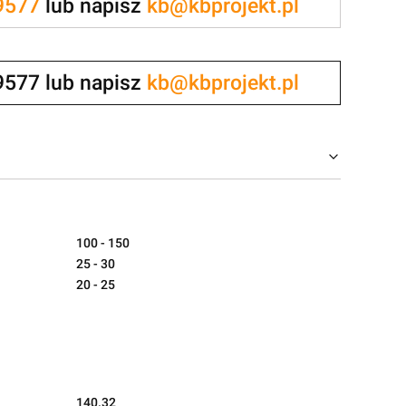
9577
lub napisz
kb@kbprojekt.pl
9577 lub napisz
kb@kbprojekt.pl
100 - 150
25 - 30
20 - 25
140.32