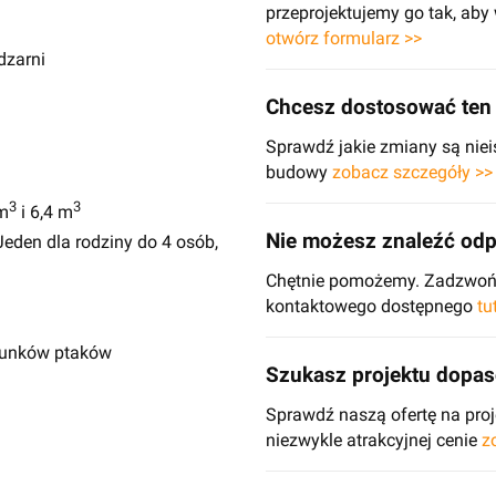
przeprojektujemy go tak, ab
otwórz formularz >>
dzarni
Chcesz dostosować ten 
Sprawdź jakie zmiany są niei
budowy
zobacz szczegóły >>
3
3
m
i 6,4 m
Nie możesz znaleźć odp
eden dla rodziny do 4 osób,
Chętnie pomożemy. Zadzwoń d
kontaktowego dostępnego
tu
atunków ptaków
Szukasz projektu dopa
Sprawdź naszą ofertę na pr
niezwykle atrakcyjnej cenie
z