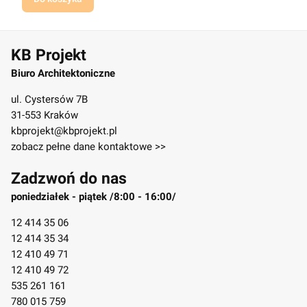
KB Projekt
Biuro Architektoniczne
ul. Cystersów 7B
31-553 Kraków
kbprojekt@kbprojekt.pl
zobacz pełne dane kontaktowe >>
Zadzwoń do nas
poniedziałek - piątek /8:00 - 16:00/
12 414 35 06
12 414 35 34
12 410 49 71
12 410 49 72
535 261 161
780 015 759