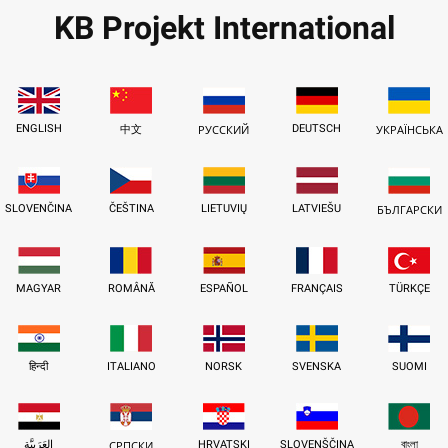
KB Projekt International
ENGLISH
DEUTSCH
中文
РУССКИЙ
УКРАЇНСЬКА
SLOVENČINA
ČEŠTINA
LIETUVIŲ
LATVIEŠU
БЪЛГАРСКИ
MAGYAR
ROMÂNĂ
ESPAÑOL
FRANÇAIS
TÜRKÇE
हिन्दी
ITALIANO
NORSK
SVENSKA
SUOMI
العَرَبِيَّة
HRVATSKI
SLOVENŠČINA
বাংলা
СРПСКИ