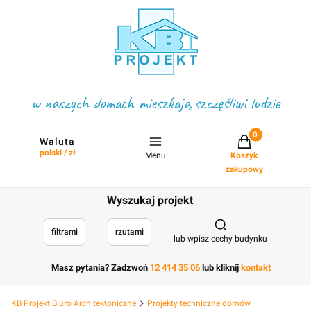
w naszych domach mieszkają szczęśliwi ludzie
Projekty w koszyku
Waluta
polski / zł
Menu
Koszyk
zakupowy
Wyszukaj projekt
Otwórz wyszukiwark
filtrami
rzutami
lub wpisz cechy budynku
Masz pytania? Zadzwoń
12 414 35 06
lub kliknij
kontakt
KB Projekt Biuro Architektoniczne
Projekty techniczne domów