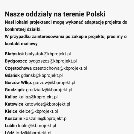
Nasze oddziały na terenie Polski
Nasi lokalni projektanci mogą wykonać adaptację projektu do
konkretnej działki.
W przypadku zainteresowania po zakupie projektu, prosimy o
kontakt mailowy.
Białystok
bialystok@kbprojekt.pl
Bydgoszcz
bydgoszcz@kbprojekt.pl
Częstochowa
czestochowa@kbprojekt.pl
Gdańsk
gdansk@kbprojekt.pl
Gorzów Wlkp.
gorzow@kbprojekt.pl
Grudziądz
grudziadz@kbprojekt.pl
Kalisz
kalisz@kbprojekt.pl
Katowice
katowice@kbprojekt.pl
Kielce
kielce@kbprojekt.pl
Koszalin
koszalin@kbprojekt.pl
Lublin
lublin@kbprojekt.pl
Łódź
lodz@kbprojekt.pl