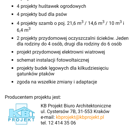
4 projekty huśtawek ogrodowych
4 projekty bud dla psów
3
3
3
4 projekty szamb o poj. 21,6 m
/ 14,6 m
/ 10 m
i
3
6,4 m
2 projekty przydomowej oczyszczalni ścieków. Jeden
dla rodziny do 4 osób, drugi dla rodziny do 6 osób
projekt przydomowej elektrowni wiatrowej
schemat instalacji fotowoltaicznej
projekty budek lęgowych dla kilkudziesięciu
gatunków ptaków
zgoda na wszelkie zmiany i adaptacje
Producentem projektu jest:
KB Projekt Biuro Architektoniczne
ul. Cystersów 7B, 31-553 Kraków
e-mail:
kbprojekt@kbprojekt.pl
tel. 12 414 35 06