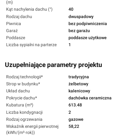
(m)
Kąt nachylenia dachu (°)
40
Rodzaj dachu
dwuspadowy
Piwnica
bez podpiwniczenia
Garaż
bez garażu
Poddasze
poddasze użytkowe
Liczba sypialni na parterze
1
Uzupełniające parametry projektu
Rodzaj technologii*
tradycyjna
Strop w budynku*
żelbetowy
Układ dachu
kalenicowy
Pokrycie dachu*
dachówka ceramiczna
Kubatura (m³)
613.48
Liczba kondygnacji
2
Rodzaj ogrzewania
gazowe
Wskaźnik energii pierwotnej
58,22
(kWh/(m²·rok))