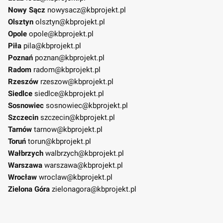
Nowy Sącz
nowysacz@kbprojekt.pl
Olsztyn
olsztyn@kbprojekt.pl
Opole
opole@kbprojekt.pl
Piła
pila@kbprojekt.pl
Poznań
poznan@kbprojekt.pl
Radom
radom@kbprojekt.pl
Rzeszów
rzeszow@kbprojekt.pl
Siedlce
siedlce@kbprojekt.pl
Sosnowiec
sosnowiec@kbprojekt.pl
Szczecin
szczecin@kbprojekt.pl
Tarnów
tarnow@kbprojekt.pl
Toruń
torun@kbprojekt.pl
Wałbrzych
walbrzych@kbprojekt.pl
Warszawa
warszawa@kbprojekt.pl
Wrocław
wroclaw@kbprojekt.pl
Zielona Góra
zielonagora@kbprojekt.pl