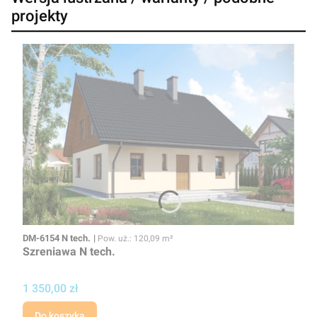
projekty
Kod
Powierzchnia użytkowa
DM-6154 N tech.
Pow. uż.: 120,09 m²
Szreniawa N tech.
Cena projektu
1 350,00 zł
Do koszyka