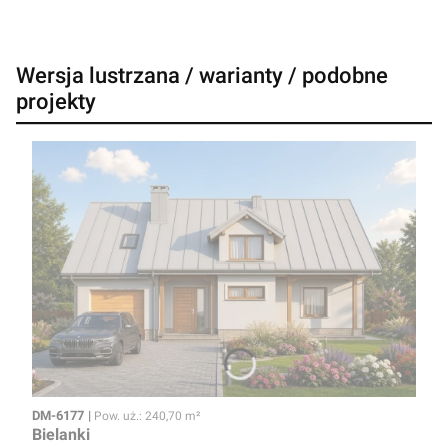
Wersja lustrzana / warianty / podobne
projekty
Kod
Powierzchnia użytkowa
DM-6177
Pow. uż.: 240,70 m²
Bielanki