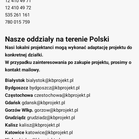
12 410 49 71
12 410 49 72
535 261 161
780 015 759
Nasze oddziały na terenie Polski
Nasi lokalni projektanci mogą wykonać adaptację projektu do
konkretnej działki.
W przypadku zainteresowania po zakupie projektu, prosimy o
kontakt mailowy.
Białystok
bialystok@kbprojekt.pl
Bydgoszcz
bydgoszcz@kbprojekt.pl
Częstochowa
czestochowa@kbprojekt.pl
Gdańsk
gdansk@kbprojekt.pl
Gorzów Wlkp.
gorzow@kbprojekt.pl
Grudziądz
grudziadz@kbprojekt.pl
Kalisz
kalisz@kbprojekt.pl
Katowice
katowice@kbprojekt.pl