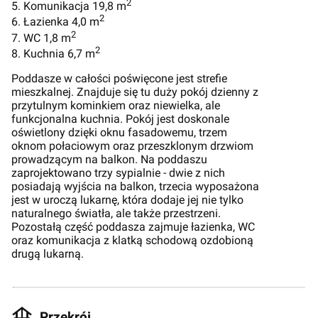
2
5. Komunikacja 19,8 m
2
6. Łazienka 4,0 m
2
7. WC 1,8 m
2
8. Kuchnia 6,7 m
Poddasze w całości poświęcone jest strefie
mieszkalnej. Znajduje się tu duży pokój dzienny z
przytulnym kominkiem oraz niewielka, ale
funkcjonalna kuchnia. Pokój jest doskonale
oświetlony dzięki oknu fasadowemu, trzem
oknom połaciowym oraz przeszklonym drzwiom
prowadzącym na balkon. Na poddaszu
zaprojektowano trzy sypialnie - dwie z nich
posiadają wyjścia na balkon, trzecia wyposażona
jest w uroczą lukarnę, która dodaje jej nie tylko
naturalnego światła, ale także przestrzeni.
Pozostałą część poddasza zajmuje łazienka, WC
oraz komunikacja z klatką schodową ozdobioną
drugą lukarną.
Przekrój