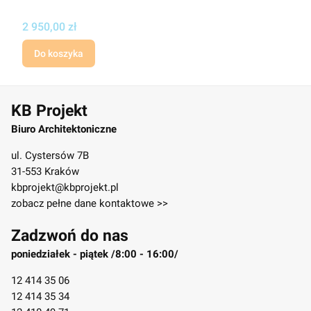
Cena
2 950,00 zł
Do koszyka
KB Projekt
Biuro Architektoniczne
ul. Cystersów 7B
31-553 Kraków
kbprojekt@kbprojekt.pl
zobacz pełne dane kontaktowe >>
Zadzwoń do nas
poniedziałek - piątek /8:00 - 16:00/
12 414 35 06
12 414 35 34