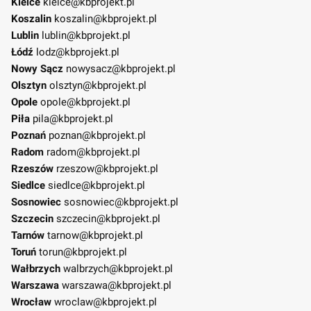
Kielce
kielce@kbprojekt.pl
Koszalin
koszalin@kbprojekt.pl
Lublin
lublin@kbprojekt.pl
Łódź
lodz@kbprojekt.pl
Nowy Sącz
nowysacz@kbprojekt.pl
Olsztyn
olsztyn@kbprojekt.pl
Opole
opole@kbprojekt.pl
Piła
pila@kbprojekt.pl
Poznań
poznan@kbprojekt.pl
Radom
radom@kbprojekt.pl
Rzeszów
rzeszow@kbprojekt.pl
Siedlce
siedlce@kbprojekt.pl
Sosnowiec
sosnowiec@kbprojekt.pl
Szczecin
szczecin@kbprojekt.pl
Tarnów
tarnow@kbprojekt.pl
Toruń
torun@kbprojekt.pl
Wałbrzych
walbrzych@kbprojekt.pl
Warszawa
warszawa@kbprojekt.pl
Wrocław
wroclaw@kbprojekt.pl