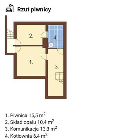
Rzut piwnicy
2
1. Piwnica 15,5 m
2
2. Skład opału 10,4 m
2
3. Komunikacja 13,3 m
2
4. Kotłownia 6,4 m