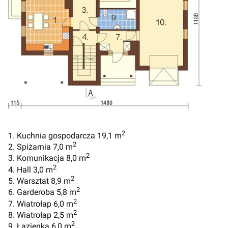
2
1. Kuchnia gospodarcza 19,1 m
2
2. Spiżarnia 7,0 m
2
3. Komunikacja 8,0 m
2
4. Hall 3,0 m
2
5. Warsztat 8,9 m
2
6. Garderoba 5,8 m
2
7. Wiatrołap 6,0 m
2
8. Wiatrołap 2,5 m
2
9. Łazienka 6,0 m