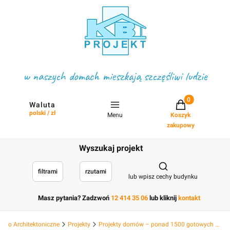
w naszych domach mieszkają szczęśliwi ludzie
Projekty w koszyku
Waluta
polski / zł
Menu
Koszyk
zakupowy
Wyszukaj projekt
Otwórz wyszukiwark
filtrami
rzutami
lub wpisz cechy budynku
Masz pytania? Zadzwoń
12 414 35 06
lub kliknij
kontakt
Biuro Architektoniczne
Projekty
Projekty domów – ponad 1500 gotowych projektów