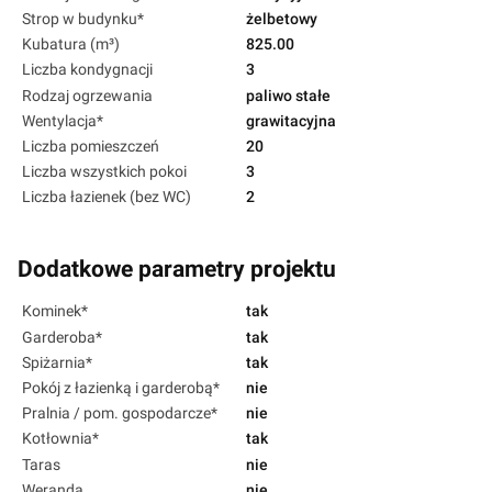
Strop w budynku*
żelbetowy
Kubatura (m³)
825.00
Liczba kondygnacji
3
Rodzaj ogrzewania
paliwo stałe
Wentylacja*
grawitacyjna
Liczba pomieszczeń
20
Liczba wszystkich pokoi
3
Liczba łazienek (bez WC)
2
Dodatkowe parametry projektu
Kominek*
tak
Garderoba*
tak
Spiżarnia*
tak
Pokój z łazienką i garderobą*
nie
Pralnia / pom. gospodarcze*
nie
Kotłownia*
tak
Taras
nie
Weranda
nie