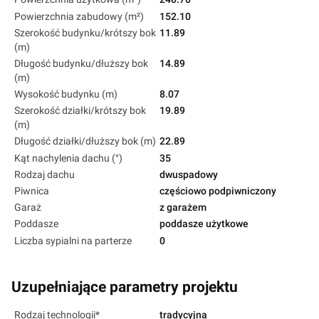
Powierzchnia zabudowy (m²)
152.10
Szerokość budynku/krótszy bok
11.89
(m)
Długość budynku/dłuższy bok
14.89
(m)
Wysokość budynku (m)
8.07
Szerokość działki/krótszy bok
19.89
(m)
Długość działki/dłuższy bok (m)
22.89
Kąt nachylenia dachu (°)
35
Rodzaj dachu
dwuspadowy
Piwnica
częściowo podpiwniczony
Garaż
z garażem
Poddasze
poddasze użytkowe
Liczba sypialni na parterze
0
Uzupełniające parametry projektu
Rodzaj technologii*
tradycyjna