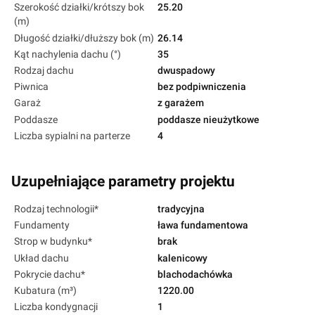
Szerokość działki/krótszy bok
25.20
(m)
Długość działki/dłuższy bok (m)
26.14
Kąt nachylenia dachu (°)
35
Rodzaj dachu
dwuspadowy
Piwnica
bez podpiwniczenia
Garaż
z garażem
Poddasze
poddasze nieużytkowe
Liczba sypialni na parterze
4
Uzupełniające parametry projektu
Rodzaj technologii*
tradycyjna
Fundamenty
ława fundamentowa
Strop w budynku*
brak
Układ dachu
kalenicowy
Pokrycie dachu*
blachodachówka
Kubatura (m³)
1220.00
Liczba kondygnacji
1