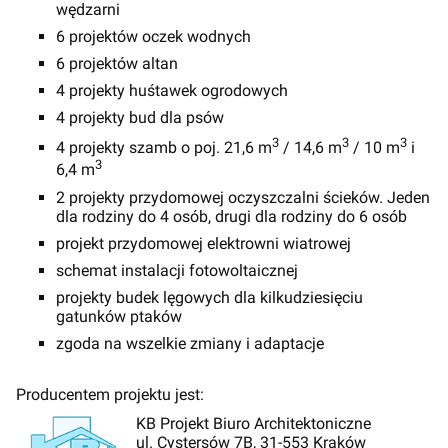
wędzarni
6 projektów oczek wodnych
6 projektów altan
4 projekty huśtawek ogrodowych
4 projekty bud dla psów
3
3
3
4 projekty szamb o poj. 21,6 m
/ 14,6 m
/ 10 m
i
3
6,4 m
2 projekty przydomowej oczyszczalni ścieków. Jeden
dla rodziny do 4 osób, drugi dla rodziny do 6 osób
projekt przydomowej elektrowni wiatrowej
schemat instalacji fotowoltaicznej
projekty budek lęgowych dla kilkudziesięciu
gatunków ptaków
zgoda na wszelkie zmiany i adaptacje
Producentem projektu jest:
KB Projekt Biuro Architektoniczne
ul. Cystersów 7B, 31-553 Kraków