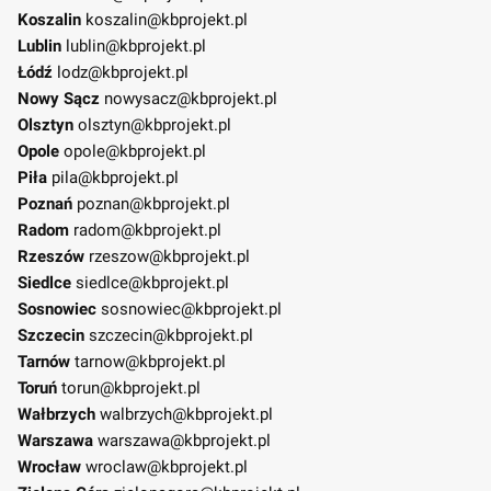
Koszalin
koszalin@kbprojekt.pl
Lublin
lublin@kbprojekt.pl
Łódź
lodz@kbprojekt.pl
Nowy Sącz
nowysacz@kbprojekt.pl
Olsztyn
olsztyn@kbprojekt.pl
Opole
opole@kbprojekt.pl
Piła
pila@kbprojekt.pl
Poznań
poznan@kbprojekt.pl
Radom
radom@kbprojekt.pl
Rzeszów
rzeszow@kbprojekt.pl
Siedlce
siedlce@kbprojekt.pl
Sosnowiec
sosnowiec@kbprojekt.pl
Szczecin
szczecin@kbprojekt.pl
Tarnów
tarnow@kbprojekt.pl
Toruń
torun@kbprojekt.pl
Wałbrzych
walbrzych@kbprojekt.pl
Warszawa
warszawa@kbprojekt.pl
Wrocław
wroclaw@kbprojekt.pl