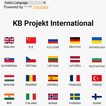
Powered by
Translate
KB Projekt International
ENGLISH
DEUTSCH
中文
РУССКИЙ
УКРАЇНСЬКА
SLOVENČINA
ČEŠTINA
LIETUVIŲ
LATVIEŠU
БЪЛГАРСКИ
MAGYAR
ROMÂNĂ
ESPAÑOL
FRANÇAIS
TÜRKÇE
हिन्दी
ITALIANO
NORSK
SVENSKA
SUOMI