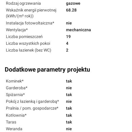
Rodzaj ogrzewania
gazowe
Wskaźnik energii pierwotnej
68.28
(kWh/(m²·rok))
Instalacja fotowoltaiczna*
nie
Wentylacja*
mechaniczna
Liczba pomieszczeń
19
Liczba wszystkich pokoi
4
Liczba łazienek (bez WC)
2
Dodatkowe parametry projektu
Kominek*
tak
Garderoba*
nie
Spiżarnia*
tak
Pokój z łazienką i garderobą*
nie
Pralnia / pom. gospodarcze*
tak
Kotłownia*
tak
Taras
tak
Weranda
nie