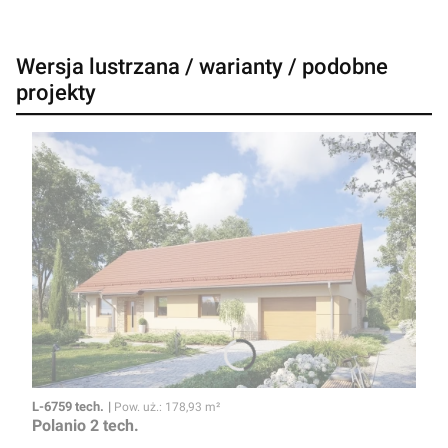
Wersja lustrzana / warianty / podobne
projekty
Kod
Powierzchnia użytkowa
L-6759 tech.
Pow. uż.: 178,93 m²
Polanio 2 tech.