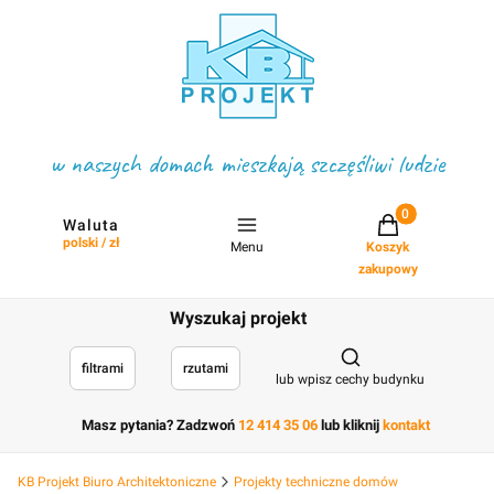
w naszych domach mieszkają szczęśliwi ludzie
Projekty w koszyku
Waluta
polski / zł
Menu
Koszyk
zakupowy
Wyszukaj projekt
Otwórz wyszukiwark
filtrami
rzutami
lub wpisz cechy budynku
Masz pytania? Zadzwoń
12 414 35 06
lub kliknij
kontakt
KB Projekt Biuro Architektoniczne
Projekty techniczne domów