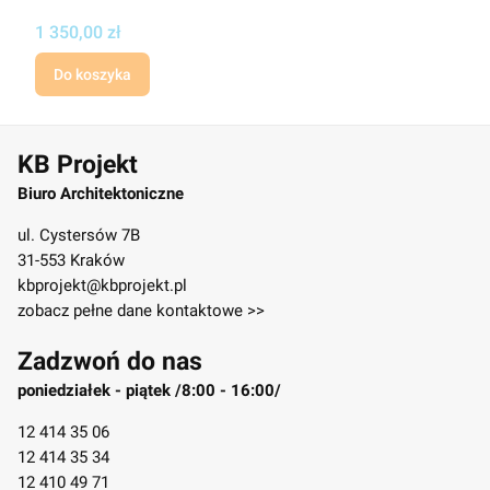
Cena projektu
1 350,00 zł
Do koszyka
KB Projekt
Biuro Architektoniczne
ul. Cystersów 7B
31-553 Kraków
kbprojekt@kbprojekt.pl
zobacz pełne dane kontaktowe >>
Zadzwoń do nas
poniedziałek - piątek /8:00 - 16:00/
12 414 35 06
12 414 35 34
12 410 49 71