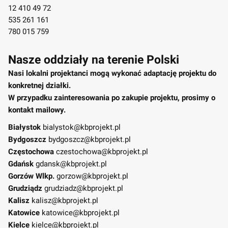
12 410 49 72
535 261 161
780 015 759
Nasze oddziały na terenie Polski
Nasi lokalni projektanci mogą wykonać adaptację projektu do
konkretnej działki.
W przypadku zainteresowania po zakupie projektu, prosimy o
kontakt mailowy.
Białystok
bialystok@kbprojekt.pl
Bydgoszcz
bydgoszcz@kbprojekt.pl
Częstochowa
czestochowa@kbprojekt.pl
Gdańsk
gdansk@kbprojekt.pl
Gorzów Wlkp.
gorzow@kbprojekt.pl
Grudziądz
grudziadz@kbprojekt.pl
Kalisz
kalisz@kbprojekt.pl
Katowice
katowice@kbprojekt.pl
Kielce
kielce@kbprojekt.pl