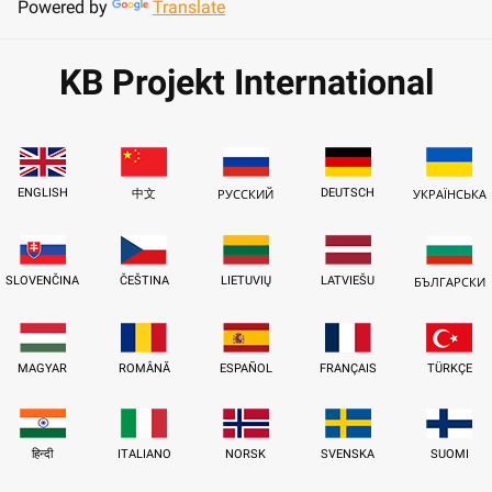
Powered by
Translate
KB Projekt International
ENGLISH
DEUTSCH
中文
РУССКИЙ
УКРАЇНСЬКА
SLOVENČINA
ČEŠTINA
LIETUVIŲ
LATVIEŠU
БЪЛГАРСКИ
MAGYAR
ROMÂNĂ
ESPAÑOL
FRANÇAIS
TÜRKÇE
हिन्दी
ITALIANO
NORSK
SVENSKA
SUOMI