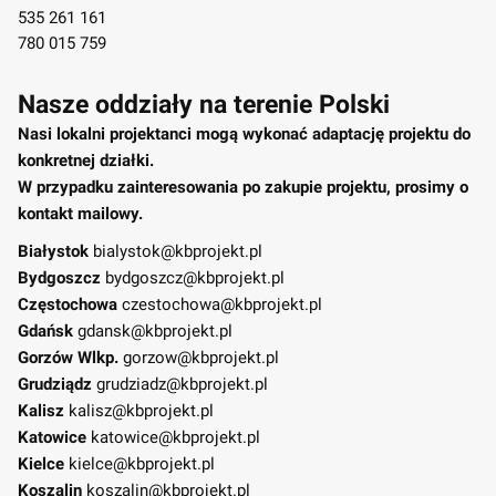
535 261 161
780 015 759
Nasze oddziały na terenie Polski
Nasi lokalni projektanci mogą wykonać adaptację projektu do
konkretnej działki.
W przypadku zainteresowania po zakupie projektu, prosimy o
kontakt mailowy.
Białystok
bialystok@kbprojekt.pl
Bydgoszcz
bydgoszcz@kbprojekt.pl
Częstochowa
czestochowa@kbprojekt.pl
Gdańsk
gdansk@kbprojekt.pl
Gorzów Wlkp.
gorzow@kbprojekt.pl
Grudziądz
grudziadz@kbprojekt.pl
Kalisz
kalisz@kbprojekt.pl
Katowice
katowice@kbprojekt.pl
Kielce
kielce@kbprojekt.pl
Koszalin
koszalin@kbprojekt.pl