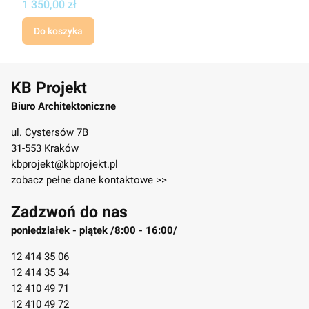
Cena projektu
1 350,00 zł
Do koszyka
KB Projekt
Biuro Architektoniczne
ul. Cystersów 7B
31-553 Kraków
kbprojekt@kbprojekt.pl
zobacz pełne dane kontaktowe >>
Zadzwoń do nas
poniedziałek - piątek /8:00 - 16:00/
12 414 35 06
12 414 35 34
12 410 49 71
12 410 49 72