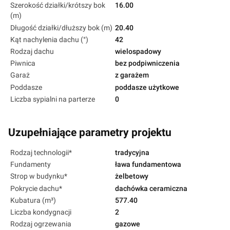
Szerokość działki/krótszy bok
16.00
(m)
Długość działki/dłuższy bok (m)
20.40
Kąt nachylenia dachu (°)
42
Rodzaj dachu
wielospadowy
Piwnica
bez podpiwniczenia
Garaż
z garażem
Poddasze
poddasze użytkowe
Liczba sypialni na parterze
0
Uzupełniające parametry projektu
Rodzaj technologii*
tradycyjna
Fundamenty
ława fundamentowa
Strop w budynku*
żelbetowy
Pokrycie dachu*
dachówka ceramiczna
Kubatura (m³)
577.40
Liczba kondygnacji
2
Rodzaj ogrzewania
gazowe