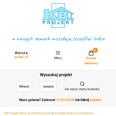
w naszych domach mieszkają szczęśliwi ludzie
Projekty w koszyku
Waluta
polski / zł
Menu
Koszyk
zakupowy
Wyszukaj projekt
Otwórz wyszukiwark
filtrami
rzutami
lub wpisz cechy budynku
Masz pytania? Zadzwoń
12 414 35 06
lub kliknij
kontakt
KB Projekt Biuro Architektoniczne
Projekty techniczne domów