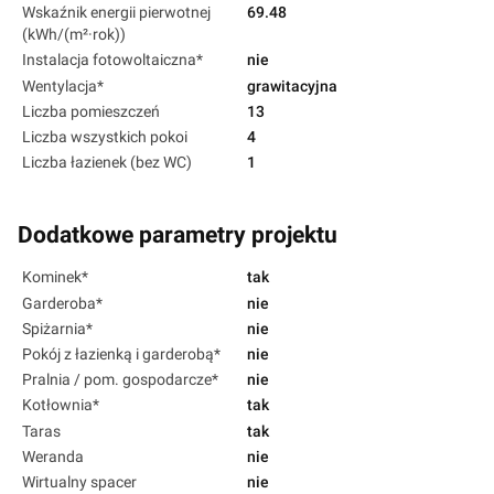
Wskaźnik energii pierwotnej
69.48
(kWh/(m²·rok))
Instalacja fotowoltaiczna*
nie
Wentylacja*
grawitacyjna
Liczba pomieszczeń
13
Liczba wszystkich pokoi
4
Liczba łazienek (bez WC)
1
Dodatkowe parametry projektu
Kominek*
tak
Garderoba*
nie
Spiżarnia*
nie
Pokój z łazienką i garderobą*
nie
Pralnia / pom. gospodarcze*
nie
Kotłownia*
tak
Taras
tak
Weranda
nie
Wirtualny spacer
nie