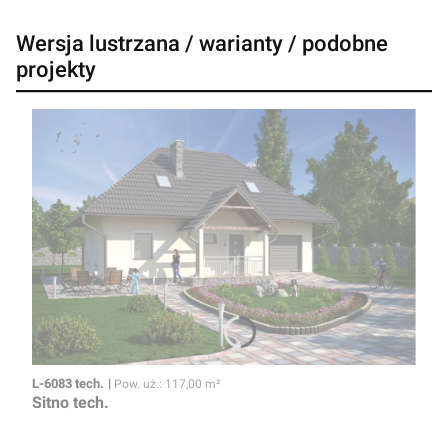
Wersja lustrzana / warianty / podobne
projekty
Kod
Powierzchnia użytkowa
L-6083 tech.
Pow. uż.: 117,00 m²
Sitno tech.