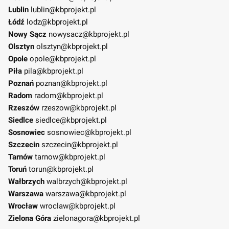
Lublin
lublin@kbprojekt.pl
Łódź
lodz@kbprojekt.pl
Nowy Sącz
nowysacz@kbprojekt.pl
Olsztyn
olsztyn@kbprojekt.pl
Opole
opole@kbprojekt.pl
Piła
pila@kbprojekt.pl
Poznań
poznan@kbprojekt.pl
Radom
radom@kbprojekt.pl
Rzeszów
rzeszow@kbprojekt.pl
Siedlce
siedlce@kbprojekt.pl
Sosnowiec
sosnowiec@kbprojekt.pl
Szczecin
szczecin@kbprojekt.pl
Tarnów
tarnow@kbprojekt.pl
Toruń
torun@kbprojekt.pl
Wałbrzych
walbrzych@kbprojekt.pl
Warszawa
warszawa@kbprojekt.pl
Wrocław
wroclaw@kbprojekt.pl
Zielona Góra
zielonagora@kbprojekt.pl