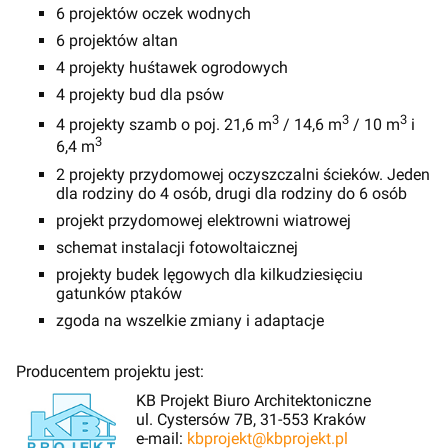
6 projektów oczek wodnych
6 projektów altan
4 projekty huśtawek ogrodowych
4 projekty bud dla psów
3
3
3
4 projekty szamb o poj. 21,6 m
/ 14,6 m
/ 10 m
i
3
6,4 m
2 projekty przydomowej oczyszczalni ścieków. Jeden
dla rodziny do 4 osób, drugi dla rodziny do 6 osób
projekt przydomowej elektrowni wiatrowej
schemat instalacji fotowoltaicznej
projekty budek lęgowych dla kilkudziesięciu
gatunków ptaków
zgoda na wszelkie zmiany i adaptacje
Producentem projektu jest:
KB Projekt Biuro Architektoniczne
ul. Cystersów 7B, 31-553 Kraków
e-mail:
kbprojekt@kbprojekt.pl