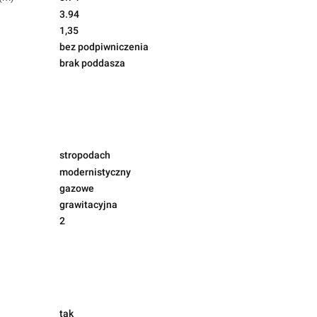
3.94
1,35
bez podpiwniczenia
brak poddasza
stropodach
modernistyczny
gazowe
grawitacyjna
2
tak