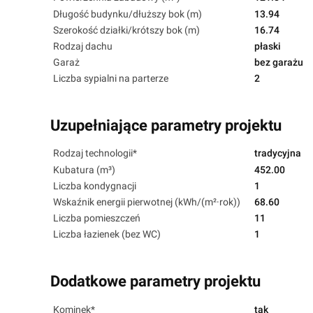
Długość budynku/dłuższy bok (m)
13.94
Szerokość działki/krótszy bok (m)
16.74
Rodzaj dachu
płaski
Garaż
bez garażu
Liczba sypialni na parterze
2
Uzupełniające parametry projektu
Rodzaj technologii*
tradycyjna
Kubatura (m³)
452.00
Liczba kondygnacji
1
Wskaźnik energii pierwotnej (kWh/(m²·rok))
68.60
Liczba pomieszczeń
11
Liczba łazienek (bez WC)
1
Dodatkowe parametry projektu
Kominek*
tak