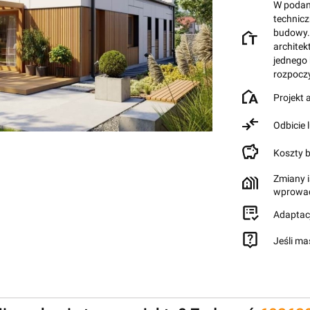
W podane
technic
budowy.
architek
jednego
rozpocz
Projekt
Odbicie 
Koszty 
Zmiany i
wprowad
Adaptac
Jeśli ma