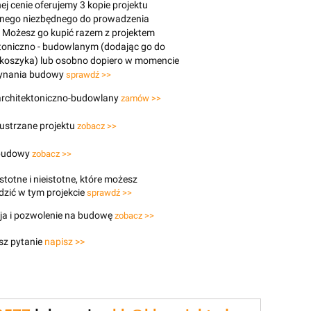
j cenie oferujemy 3 kopie projektu
znego niezbędnego do prowadzenia
 Możesz go kupić razem z projektem
toniczno - budowlanym (dodając go do
 koszyka) lub osobno dopiero w momencie
ynania budowy
sprawdź >>
 architektoniczno-budowlany
zamów >>
lustrzane projektu
zobacz >>
budowy
zobacz >>
stotne i nieistotne, które możesz
zić w tym projekcie
sprawdź >>
ja i pozwolenie na budowę
zobacz >>
sz pytanie
napisz >>