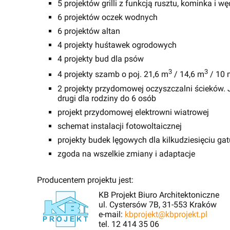
5 projektów grilli z funkcją rusztu, kominka i wę
6 projektów oczek wodnych
6 projektów altan
4 projekty huśtawek ogrodowych
4 projekty bud dla psów
3
3
4 projekty szamb o poj. 21,6 m
/ 14,6 m
/ 10 
2 projekty przydomowej oczyszczalni ścieków. J
drugi dla rodziny do 6 osób
projekt przydomowej elektrowni wiatrowej
schemat instalacji fotowoltaicznej
projekty budek lęgowych dla kilkudziesięciu g
zgoda na wszelkie zmiany i adaptacje
Producentem projektu jest:
KB Projekt Biuro Architektoniczne
ul. Cystersów 7B, 31-553 Kraków
e-mail:
kbprojekt@kbprojekt.pl
tel. 12 414 35 06