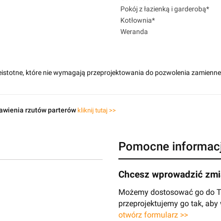
Pokój z łazienką i garderobą*
Kotłownia*
Weranda
eistotne, które nie wymagają przeprojektowania do pozwolenia zamienn
awienia rzutów parterów
kliknij tutaj >>
Pomocne informac
Chcesz wprowadzić zmia
Możemy dostosować go do Two
przeprojektujemy go tak, ab
otwórz formularz >>