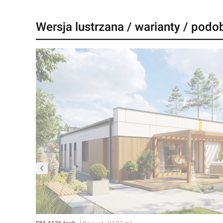
Wersja lustrzana / warianty / podo
Kod
Powierzchnia użytkowa