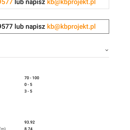
9577
lub napisz
kb@kbprojekt.pl
9577 lub napisz
kb@kbprojekt.pl
70 - 100
0 - 5
3 - 5
93.92
(m)
8.74