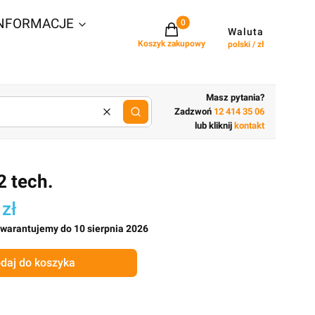
NFORMACJE
Projekty w koszyku: 0. Zobacz szcz
Waluta
Koszyk zakupowy
polski / zł
Masz pytania?
Zadzwoń
12 414 35 06
Wyczyść
lub wpisz cechy budynku
lub kliknij
kontakt
2 tech.
 zł
gwarantujemy do 10 sierpnia 2026
daj do koszyka