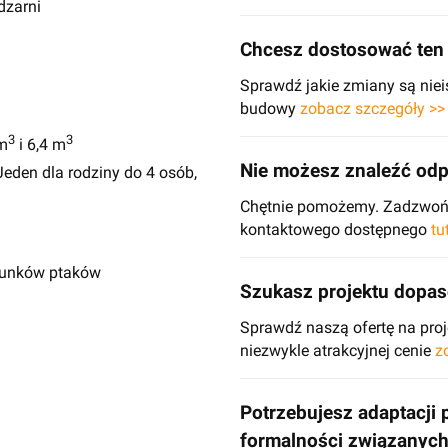
dzarni
Chcesz dostosować ten 
Sprawdź jakie zmiany są niei
budowy
zobacz szczegóły >>
3
3
m
i 6,4 m
Nie możesz znaleźć odp
eden dla rodziny do 4 osób,
Chętnie pomożemy. Zadzwoń d
kontaktowego dostępnego
tu
atunków ptaków
Szukasz projektu dopa
Sprawdź naszą ofertę na pr
niezwykle atrakcyjnej cenie
z
Potrzebujesz adaptacji 
formalności związanyc