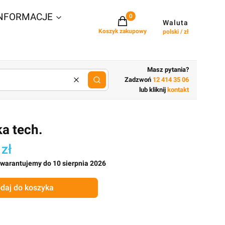
NFORMACJE
Projekty w koszyku: 0. Zobacz szcz
Waluta
Koszyk zakupowy
polski / zł
Masz pytania?
Zadzwoń
12 414 35 06
Wyczyść
lub wpisz cechy budynku
lub kliknij
kontakt
a tech.
 zł
gwarantujemy do 10 sierpnia 2026
daj do koszyka