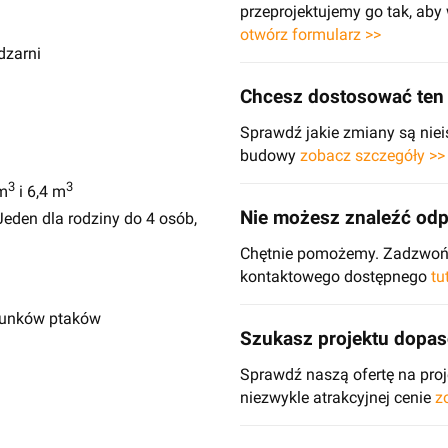
przeprojektujemy go tak, ab
otwórz formularz >>
dzarni
Chcesz dostosować ten 
Sprawdź jakie zmiany są niei
budowy
zobacz szczegóły >>
3
3
m
i 6,4 m
Nie możesz znaleźć odp
eden dla rodziny do 4 osób,
Chętnie pomożemy. Zadzwoń d
kontaktowego dostępnego
tu
atunków ptaków
Szukasz projektu dopa
Sprawdź naszą ofertę na pr
niezwykle atrakcyjnej cenie
z