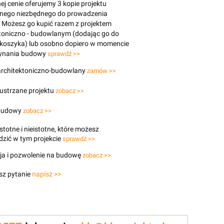
j cenie oferujemy 3 kopie projektu
znego niezbędnego do prowadzenia
 Możesz go kupić razem z projektem
toniczno - budowlanym (dodając go do
 koszyka) lub osobno dopiero w momencie
ynania budowy
sprawdź >>
 architektoniczno-budowlany
zamów >>
lustrzane projektu
zobacz >>
budowy
zobacz >>
stotne i nieistotne, które możesz
zić w tym projekcie
sprawdź >>
ja i pozwolenie na budowę
zobacz >>
sz pytanie
napisz >>