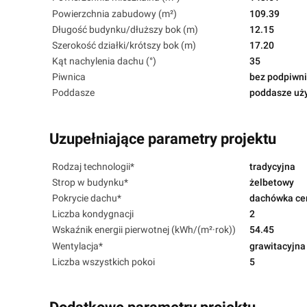
Powierzchnia zabudowy (m²)
109.39
Długość budynku/dłuższy bok (m)
12.15
Szerokość działki/krótszy bok (m)
17.20
Kąt nachylenia dachu (°)
35
Piwnica
bez podpiwni
Poddasze
poddasze uż
Uzupełniające parametry projektu
Rodzaj technologii*
tradycyjna
Strop w budynku*
żelbetowy
Pokrycie dachu*
dachówka ce
Liczba kondygnacji
2
Wskaźnik energii pierwotnej (kWh/(m²·rok))
54.45
Wentylacja*
grawitacyjna
Liczba wszystkich pokoi
5