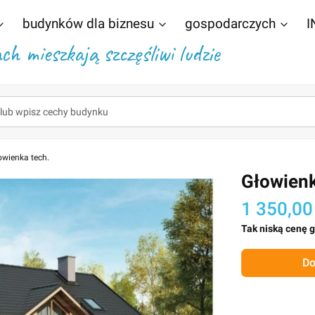
budynków dla biznesu
gospodarczych
I
h mieszkają szczęśliwi ludzie
owienka tech.
Głowienk
1 350,00
Tak niską cenę 
Do