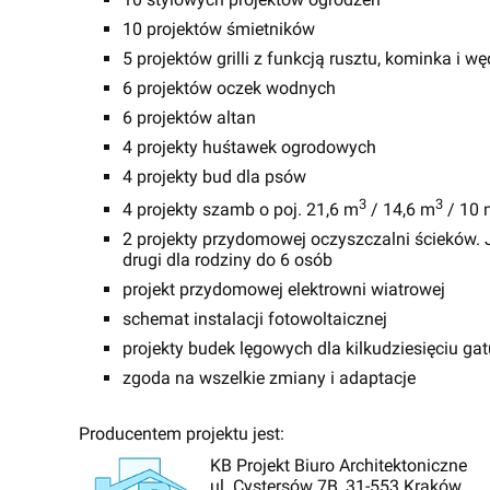
10 projektów śmietników
5 projektów grilli z funkcją rusztu, kominka i wę
6 projektów oczek wodnych
6 projektów altan
4 projekty huśtawek ogrodowych
4 projekty bud dla psów
3
3
4 projekty szamb o poj. 21,6 m
/ 14,6 m
/ 10 
2 projekty przydomowej oczyszczalni ścieków. J
drugi dla rodziny do 6 osób
projekt przydomowej elektrowni wiatrowej
schemat instalacji fotowoltaicznej
projekty budek lęgowych dla kilkudziesięciu g
zgoda na wszelkie zmiany i adaptacje
Producentem projektu jest:
KB Projekt Biuro Architektoniczne
ul. Cystersów 7B, 31-553 Kraków