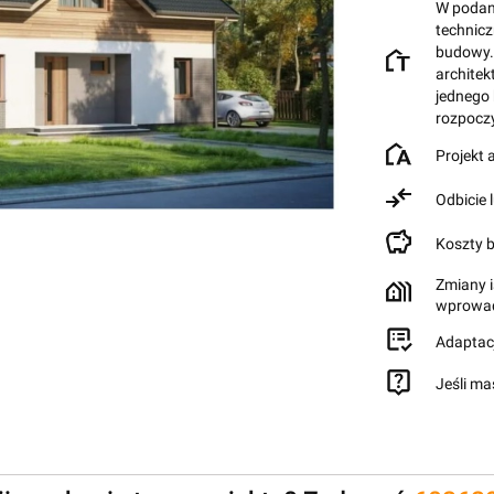
W podane
technic
budowy.
architek
jednego
rozpocz
Projekt
Odbicie 
Koszty 
Zmiany i
wprowad
Adaptac
Jeśli ma