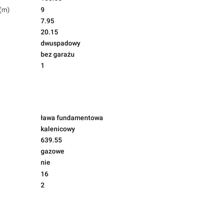
(m)
9
7.95
20.15
dwuspadowy
bez garażu
1
ława fundamentowa
kalenicowy
639.55
gazowe
nie
16
2