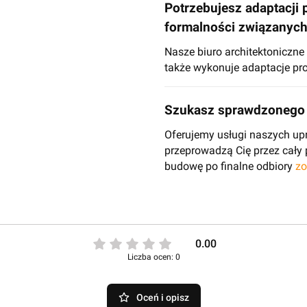
Potrzebujesz adaptacji 
formalności związanyc
Nasze biuro architektoniczn
także wykonuje adaptacje pro
Szukasz sprawdzonego 
Oferujemy usługi naszych up
przeprowadzą Cię przez cały
budowę po finalne odbiory
zo
0.00
Liczba ocen: 0
Oceń i opisz