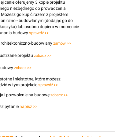
j cenie oferujemy 3 kopie projektu
znego niezbędnego do prowadzenia
 Możesz go kupić razem z projektem
toniczno - budowlanym (dodając go do
 koszyka) lub osobno dopiero w momencie
ynania budowy
sprawdź >>
 architektoniczno-budowlany
zamów >>
lustrzane projektu
zobacz >>
budowy
zobacz >>
stotne i nieistotne, które możesz
zić w tym projekcie
sprawdź >>
ja i pozwolenie na budowę
zobacz >>
sz pytanie
napisz >>