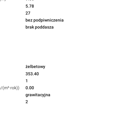
5.78
27
bez podpiwniczenia
brak poddasza
żelbetowy
353.40
1
h/(m²·rok))
0.00
grawitacyjna
2