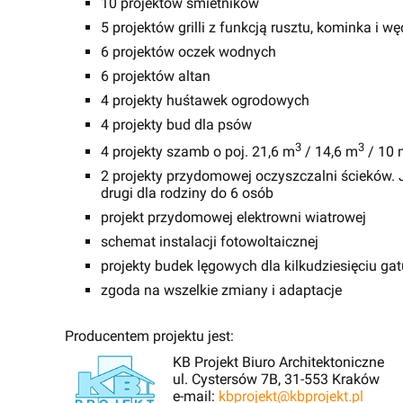
10 projektów śmietników
5 projektów grilli z funkcją rusztu, kominka i wę
6 projektów oczek wodnych
6 projektów altan
4 projekty huśtawek ogrodowych
4 projekty bud dla psów
3
3
4 projekty szamb o poj. 21,6 m
/ 14,6 m
/ 10 
2 projekty przydomowej oczyszczalni ścieków. J
drugi dla rodziny do 6 osób
projekt przydomowej elektrowni wiatrowej
schemat instalacji fotowoltaicznej
projekty budek lęgowych dla kilkudziesięciu g
zgoda na wszelkie zmiany i adaptacje
Producentem projektu jest:
KB Projekt Biuro Architektoniczne
ul. Cystersów 7B, 31-553 Kraków
e-mail:
kbprojekt@kbprojekt.pl