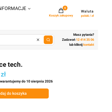
NFORMACJE
Projekty w koszyku: 0. Zobacz szcz
Waluta
Koszyk zakupowy
polski / zł
Masz pytania?
Zadzwoń
12 414 35 06
Wyczyść
lub wpisz cechy budynku
lub kliknij
kontakt
ce tech.
 zł
gwarantujemy do 10 sierpnia 2026
daj do koszyka