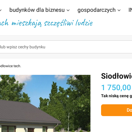
budynków dla biznesu
gospodarczych
I
h mieszkają szczęśliwi ludzie
odłowice tech.
Siodłowi
1 750,00
Tak niską cenę 
Do