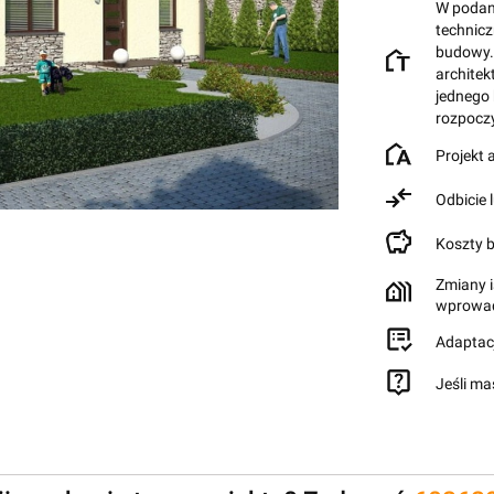
W podane
technic
budowy.
architek
jednego
rozpocz
Projekt
Odbicie 
Koszty 
Zmiany i
wprowad
Adaptac
Jeśli ma