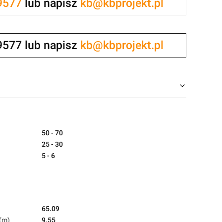
9577
lub napisz
kb@kbprojekt.pl
9577 lub napisz
kb@kbprojekt.pl
50 - 70
25 - 30
5 - 6
65.09
(m)
9.55