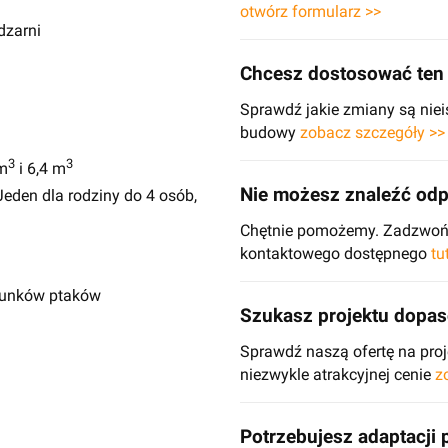
otwórz formularz >>
dzarni
Chcesz dostosować ten 
Sprawdź jakie zmiany są niei
budowy
zobacz szczegóły >>
3
3
m
i 6,4 m
Nie możesz znaleźć odp
eden dla rodziny do 4 osób,
Chętnie pomożemy. Zadzwoń d
kontaktowego dostępnego
tu
atunków ptaków
Szukasz projektu dopa
Sprawdź naszą ofertę na pr
niezwykle atrakcyjnej cenie
z
Potrzebujesz adaptacji 