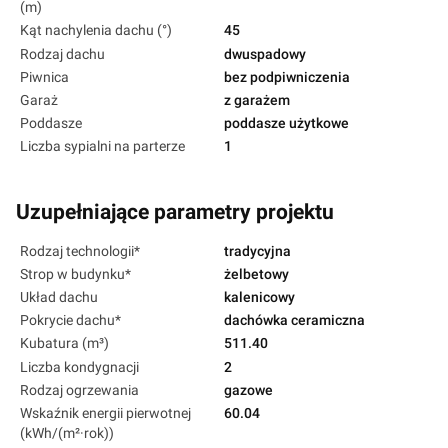
(m)
Kąt nachylenia dachu (°)
45
Rodzaj dachu
dwuspadowy
Piwnica
bez podpiwniczenia
Garaż
z garażem
Poddasze
poddasze użytkowe
Liczba sypialni na parterze
1
Uzupełniające parametry projektu
Rodzaj technologii*
tradycyjna
Strop w budynku*
żelbetowy
Układ dachu
kalenicowy
Pokrycie dachu*
dachówka ceramiczna
Kubatura (m³)
511.40
Liczba kondygnacji
2
Rodzaj ogrzewania
gazowe
Wskaźnik energii pierwotnej
60.04
(kWh/(m²·rok))