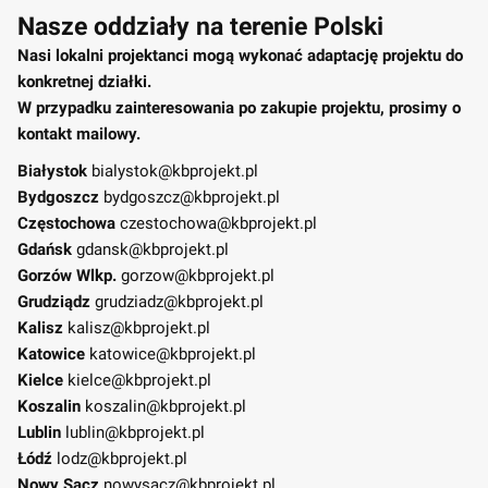
Nasze oddziały na terenie Polski
Nasi lokalni projektanci mogą wykonać adaptację projektu do
konkretnej działki.
W przypadku zainteresowania po zakupie projektu, prosimy o
kontakt mailowy.
Białystok
bialystok@kbprojekt.pl
Bydgoszcz
bydgoszcz@kbprojekt.pl
Częstochowa
czestochowa@kbprojekt.pl
Gdańsk
gdansk@kbprojekt.pl
Gorzów Wlkp.
gorzow@kbprojekt.pl
Grudziądz
grudziadz@kbprojekt.pl
Kalisz
kalisz@kbprojekt.pl
Katowice
katowice@kbprojekt.pl
Kielce
kielce@kbprojekt.pl
Koszalin
koszalin@kbprojekt.pl
Lublin
lublin@kbprojekt.pl
Łódź
lodz@kbprojekt.pl
Nowy Sącz
nowysacz@kbprojekt.pl