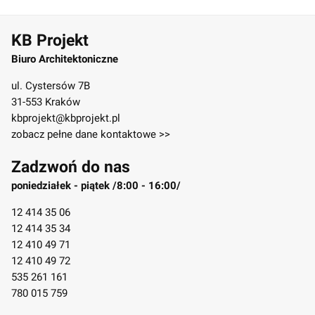
KB Projekt
Biuro Architektoniczne
ul. Cystersów 7B
31-553 Kraków
kbprojekt@kbprojekt.pl
zobacz pełne dane kontaktowe >>
Zadzwoń do nas
poniedziałek - piątek /8:00 - 16:00/
12 414 35 06
12 414 35 34
12 410 49 71
12 410 49 72
535 261 161
780 015 759