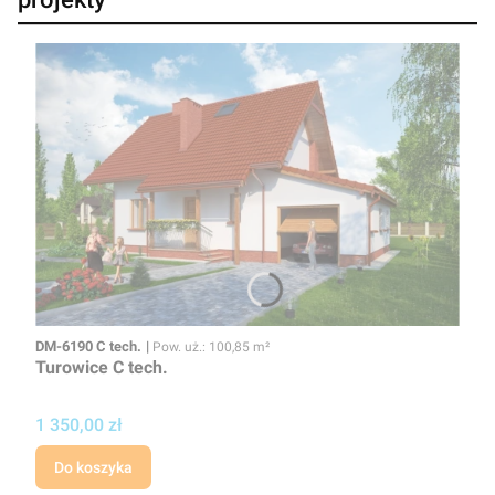
Kod
Powierzchnia użytkowa
DM-6190 C tech.
Pow. uż.: 100,85 m²
Turowice C tech.
Cena projektu
1 350,00 zł
Do koszyka