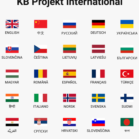
KB Projekt International
ENGLISH
DEUTSCH
中文
РУССКИЙ
УКРАЇНСЬКА
SLOVENČINA
ČEŠTINA
LIETUVIŲ
LATVIEŠU
БЪЛГАРСКИ
MAGYAR
ROMÂNĂ
ESPAÑOL
FRANÇAIS
TÜRKÇE
हिन्दी
ITALIANO
NORSK
SVENSKA
SUOMI
العَرَبِيَّة
HRVATSKI
SLOVENŠČINA
বাংলা
СРПСКИ