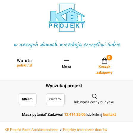
w naszych domach mieszkają szczęśliwi ludzie
Projekty w koszyku
Waluta
polski / zł
Menu
Koszyk
zakupowy
Wyszukaj projekt
Otwórz wyszukiwark
filtrami
rzutami
lub wpisz cechy budynku
Masz pytania? Zadzwoń
12 414 35 06
lub kliknij
kontakt
KB Projekt Biuro Architektoniczne
Projekty techniczne domów