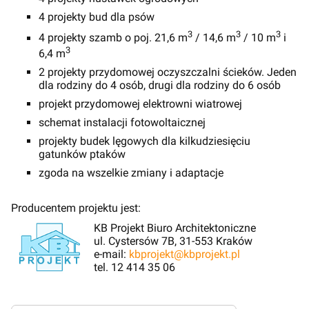
4 projekty bud dla psów
3
3
3
4 projekty szamb o poj. 21,6 m
/ 14,6 m
/ 10 m
i
3
6,4 m
2 projekty przydomowej oczyszczalni ścieków. Jeden
dla rodziny do 4 osób, drugi dla rodziny do 6 osób
projekt przydomowej elektrowni wiatrowej
schemat instalacji fotowoltaicznej
projekty budek lęgowych dla kilkudziesięciu
gatunków ptaków
zgoda na wszelkie zmiany i adaptacje
Producentem projektu jest:
KB Projekt Biuro Architektoniczne
ul. Cystersów 7B, 31-553 Kraków
e-mail:
kbprojekt@kbprojekt.pl
tel. 12 414 35 06