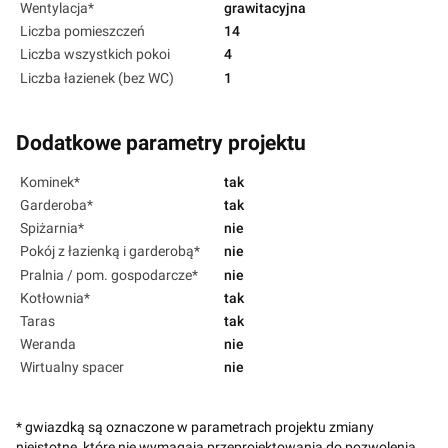
Wentylacja*
grawitacyjna
Liczba pomieszczeń
14
Liczba wszystkich pokoi
4
Liczba łazienek (bez WC)
1
Dodatkowe parametry projektu
Kominek*
tak
Garderoba*
tak
Spiżarnia*
nie
Pokój z łazienką i garderobą*
nie
Pralnia / pom. gospodarcze*
nie
Kotłownia*
tak
Taras
tak
Weranda
nie
Wirtualny spacer
nie
* gwiazdką są oznaczone w parametrach projektu zmiany
nieistotne, które nie wymagają przeprojektowania do pozwolenia