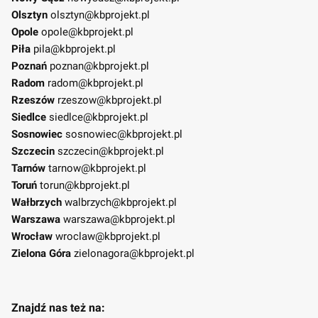
Olsztyn
olsztyn@kbprojekt.pl
Opole
opole@kbprojekt.pl
Piła
pila@kbprojekt.pl
Poznań
poznan@kbprojekt.pl
Radom
radom@kbprojekt.pl
Rzeszów
rzeszow@kbprojekt.pl
Siedlce
siedlce@kbprojekt.pl
Sosnowiec
sosnowiec@kbprojekt.pl
Szczecin
szczecin@kbprojekt.pl
Tarnów
tarnow@kbprojekt.pl
Toruń
torun@kbprojekt.pl
Wałbrzych
walbrzych@kbprojekt.pl
Warszawa
warszawa@kbprojekt.pl
Wrocław
wroclaw@kbprojekt.pl
Zielona Góra
zielonagora@kbprojekt.pl
Znajdź nas też na: