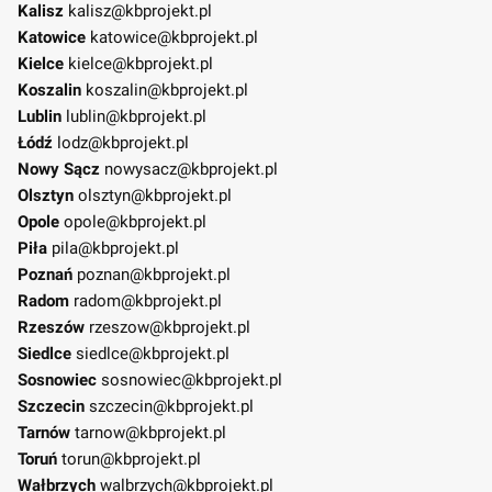
Kalisz
kalisz@kbprojekt.pl
Katowice
katowice@kbprojekt.pl
Kielce
kielce@kbprojekt.pl
Koszalin
koszalin@kbprojekt.pl
Lublin
lublin@kbprojekt.pl
Łódź
lodz@kbprojekt.pl
Nowy Sącz
nowysacz@kbprojekt.pl
Olsztyn
olsztyn@kbprojekt.pl
Opole
opole@kbprojekt.pl
Piła
pila@kbprojekt.pl
Poznań
poznan@kbprojekt.pl
Radom
radom@kbprojekt.pl
Rzeszów
rzeszow@kbprojekt.pl
Siedlce
siedlce@kbprojekt.pl
Sosnowiec
sosnowiec@kbprojekt.pl
Szczecin
szczecin@kbprojekt.pl
Tarnów
tarnow@kbprojekt.pl
Toruń
torun@kbprojekt.pl
Wałbrzych
walbrzych@kbprojekt.pl