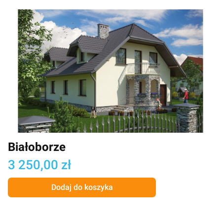
Białoborze
Cena
3 250,00 zł
Dodaj do koszyka