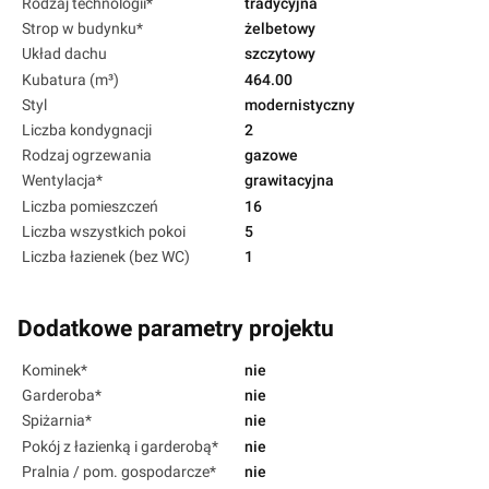
Rodzaj technologii*
tradycyjna
Strop w budynku*
żelbetowy
Układ dachu
szczytowy
Kubatura (m³)
464.00
Styl
modernistyczny
Liczba kondygnacji
2
Rodzaj ogrzewania
gazowe
Wentylacja*
grawitacyjna
Liczba pomieszczeń
16
Liczba wszystkich pokoi
5
Liczba łazienek (bez WC)
1
Dodatkowe parametry projektu
Kominek*
nie
Garderoba*
nie
Spiżarnia*
nie
Pokój z łazienką i garderobą*
nie
Pralnia / pom. gospodarcze*
nie