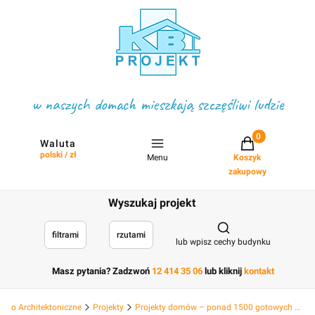
w naszych domach mieszkają szczęśliwi ludzie
Projekty w koszyku
Waluta
polski / zł
Menu
Koszyk
zakupowy
Wyszukaj projekt
Otwórz wyszukiwark
filtrami
rzutami
lub wpisz cechy budynku
Masz pytania? Zadzwoń
12 414 35 06
lub kliknij
kontakt
Biuro Architektoniczne
Projekty
Projekty domów – ponad 1500 gotowych projektów