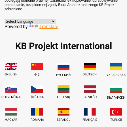
podlegają ochronie prawnej. Jakiekolwiek kopiowanie, opracowywanie i
przerabianie, bez pisemnej zgody Biura Architektonicznego KB Projekt
zabronione.
Powered by
Translate
KB Projekt International
ENGLISH
DEUTSCH
中文
РУССКИЙ
УКРАЇНСЬКА
SLOVENČINA
ČEŠTINA
LIETUVIŲ
LATVIEŠU
БЪЛГАРСКИ
MAGYAR
ROMÂNĂ
ESPAÑOL
FRANÇAIS
TÜRKÇE