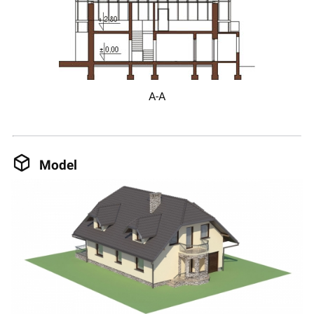
A-A
Model