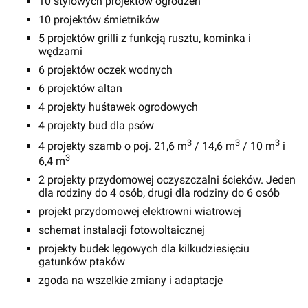
10 stylowych projektów ogrodzeń
10 projektów śmietników
5 projektów grilli z funkcją rusztu, kominka i
wędzarni
6 projektów oczek wodnych
6 projektów altan
4 projekty huśtawek ogrodowych
4 projekty bud dla psów
3
3
3
4 projekty szamb o poj. 21,6 m
/ 14,6 m
/ 10 m
i
3
6,4 m
2 projekty przydomowej oczyszczalni ścieków. Jeden
dla rodziny do 4 osób, drugi dla rodziny do 6 osób
projekt przydomowej elektrowni wiatrowej
schemat instalacji fotowoltaicznej
projekty budek lęgowych dla kilkudziesięciu
gatunków ptaków
zgoda na wszelkie zmiany i adaptacje