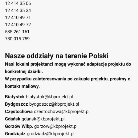
12 414 35 06
12 414 35 34
12 410 49 71
12 410 49 72
535 261 161
780 015 759
Nasze oddziały na terenie Polski
Nasi lokalni projektanci mogą wykonać adaptację projektu do
konkretnej działki.
W przypadku zainteresowania po zakupie projektu, prosimy o
kontakt mailowy.
Białystok
bialystok@kbprojekt.pl
Bydgoszcz
bydgoszcz@kbprojekt.pl
Częstochowa
czestochowa@kbprojekt.pl
Gdańsk
gdansk@kbprojekt.pl
Gorzów Wlkp.
gorzow@kbprojekt.pl
Grudziądz
grudziadz@kbprojekt.pl