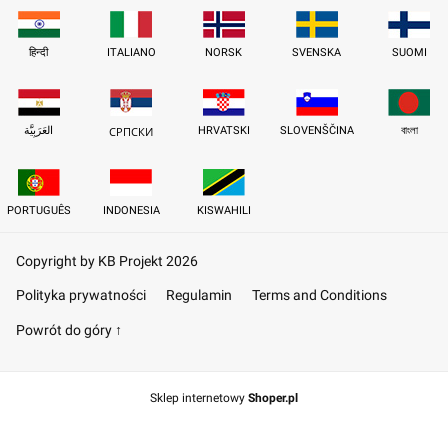
हिन्दी
ITALIANO
NORSK
SVENSKA
SUOMI
العَرَبِيَّة
HRVATSKI
SLOVENŠČINA
বাংলা
СРПСКИ
PORTUGUÊS
INDONESIA
KISWAHILI
Copyright by KB Projekt 2026
Polityka prywatności
Regulamin
Terms and Conditions
Powrót do góry ↑
Sklep internetowy
Shoper.pl