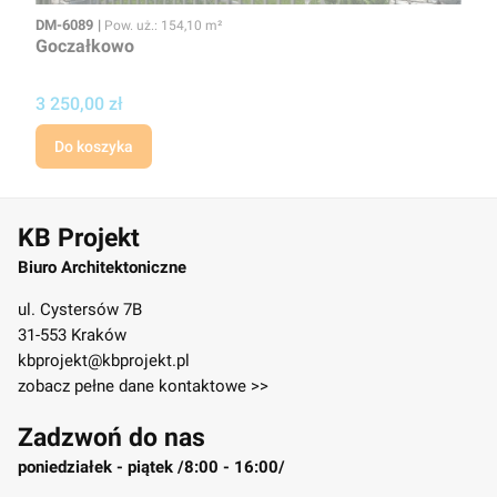
Kod
Powierzchnia użytkowa
DM-6089
Pow. uż.: 154,10 m²
Goczałkowo
Cena
3 250,00 zł
Do koszyka
KB Projekt
Biuro Architektoniczne
ul. Cystersów 7B
31-553 Kraków
kbprojekt@kbprojekt.pl
zobacz pełne dane kontaktowe >>
Zadzwoń do nas
poniedziałek - piątek /8:00 - 16:00/