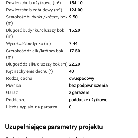
Powierzchnia użytkowa (m²)
154.10
Powierzchnia zabudowy (m²)
124.00
Szerokość budynku/krótszy bok
9.50
(m)
Długość budynku/dłuższy bok
15.20
(m)
Wysokość budynku (m)
7.44
Szerokość działki/krótszy bok
17.50
(m)
Długość działki/dłuższy bok (m)
22.20
Kąt nachylenia dachu (°)
40
Rodzaj dachu
dwuspadowy
Piwnica
bez podpiwniczenia
Garaż
z garażem
Poddasze
poddasze użytkowe
Liczba sypialni na parterze
0
Uzupełniające parametry projektu