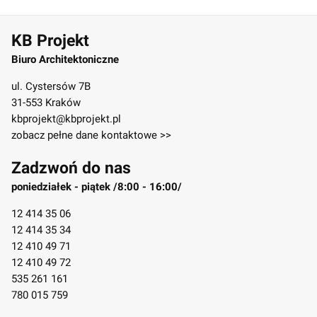
KB Projekt
Biuro Architektoniczne
ul. Cystersów 7B
31-553 Kraków
kbprojekt@kbprojekt.pl
zobacz pełne dane kontaktowe >>
Zadzwoń do nas
poniedziałek - piątek /8:00 - 16:00/
12 414 35 06
12 414 35 34
12 410 49 71
12 410 49 72
535 261 161
780 015 759