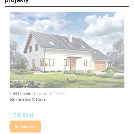
Kod
Powierzchnia użytkowa
L-6612 tech.
Pow. uż.: 193,36 m²
Gerberów 2 tech.
Cena projektu
1 750,00 zł
Do koszyka