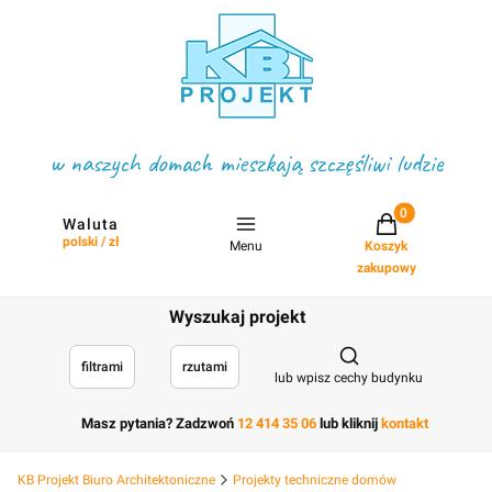
w naszych domach mieszkają szczęśliwi ludzie
Projekty w koszyku
Waluta
polski / zł
Menu
Koszyk
zakupowy
Wyszukaj projekt
Otwórz wyszukiwark
filtrami
rzutami
lub wpisz cechy budynku
Masz pytania? Zadzwoń
12 414 35 06
lub kliknij
kontakt
KB Projekt Biuro Architektoniczne
Projekty techniczne domów