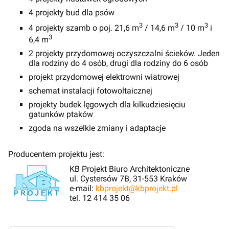
4 projekty bud dla psów
3
3
3
4 projekty szamb o poj. 21,6 m
/ 14,6 m
/ 10 m
i
3
6,4 m
2 projekty przydomowej oczyszczalni ścieków. Jeden
dla rodziny do 4 osób, drugi dla rodziny do 6 osób
projekt przydomowej elektrowni wiatrowej
schemat instalacji fotowoltaicznej
projekty budek lęgowych dla kilkudziesięciu
gatunków ptaków
zgoda na wszelkie zmiany i adaptacje
Producentem projektu jest:
KB Projekt Biuro Architektoniczne
ul. Cystersów 7B, 31-553 Kraków
e-mail:
kbprojekt@kbprojekt.pl
tel. 12 414 35 06