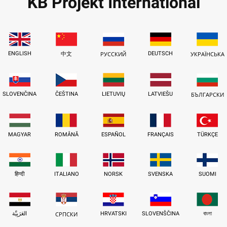
KB Projekt International
ENGLISH
DEUTSCH
中文
РУССКИЙ
УКРАЇНСЬКА
SLOVENČINA
ČEŠTINA
LIETUVIŲ
LATVIEŠU
БЪЛГАРСКИ
MAGYAR
ROMÂNĂ
ESPAÑOL
FRANÇAIS
TÜRKÇE
हिन्दी
ITALIANO
NORSK
SVENSKA
SUOMI
العَرَبِيَّة
HRVATSKI
SLOVENŠČINA
বাংলা
СРПСКИ