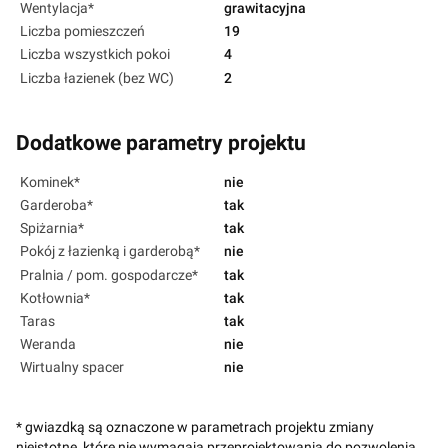
Wentylacja*
grawitacyjna
Liczba pomieszczeń
19
Liczba wszystkich pokoi
4
Liczba łazienek (bez WC)
2
Dodatkowe parametry projektu
Kominek*
nie
Garderoba*
tak
Spiżarnia*
tak
Pokój z łazienką i garderobą*
nie
Pralnia / pom. gospodarcze*
tak
Kotłownia*
tak
Taras
tak
Weranda
nie
Wirtualny spacer
nie
* gwiazdką są oznaczone w parametrach projektu zmiany
nieistotne, które nie wymagają przeprojektowania do pozwolenia