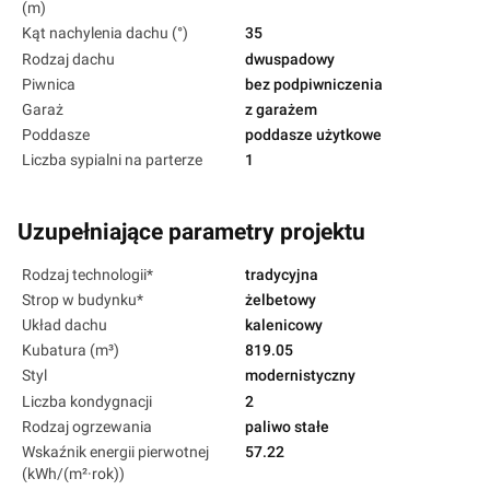
(m)
Kąt nachylenia dachu (°)
35
Rodzaj dachu
dwuspadowy
Piwnica
bez podpiwniczenia
Garaż
z garażem
Poddasze
poddasze użytkowe
Liczba sypialni na parterze
1
Uzupełniające parametry projektu
Rodzaj technologii*
tradycyjna
Strop w budynku*
żelbetowy
Układ dachu
kalenicowy
Kubatura (m³)
819.05
Styl
modernistyczny
Liczba kondygnacji
2
Rodzaj ogrzewania
paliwo stałe
Wskaźnik energii pierwotnej
57.22
(kWh/(m²·rok))