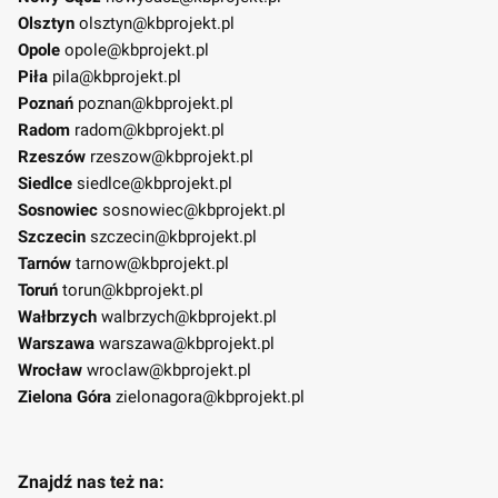
Olsztyn
olsztyn@kbprojekt.pl
Opole
opole@kbprojekt.pl
Piła
pila@kbprojekt.pl
Poznań
poznan@kbprojekt.pl
Radom
radom@kbprojekt.pl
Rzeszów
rzeszow@kbprojekt.pl
Siedlce
siedlce@kbprojekt.pl
Sosnowiec
sosnowiec@kbprojekt.pl
Szczecin
szczecin@kbprojekt.pl
Tarnów
tarnow@kbprojekt.pl
Toruń
torun@kbprojekt.pl
Wałbrzych
walbrzych@kbprojekt.pl
Warszawa
warszawa@kbprojekt.pl
Wrocław
wroclaw@kbprojekt.pl
Zielona Góra
zielonagora@kbprojekt.pl
Znajdź nas też na: