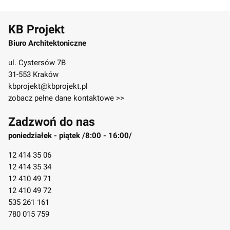
KB Projekt
Biuro Architektoniczne
ul. Cystersów 7B
31-553 Kraków
kbprojekt@kbprojekt.pl
zobacz pełne dane kontaktowe >>
Zadzwoń do nas
poniedziałek - piątek /8:00 - 16:00/
12 414 35 06
12 414 35 34
12 410 49 71
12 410 49 72
535 261 161
780 015 759