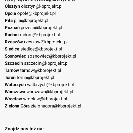
Olsztyn
olsztyn@kbprojekt.pl
Opole
opole@kbprojekt.pl
Piła
pila@kbprojekt.pl
Poznań
poznan@kbprojekt.pl
Radom
radom@kbprojekt.pl
Rzeszów
rzeszow@kbprojekt.pl
Siedlce
siedlce@kbprojekt.pl
Sosnowiec
sosnowiec@kbprojekt.pl
Szczecin
szczecin@kbprojekt.pl
Tarnów
tarnow@kbprojekt.pl
Toruń
torun@kbprojekt.pl
Wałbrzych
walbrzych@kbprojekt.pl
Warszawa
warszawa@kbprojekt.pl
Wrocław
wroclaw@kbprojekt.pl
Zielona Góra
zielonagora@kbprojekt.pl
Znajdź nas też na: