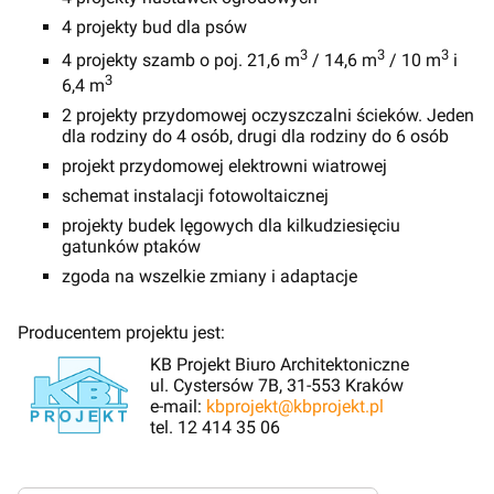
4 projekty bud dla psów
3
3
3
4 projekty szamb o poj. 21,6 m
/ 14,6 m
/ 10 m
i
3
6,4 m
2 projekty przydomowej oczyszczalni ścieków. Jeden
dla rodziny do 4 osób, drugi dla rodziny do 6 osób
projekt przydomowej elektrowni wiatrowej
schemat instalacji fotowoltaicznej
projekty budek lęgowych dla kilkudziesięciu
gatunków ptaków
zgoda na wszelkie zmiany i adaptacje
Producentem projektu jest:
KB Projekt Biuro Architektoniczne
ul. Cystersów 7B, 31-553 Kraków
e-mail:
kbprojekt@kbprojekt.pl
tel. 12 414 35 06