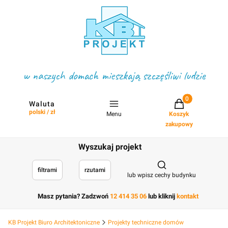
w naszych domach mieszkają szczęśliwi ludzie
Projekty w koszyku
Waluta
polski / zł
Menu
Koszyk
zakupowy
Wyszukaj projekt
Otwórz wyszukiwark
filtrami
rzutami
lub wpisz cechy budynku
Masz pytania? Zadzwoń
12 414 35 06
lub kliknij
kontakt
KB Projekt Biuro Architektoniczne
Projekty techniczne domów