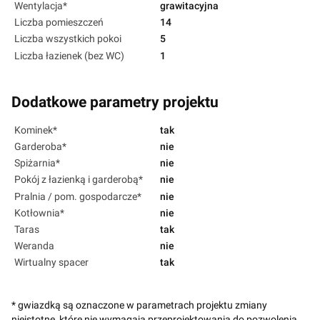
Wentylacja*
grawitacyjna
Liczba pomieszczeń
14
Liczba wszystkich pokoi
5
Liczba łazienek (bez WC)
1
Dodatkowe parametry projektu
Kominek*
tak
Garderoba*
nie
Spiżarnia*
nie
Pokój z łazienką i garderobą*
nie
Pralnia / pom. gospodarcze*
nie
Kotłownia*
nie
Taras
tak
Weranda
nie
Wirtualny spacer
tak
* gwiazdką są oznaczone w parametrach projektu zmiany
nieistotne, które nie wymagają przeprojektowania do pozwolenia