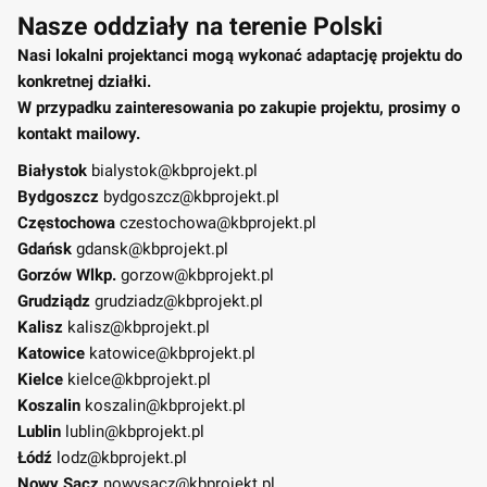
Nasze oddziały na terenie Polski
Nasi lokalni projektanci mogą wykonać adaptację projektu do
konkretnej działki.
W przypadku zainteresowania po zakupie projektu, prosimy o
kontakt mailowy.
Białystok
bialystok@kbprojekt.pl
Bydgoszcz
bydgoszcz@kbprojekt.pl
Częstochowa
czestochowa@kbprojekt.pl
Gdańsk
gdansk@kbprojekt.pl
Gorzów Wlkp.
gorzow@kbprojekt.pl
Grudziądz
grudziadz@kbprojekt.pl
Kalisz
kalisz@kbprojekt.pl
Katowice
katowice@kbprojekt.pl
Kielce
kielce@kbprojekt.pl
Koszalin
koszalin@kbprojekt.pl
Lublin
lublin@kbprojekt.pl
Łódź
lodz@kbprojekt.pl
Nowy Sącz
nowysacz@kbprojekt.pl