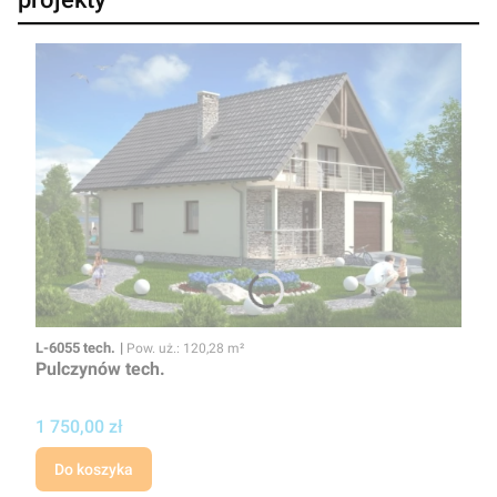
Kod
Powierzchnia użytkowa
L-6055 tech.
Pow. uż.: 120,28 m²
Pulczynów tech.
Cena projektu
1 750,00 zł
Do koszyka