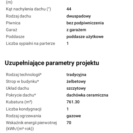
(m)
Kąt nachylenia dachu (°)
44
Rodzaj dachu
dwuspadowy
Piwnica
bez podpiwniczenia
Garaż
z garażem
Poddasze
poddasze użytkowe
Liczba sypialni na parterze
1
Uzupełniające parametry projektu
Rodzaj technologii*
tradycyjna
Strop w budynku*
żelbetowy
Układ dachu
szczytowy
Pokrycie dachu*
dachówka ceramiczna
Kubatura (m³)
761.30
Liczba kondygnacji
1
Rodzaj ogrzewania
gazowe
Wskaźnik energii pierwotnej
70
(kWh/(m²·rok))