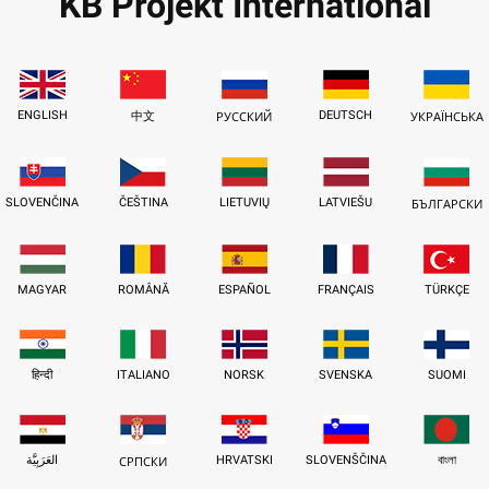
KB Projekt International
ENGLISH
DEUTSCH
中文
РУССКИЙ
УКРАЇНСЬКА
SLOVENČINA
ČEŠTINA
LIETUVIŲ
LATVIEŠU
БЪЛГАРСКИ
MAGYAR
ROMÂNĂ
ESPAÑOL
FRANÇAIS
TÜRKÇE
हिन्दी
ITALIANO
NORSK
SVENSKA
SUOMI
العَرَبِيَّة
HRVATSKI
SLOVENŠČINA
বাংলা
СРПСКИ