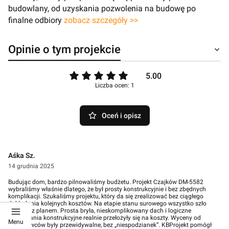
budowlany, od uzyskania pozwolenia na budowę po
finalne odbiory
zobacz szczegóły >>
Opinie o tym projekcie
5.00
Liczba ocen: 1
Oceń i opisz
Aśka Sz.
14 grudnia 2025
Budując dom, bardzo pilnowaliśmy budżetu. Projekt Czajków DM-5582
wybraliśmy właśnie dlatego, że był prosty konstrukcyjnie i bez zbędnych
komplikacji. Szukaliśmy projektu, który da się zrealizować bez ciągłego
dokładania kolejnych kosztów. Na etapie stanu surowego wszystko szło
zgodnie z planem. Prosta bryła, nieskomplikowany dach i logiczne
rozwiązania konstrukcyjne realnie przełożyły się na koszty. Wyceny od
Menu
wykonawców były przewidywalne, bez „niespodzianek”. KBProjekt pomógł