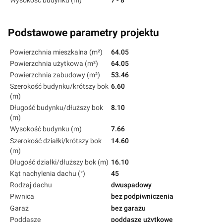
Wysokość budynku (m)
7 - 8
Podstawowe parametry projektu
Powierzchnia mieszkalna (m²)
64.05
Powierzchnia użytkowa (m²)
64.05
Powierzchnia zabudowy (m²)
53.46
Szerokość budynku/krótszy bok
6.60
(m)
Długość budynku/dłuższy bok
8.10
(m)
Wysokość budynku (m)
7.66
Szerokość działki/krótszy bok
14.60
(m)
Długość działki/dłuższy bok (m)
16.10
Kąt nachylenia dachu (°)
45
Rodzaj dachu
dwuspadowy
Piwnica
bez podpiwniczenia
Garaż
bez garażu
Poddasze
poddasze użytkowe