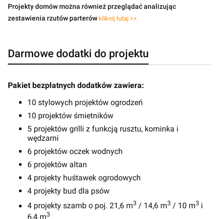
Projekty domów można również przeglądać analizując
zestawienia rzutów parterów
kliknij tutaj >>
Darmowe dodatki do projektu
Pakiet bezpłatnych dodatków zawiera:
10 stylowych projektów ogrodzeń
10 projektów śmietników
5 projektów grilli z funkcją rusztu, kominka i
wędzarni
6 projektów oczek wodnych
6 projektów altan
4 projekty huśtawek ogrodowych
4 projekty bud dla psów
3
3
3
4 projekty szamb o poj. 21,6 m
/ 14,6 m
/ 10 m
i
3
6,4 m