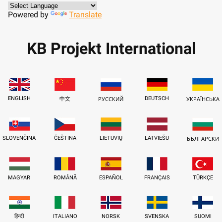
Powered by
Translate
KB Projekt International
ENGLISH
DEUTSCH
中文
РУССКИЙ
УКРАЇНСЬКА
SLOVENČINA
ČEŠTINA
LIETUVIŲ
LATVIEŠU
БЪЛГАРСКИ
MAGYAR
ROMÂNĂ
ESPAÑOL
FRANÇAIS
TÜRKÇE
हिन्दी
ITALIANO
NORSK
SVENSKA
SUOMI