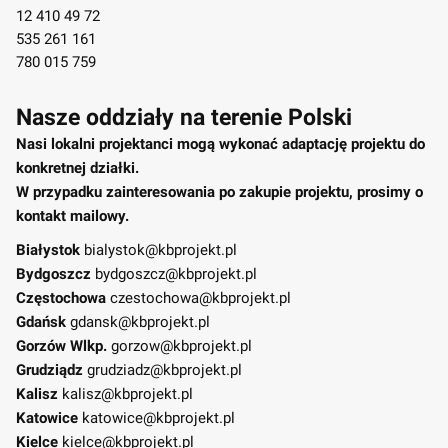
12 410 49 72
535 261 161
780 015 759
Nasze oddziały na terenie Polski
Nasi lokalni projektanci mogą wykonać adaptację projektu do
konkretnej działki.
W przypadku zainteresowania po zakupie projektu, prosimy o
kontakt mailowy.
Białystok
bialystok@kbprojekt.pl
Bydgoszcz
bydgoszcz@kbprojekt.pl
Częstochowa
czestochowa@kbprojekt.pl
Gdańsk
gdansk@kbprojekt.pl
Gorzów Wlkp.
gorzow@kbprojekt.pl
Grudziądz
grudziadz@kbprojekt.pl
Kalisz
kalisz@kbprojekt.pl
Katowice
katowice@kbprojekt.pl
Kielce
kielce@kbprojekt.pl