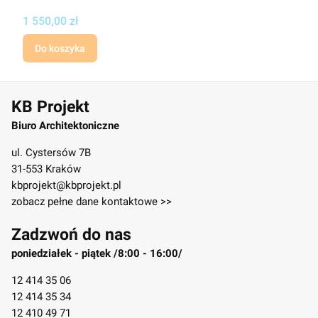
Cena projektu
1 550,00 zł
Do koszyka
KB Projekt
Biuro Architektoniczne
ul. Cystersów 7B
31-553 Kraków
kbprojekt@kbprojekt.pl
zobacz pełne dane kontaktowe >>
Zadzwoń do nas
poniedziałek - piątek /8:00 - 16:00/
12 414 35 06
12 414 35 34
12 410 49 71