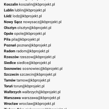
Koszalin
koszalin@kbprojekt.pl
Lublin
lublin@kbprojekt.pl
Łódź
lodz@kbprojekt.pl
Nowy Sącz
nowysacz@kbprojekt.pl
Olsztyn
olsztyn@kbprojekt.pl
Opole
opole@kbprojekt.pl
Piła
pila@kbprojekt.pl
Poznań
poznan@kbprojekt.pl
Radom
radom@kbprojekt.pl
Rzeszów
rzeszow@kbprojekt.pl
Siedlce
siedlce@kbprojekt.pl
Sosnowiec
sosnowiec@kbprojekt.pl
Szczecin
szczecin@kbprojekt.pl
Tarnów
tarnow@kbprojekt.pl
Toruń
torun@kbprojekt.pl
Wałbrzych
walbrzych@kbprojekt.pl
Warszawa
warszawa@kbprojekt.pl
Wrocław
wroclaw@kbprojekt.pl