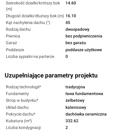
Szerokość działki/krótszy bok
14.60
(m)
Długość działki/dłuższy bok (m)
16.10
Kąt nachylenia dachu (°)
45
Rodzaj dachu
dwuspadowy
Piwnica
bez podpiwniczenia
Garaż
bez garażu
Poddasze
poddasze użytkowe
Liczba sypialni na parterze
0
Uzupełniające parametry projektu
Rodzaj technologii*
tradycyjna
Fundamenty
ława fundamentowa
Strop w budynku*
żelbetowy
Układ dachu
kalenicowy
Pokrycie dachu*
dachówka ceramiczna
Kubatura (m³)
332.62
Liczba kondygnacji
2