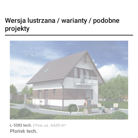
Wersja lustrzana / warianty / podobne
projekty
Kod
Powierzchnia użytkowa
L-5582 tech.
Pow. uż.: 64,05 m²
Płońsk tech.