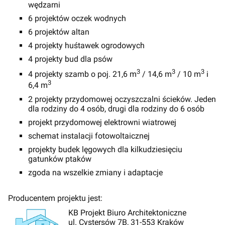
wędzarni
6 projektów oczek wodnych
6 projektów altan
4 projekty huśtawek ogrodowych
4 projekty bud dla psów
3
3
3
4 projekty szamb o poj. 21,6 m
/ 14,6 m
/ 10 m
i
3
6,4 m
2 projekty przydomowej oczyszczalni ścieków. Jeden
dla rodziny do 4 osób, drugi dla rodziny do 6 osób
projekt przydomowej elektrowni wiatrowej
schemat instalacji fotowoltaicznej
projekty budek lęgowych dla kilkudziesięciu
gatunków ptaków
zgoda na wszelkie zmiany i adaptacje
Producentem projektu jest:
KB Projekt Biuro Architektoniczne
ul. Cystersów 7B, 31-553 Kraków