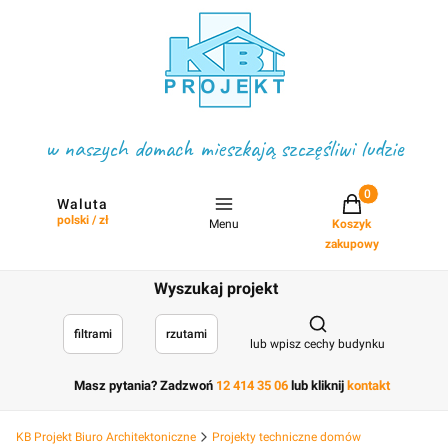
w naszych domach mieszkają szczęśliwi ludzie
Projekty w koszyku
Waluta
polski / zł
Menu
Koszyk
zakupowy
Wyszukaj projekt
Otwórz wyszukiwark
filtrami
rzutami
lub wpisz cechy budynku
Masz pytania? Zadzwoń
12 414 35 06
lub kliknij
kontakt
KB Projekt Biuro Architektoniczne
Projekty techniczne domów