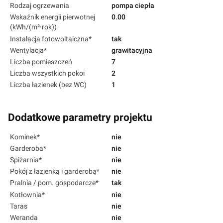
Rodzaj ogrzewania
pompa ciepła
Wskaźnik energii pierwotnej
0.00
(kWh/(m²·rok))
Instalacja fotowoltaiczna*
tak
Wentylacja*
grawitacyjna
Liczba pomieszczeń
7
Liczba wszystkich pokoi
2
Liczba łazienek (bez WC)
1
Dodatkowe parametry projektu
Kominek*
nie
Garderoba*
nie
Spiżarnia*
nie
Pokój z łazienką i garderobą*
nie
Pralnia / pom. gospodarcze*
tak
Kotłownia*
nie
Taras
nie
Weranda
nie