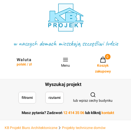
w naszych domach mieszkają szczęśliwi ludzie
Projekty w koszyku
Waluta
polski / zł
Menu
Koszyk
zakupowy
Wyszukaj projekt
Otwórz wyszukiwark
filtrami
rzutami
lub wpisz cechy budynku
Masz pytania? Zadzwoń
12 414 35 06
lub kliknij
kontakt
KB Projekt Biuro Architektoniczne
Projekty techniczne domów