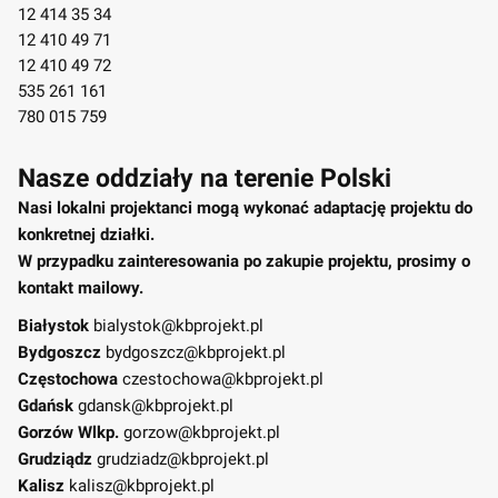
12 414 35 34
12 410 49 71
12 410 49 72
535 261 161
780 015 759
Nasze oddziały na terenie Polski
Nasi lokalni projektanci mogą wykonać adaptację projektu do
konkretnej działki.
W przypadku zainteresowania po zakupie projektu, prosimy o
kontakt mailowy.
Białystok
bialystok@kbprojekt.pl
Bydgoszcz
bydgoszcz@kbprojekt.pl
Częstochowa
czestochowa@kbprojekt.pl
Gdańsk
gdansk@kbprojekt.pl
Gorzów Wlkp.
gorzow@kbprojekt.pl
Grudziądz
grudziadz@kbprojekt.pl
Kalisz
kalisz@kbprojekt.pl