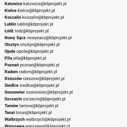
Katowice
katowice@kbprojekt.pl
Kielce
kielce@kbprojekt.pl
Koszalin
koszalin@kbprojekt.pl
Lublin
lublin@kbprojekt.pl
Łódź
lodz@kbprojekt.pl
Nowy Sącz
nowysacz@kbprojekt.pl
Olsztyn
olsztyn@kbprojekt.pl
Opole
opole@kbprojekt.pl
Piła
pila@kbprojekt.pl
Poznań
poznan@kbprojekt.pl
Radom
radom@kbprojekt.pl
Rzeszów
rzeszow@kbprojekt.pl
Siedlce
siedlce@kbprojekt.pl
Sosnowiec
sosnowiec@kbprojekt.pl
Szczecin
szczecin@kbprojekt.pl
Tarnów
tarnow@kbprojekt.pl
Toruń
torun@kbprojekt.pl
Wałbrzych
walbrzych@kbprojekt.pl
Warszawa
warszawa@kbprojekt.pl