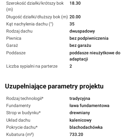
Szerokość działki/krótszy bok
18.30
(m)
Długość działki/dłuższy bok (m)
20.00
Kąt nachylenia dachu (°)
35
Rodzaj dachu
dwuspadowy
Piwnica
bez podpiwniczenia
Garaż
bez garażu
Poddasze
poddasze nieużytkowe do
adaptacji
Liczba sypialni na parterze
2
Uzupełniające parametry projektu
Rodzaj technologii*
tradycyjna
Fundamenty
ława fundamentowa
Strop w budynku*
drewniany
Układ dachu
kalenicowy
Pokrycie dachu*
blachodachówka
Kubatura (m³)
733.20