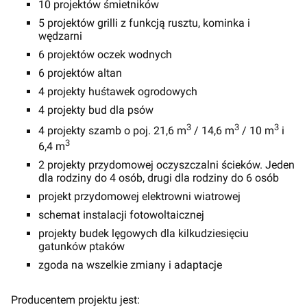
10 projektów śmietników
5 projektów grilli z funkcją rusztu, kominka i
wędzarni
6 projektów oczek wodnych
6 projektów altan
4 projekty huśtawek ogrodowych
4 projekty bud dla psów
3
3
3
4 projekty szamb o poj. 21,6 m
/ 14,6 m
/ 10 m
i
3
6,4 m
2 projekty przydomowej oczyszczalni ścieków. Jeden
dla rodziny do 4 osób, drugi dla rodziny do 6 osób
projekt przydomowej elektrowni wiatrowej
schemat instalacji fotowoltaicznej
projekty budek lęgowych dla kilkudziesięciu
gatunków ptaków
zgoda na wszelkie zmiany i adaptacje
Producentem projektu jest: