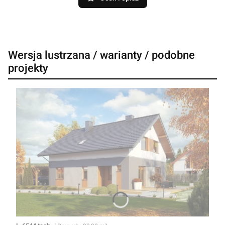
Wersja lustrzana / warianty / podobne
projekty
Kod
Powierzchnia użytkowa