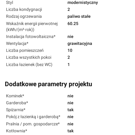
Styl
modernistyczny
Liczba kondygnacji
2
Rodzaj ogrzewania
paliwo stałe
Wskaźnik energii pierwotnej
60.25
(kWh/(m²·rok))
Instalacja fotowoltaiczna*
nie
Wentylacja*
grawitacyjna
Liczba pomieszczeń
10
Liczba wszystkich pokoi
2
Liczba łazienek (bez WC)
1
Dodatkowe parametry projektu
Kominek*
nie
Garderoba*
nie
Spiżarnia*
tak
Pokój z łazienką i garderobą*
nie
Pralnia / pom. gospodarcze*
nie
Kotłownia*
tak