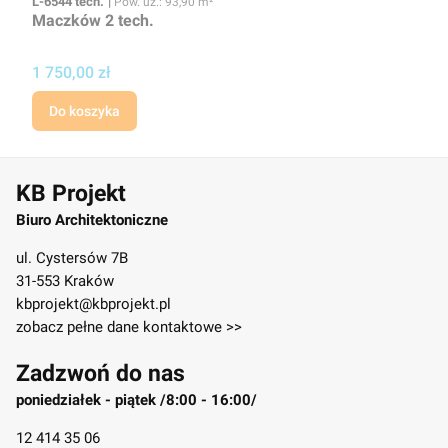
L-6544 tech.
Pow. uż.: 93,90 m²
Maczków 2 tech.
Cena projektu
1 750,00 zł
Do koszyka
KB Projekt
Biuro Architektoniczne
ul. Cystersów 7B
31-553 Kraków
kbprojekt@kbprojekt.pl
zobacz pełne dane kontaktowe >>
Zadzwoń do nas
poniedziałek - piątek /8:00 - 16:00/
12 414 35 06