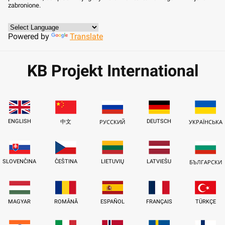
zabronione.
Powered by
Translate
KB Projekt International
ENGLISH
DEUTSCH
中文
РУССКИЙ
УКРАЇНСЬКА
SLOVENČINA
ČEŠTINA
LIETUVIŲ
LATVIEŠU
БЪЛГАРСКИ
MAGYAR
ROMÂNĂ
ESPAÑOL
FRANÇAIS
TÜRKÇE