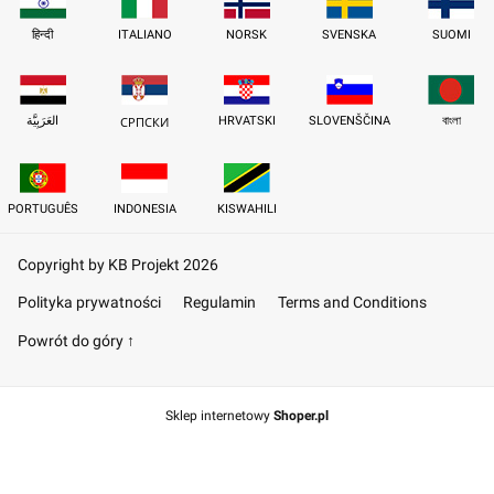
हिन्दी
ITALIANO
NORSK
SVENSKA
SUOMI
العَرَبِيَّة
HRVATSKI
SLOVENŠČINA
বাংলা
СРПСКИ
PORTUGUÊS
INDONESIA
KISWAHILI
Copyright by KB Projekt 2026
Polityka prywatności
Regulamin
Terms and Conditions
Powrót do góry ↑
Sklep internetowy
Shoper.pl