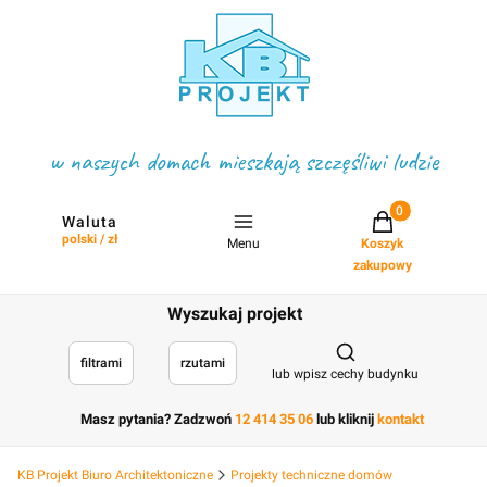
w naszych domach mieszkają szczęśliwi ludzie
Projekty w koszyku
Waluta
polski / zł
Menu
Koszyk
zakupowy
Wyszukaj projekt
Otwórz wyszukiwark
filtrami
rzutami
lub wpisz cechy budynku
Masz pytania? Zadzwoń
12 414 35 06
lub kliknij
kontakt
KB Projekt Biuro Architektoniczne
Projekty techniczne domów