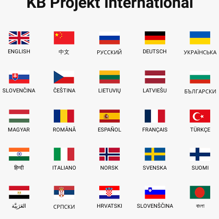
KB Projekt International
ENGLISH
DEUTSCH
中文
РУССКИЙ
УКРАЇНСЬКА
SLOVENČINA
ČEŠTINA
LIETUVIŲ
LATVIEŠU
БЪЛГАРСКИ
MAGYAR
ROMÂNĂ
ESPAÑOL
FRANÇAIS
TÜRKÇE
हिन्दी
ITALIANO
NORSK
SVENSKA
SUOMI
العَرَبِيَّة
HRVATSKI
SLOVENŠČINA
বাংলা
СРПСКИ