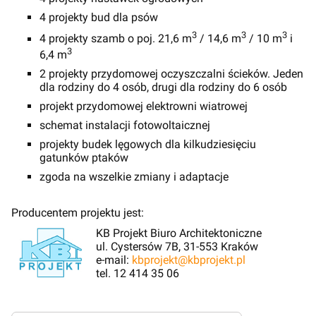
4 projekty bud dla psów
3
3
3
4 projekty szamb o poj. 21,6 m
/ 14,6 m
/ 10 m
i
3
6,4 m
2 projekty przydomowej oczyszczalni ścieków. Jeden
dla rodziny do 4 osób, drugi dla rodziny do 6 osób
projekt przydomowej elektrowni wiatrowej
schemat instalacji fotowoltaicznej
projekty budek lęgowych dla kilkudziesięciu
gatunków ptaków
zgoda na wszelkie zmiany i adaptacje
Producentem projektu jest:
KB Projekt Biuro Architektoniczne
ul. Cystersów 7B, 31-553 Kraków
e-mail:
kbprojekt@kbprojekt.pl
tel. 12 414 35 06