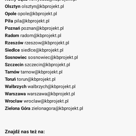
Olsztyn
olsztyn@kbprojekt.pl
Opole
opole@kbprojekt.pl
Piła
pila@kbprojekt.pl
Poznań
poznan@kbprojekt.pl
Radom
radom@kbprojekt.pl
Rzeszów
rzeszow@kbprojekt.pl
Siedlce
siedlce@kbprojekt.pl
Sosnowiec
sosnowiec@kbprojekt.pl
Szczecin
szczecin@kbprojekt.pl
Tarnów
tarnow@kbprojekt.pl
Toruń
torun@kbprojekt.pl
Wałbrzych
walbrzych@kbprojekt.pl
Warszawa
warszawa@kbprojekt.pl
Wrocław
wroclaw@kbprojekt.pl
Zielona Góra
zielonagora@kbprojekt.pl
Znajdź nas też na: