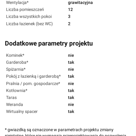
Wentylacja*
grawitacyjna
Liczba pomieszczeń
12
Liczba wszystkich pokoi
3
Liczba łazienek (bez WC)
2
Dodatkowe parametry projektu
Kominek*
nie
Garderoba*
tak
Spiżarnia*
nie
Pokój z łazienką i garderobą*
tak
Pralnia / pom. gospodarcze*
nie
Kotłownia*
tak
Taras
tak
Weranda
nie
Wirtualny spacer
tak
* gwiazdką są oznaczone w parametrach projektu zmiany
nieistotne, które nie wymagają przeprojektowania do pozwolenia