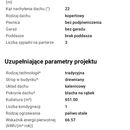
(m)
Kąt nachylenia dachu (°)
22
Rodzaj dachu
kopertowy
Piwnica
bez podpiwniczenia
Garaż
bez garażu
Poddasze
brak poddasza
Liczba sypialni na parterze
3
Uzupełniające parametry projektu
Rodzaj technologii*
tradycyjna
Strop w budynku*
drewniany
Układ dachu
kalenicowy
Pokrycie dachu*
blacha na rąbek
Kubatura (m³)
651.00
Liczba kondygnacji
1
Rodzaj ogrzewania
paliwo stałe
Wskaźnik energii pierwotnej
66.57
(kWh/(m²·rok))