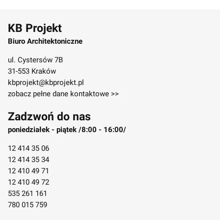
KB Projekt
Biuro Architektoniczne
ul. Cystersów 7B
31-553 Kraków
kbprojekt@kbprojekt.pl
zobacz pełne dane kontaktowe >>
Zadzwoń do nas
poniedziałek - piątek /8:00 - 16:00/
12 414 35 06
12 414 35 34
12 410 49 71
12 410 49 72
535 261 161
780 015 759