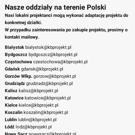
Nasze oddziały na terenie Polski
Nasi lokalni projektanci mogą wykonać adaptację projektu do
konkretnej działki.
W przypadku zainteresowania po zakupie projektu, prosimy o
kontakt mailowy.
Białystok
bialystok@kbprojekt.pl
Bydgoszcz
bydgoszcz@kbprojekt.pl
Częstochowa
czestochowa@kbprojekt.pl
Gdańsk
gdansk@kbprojekt.pl
Gorzów Wlkp.
gorzow@kbprojekt.pl
Grudziądz
grudziadz@kbprojekt.pl
Kalisz
kalisz@kbprojekt.pl
Katowice
katowice@kbprojekt.pl
Kielce
kielce@kbprojekt.pl
Koszalin
koszalin@kbprojekt.pl
Lublin
lublin@kbprojekt.pl
Łódź
lodz@kbprojekt.pl
Nowy Sącz
nowysacz@kbprojekt.pl