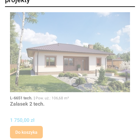
Kod
Powierzchnia użytkowa
L-6651 tech.
Pow. uż.: 106,68 m²
Zalasek 2 tech.
Cena projektu
1 750,00 zł
Do koszyka