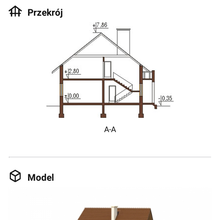
Przekrój
A-A
Model