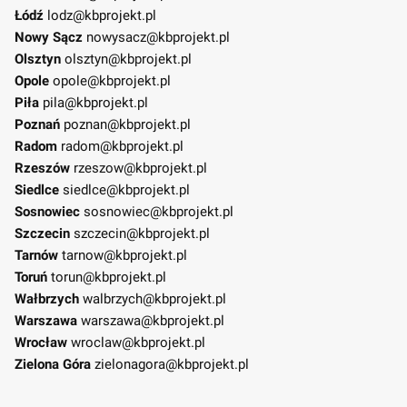
Łódź
lodz@kbprojekt.pl
Nowy Sącz
nowysacz@kbprojekt.pl
Olsztyn
olsztyn@kbprojekt.pl
Opole
opole@kbprojekt.pl
Piła
pila@kbprojekt.pl
Poznań
poznan@kbprojekt.pl
Radom
radom@kbprojekt.pl
Rzeszów
rzeszow@kbprojekt.pl
Siedlce
siedlce@kbprojekt.pl
Sosnowiec
sosnowiec@kbprojekt.pl
Szczecin
szczecin@kbprojekt.pl
Tarnów
tarnow@kbprojekt.pl
Toruń
torun@kbprojekt.pl
Wałbrzych
walbrzych@kbprojekt.pl
Warszawa
warszawa@kbprojekt.pl
Wrocław
wroclaw@kbprojekt.pl
Zielona Góra
zielonagora@kbprojekt.pl