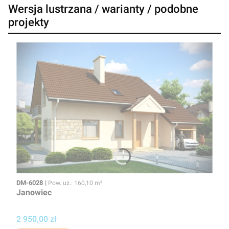
Wersja lustrzana / warianty / podobne
projekty
Kod
Powierzchnia użytkowa
DM-6028
Pow. uż.: 160,10 m²
Janowiec
Cena
2 950,00 zł