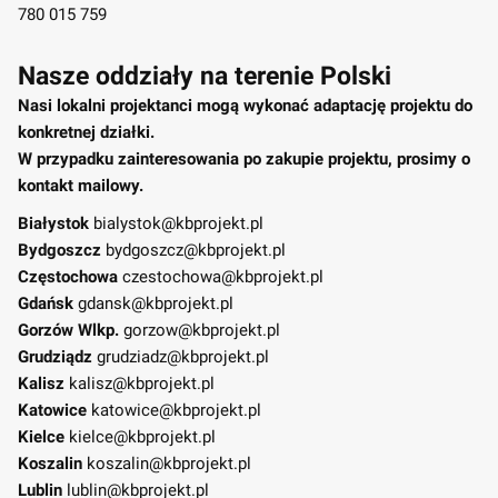
780 015 759
Nasze oddziały na terenie Polski
Nasi lokalni projektanci mogą wykonać adaptację projektu do
konkretnej działki.
W przypadku zainteresowania po zakupie projektu, prosimy o
kontakt mailowy.
Białystok
bialystok@kbprojekt.pl
Bydgoszcz
bydgoszcz@kbprojekt.pl
Częstochowa
czestochowa@kbprojekt.pl
Gdańsk
gdansk@kbprojekt.pl
Gorzów Wlkp.
gorzow@kbprojekt.pl
Grudziądz
grudziadz@kbprojekt.pl
Kalisz
kalisz@kbprojekt.pl
Katowice
katowice@kbprojekt.pl
Kielce
kielce@kbprojekt.pl
Koszalin
koszalin@kbprojekt.pl
Lublin
lublin@kbprojekt.pl