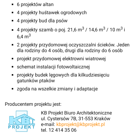
6 projektów altan
4 projekty huśtawek ogrodowych
4 projekty bud dla psów
3
3
3
4 projekty szamb o poj. 21,6 m
/ 14,6 m
/ 10 m
i
3
6,4 m
2 projekty przydomowej oczyszczalni ścieków. Jeden
dla rodziny do 4 osób, drugi dla rodziny do 6 osób
projekt przydomowej elektrowni wiatrowej
schemat instalacji fotowoltaicznej
projekty budek lęgowych dla kilkudziesięciu
gatunków ptaków
zgoda na wszelkie zmiany i adaptacje
Producentem projektu jest:
KB Projekt Biuro Architektoniczne
ul. Cystersów 7B, 31-553 Kraków
e-mail:
kbprojekt@kbprojekt.pl
tel. 12 414 35 06