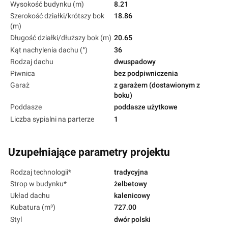
Wysokość budynku (m)
8.21
Szerokość działki/krótszy bok
18.86
(m)
Długość działki/dłuższy bok (m)
20.65
Kąt nachylenia dachu (°)
36
Rodzaj dachu
dwuspadowy
Piwnica
bez podpiwniczenia
Garaż
z garażem (dostawionym z
boku)
Poddasze
poddasze użytkowe
Liczba sypialni na parterze
1
Uzupełniające parametry projektu
Rodzaj technologii*
tradycyjna
Strop w budynku*
żelbetowy
Układ dachu
kalenicowy
Kubatura (m³)
727.00
Styl
dwór polski