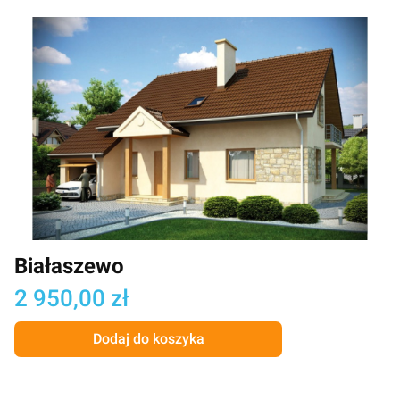
Białaszewo
Cena
2 950,00 zł
Dodaj do koszyka