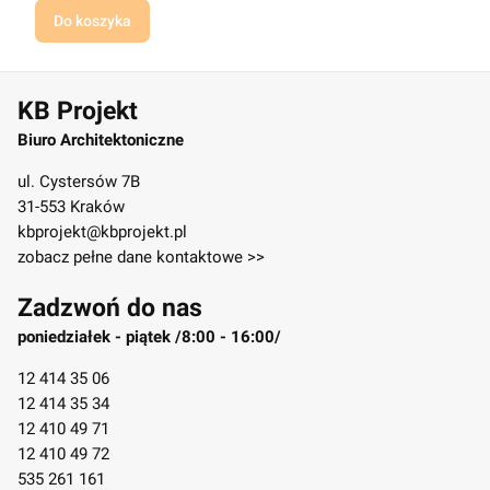
Do koszyka
KB Projekt
Biuro Architektoniczne
ul. Cystersów 7B
31-553 Kraków
kbprojekt@kbprojekt.pl
zobacz pełne dane kontaktowe >>
Zadzwoń do nas
poniedziałek - piątek /8:00 - 16:00/
12 414 35 06
12 414 35 34
12 410 49 71
12 410 49 72
535 261 161