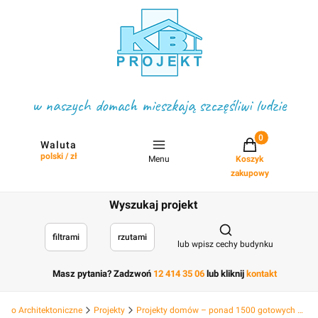
w naszych domach mieszkają szczęśliwi ludzie
Projekty w koszyku
Waluta
polski / zł
Menu
Koszyk
zakupowy
Wyszukaj projekt
Otwórz wyszukiwark
filtrami
rzutami
lub wpisz cechy budynku
Masz pytania? Zadzwoń
12 414 35 06
lub kliknij
kontakt
Biuro Architektoniczne
Projekty
Projekty domów – ponad 1500 gotowych projektów