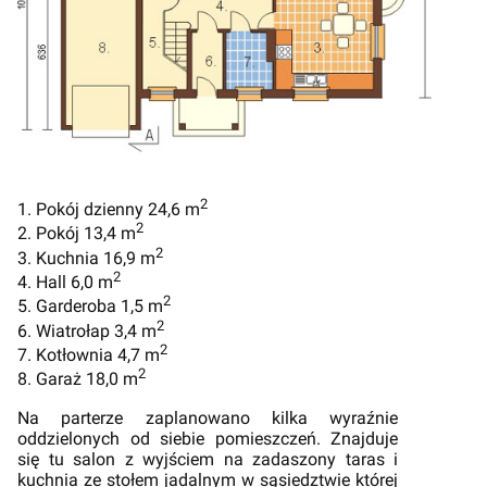
2
1. Pokój dzienny 24,6 m
2
2. Pokój 13,4 m
2
3. Kuchnia 16,9 m
2
4. Hall 6,0 m
2
5. Garderoba 1,5 m
2
6. Wiatrołap 3,4 m
2
7. Kotłownia 4,7 m
2
8. Garaż 18,0 m
Na parterze zaplanowano kilka wyraźnie
oddzielonych od siebie pomieszczeń. Znajduje
się tu salon z wyjściem na zadaszony taras i
kuchnia ze stołem jadalnym w sąsiedztwie której