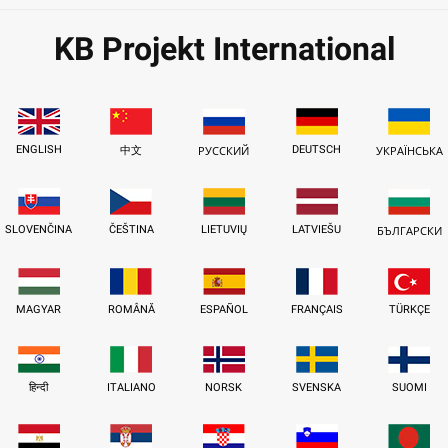
KB Projekt International
ENGLISH
DEUTSCH
中文
РУССКИЙ
УКРАЇНСЬКА
SLOVENČINA
ČEŠTINA
LIETUVIŲ
LATVIEŠU
БЪЛГАРСКИ
MAGYAR
ROMÂNĂ
ESPAÑOL
FRANÇAIS
TÜRKÇE
हिन्दी
ITALIANO
NORSK
SVENSKA
SUOMI