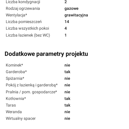
Liczba kondygnacji
2
Rodzaj ogrzewania
gazowe
Wentylacja*
grawitacyjna
Liczba pomieszczeń
14
Liczba wszystkich pokoi
4
Liczba łazienek (bez WC)
1
Dodatkowe parametry projektu
Kominek*
nie
Garderoba*
tak
Spiżarnia*
nie
Pokój z łazienką i garderobą*
nie
Pralnia / pom. gospodarcze*
nie
Kotłownia*
tak
Taras
tak
Weranda
nie
Wirtualny spacer
nie