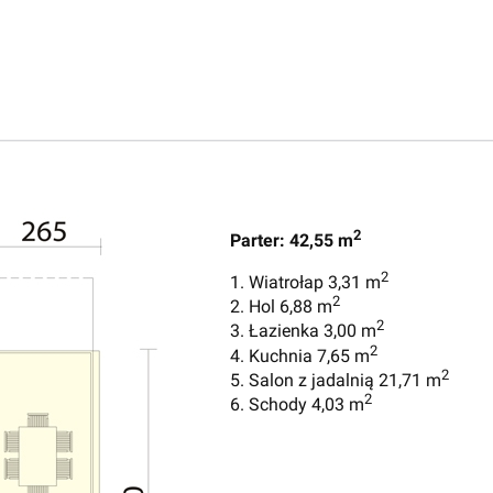
2
Parter: 42,55 m
2
1. Wiatrołap 3,31 m
2
2. Hol 6,88 m
2
3. Łazienka 3,00 m
2
4. Kuchnia 7,65 m
2
5. Salon z jadalnią 21,71 m
2
6. Schody 4,03 m