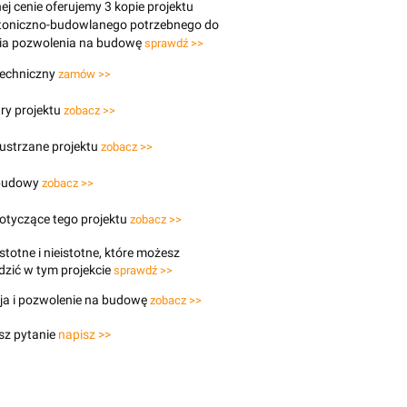
j cenie oferujemy 3 kopie projektu
ktoniczno-budowlanego potrzebnego do
ia pozwolenia na budowę
sprawdź >>
techniczny
zamów >>
ry projektu
zobacz >>
lustrzane projektu
zobacz >>
budowy
zobacz >>
otyczące tego projektu
zobacz >>
stotne i nieistotne, które możesz
zić w tym projekcie
sprawdź >>
ja i pozwolenie na budowę
zobacz >>
sz pytanie
napisz >>