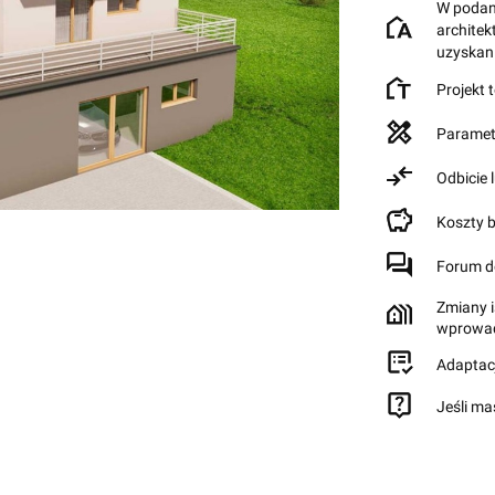
W podane
archite
uzyskan
Projekt 
Paramet
Odbicie 
Koszty 
Forum d
Zmiany i
wprowad
Adaptac
Jeśli ma