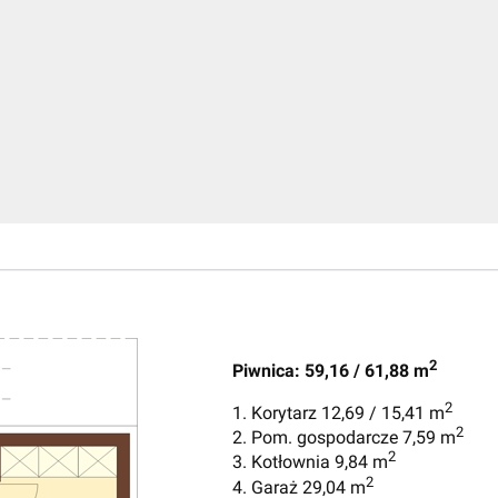
2
Piwnica: 59,16 / 61,88 m
2
1. Korytarz 12,69 / 15,41 m
2
2. Pom. gospodarcze 7,59 m
2
3. Kotłownia 9,84 m
2
4. Garaż 29,04 m