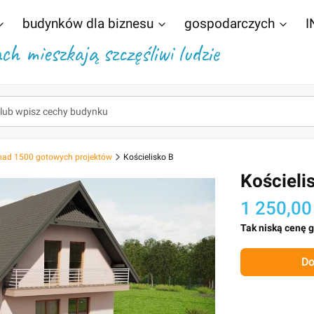
budynków dla biznesu
gospodarczych
I
h mieszkają szczęśliwi ludzie
nad 1500 gotowych projektów
Kościelisko B
Kościeli
1 250,00
Tak niską cenę 
Do