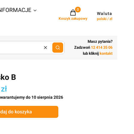
NFORMACJE
Projekty w koszyku: 0. Zobacz szcz
Waluta
Koszyk zakupowy
polski / zł
Masz pytania?
Zadzwoń
12 414 35 06
Wyczyść
lub wpisz cechy budynku
lub kliknij
kontakt
sko B
 zł
gwarantujemy do 10 sierpnia 2026
daj do koszyka