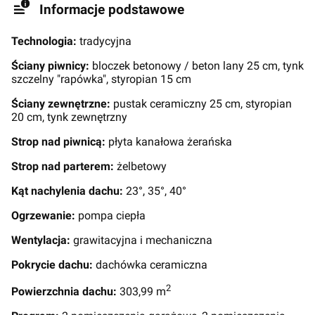
Informacje podstawowe
Technologia:
tradycyjna
Ściany piwnicy:
bloczek betonowy / beton lany 25 cm, tynk
szczelny "rapówka", styropian 15 cm
Ściany zewnętrzne:
pustak ceramiczny 25 cm, styropian
20 cm, tynk zewnętrzny
Strop nad piwnicą:
płyta kanałowa żerańska
Strop nad parterem:
żelbetowy
Kąt nachylenia dachu:
23°, 35°, 40°
Ogrzewanie:
pompa ciepła
Wentylacja:
grawitacyjna i mechaniczna
Pokrycie dachu:
dachówka ceramiczna
2
Powierzchnia dachu:
303,99 m