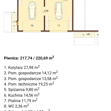
2
Piwnica: 217,74 / 220,69 m
2
1. Korytarz 27,98 m
2
2. Pom. gospodarcze 14,12 m
2
3. Pom. gospodarcze 13,58 m
2
4. Pom. techniczne 19,25 m
2
5. Spiżarnia 9,80 m
2
6. Kuchnia 14,56 m
2
7. Pralnia 11,79 m
2
8. WC 2,36 m
2