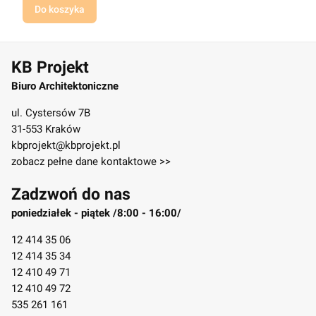
Do koszyka
KB Projekt
Biuro Architektoniczne
ul. Cystersów 7B
31-553 Kraków
kbprojekt@kbprojekt.pl
zobacz pełne dane kontaktowe >>
Zadzwoń do nas
poniedziałek - piątek /8:00 - 16:00/
12 414 35 06
12 414 35 34
12 410 49 71
12 410 49 72
535 261 161