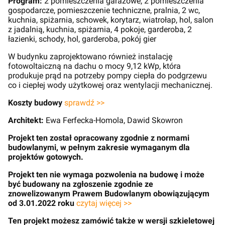
Program:
2 pomieszczenia garażowe, 2 pomieszczenia
gospodarcze, pomieszczenie techniczne, pralnia, 2 wc,
kuchnia, spiżarnia, schowek, korytarz, wiatrołap, hol, salon
z jadalnią, kuchnia, spiżarnia, 4 pokoje, garderoba, 2
łazienki, schody, hol, garderoba, pokój gier
W budynku zaprojektowano również instalację
fotowoltaiczną na dachu o mocy 9,12 kWp, która
produkuje prąd na potrzeby pompy ciepła do podgrzewu
co i ciepłej wody użytkowej oraz wentylacji mechanicznej.
Koszty budowy
sprawdź >>
Architekt:
Ewa Ferfecka-Homola, Dawid Skowron
Projekt ten został opracowany zgodnie z normami
budowlanymi, w pełnym zakresie wymaganym dla
projektów gotowych.
Projekt ten nie wymaga pozwolenia na budowę i może
być budowany na zgłoszenie zgodnie ze
znowelizowanym Prawem Budowlanym obowiązującym
od 3.01.2022 roku
czytaj więcej >>
Ten projekt możesz zamówić także w wersji szkieletowej