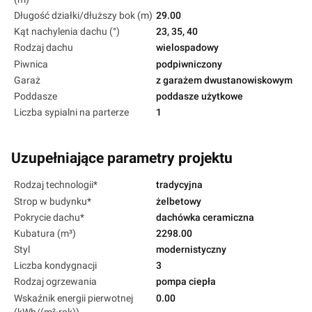
Długość działki/dłuższy bok (m)
29.00
Kąt nachylenia dachu (°)
23, 35, 40
Rodzaj dachu
wielospadowy
Piwnica
podpiwniczony
Garaż
z garażem dwustanowiskowym
Poddasze
poddasze użytkowe
Liczba sypialni na parterze
1
Uzupełniające parametry projektu
Rodzaj technologii*
tradycyjna
Strop w budynku*
żelbetowy
Pokrycie dachu*
dachówka ceramiczna
Kubatura (m³)
2298.00
Styl
modernistyczny
Liczba kondygnacji
3
Rodzaj ogrzewania
pompa ciepła
Wskaźnik energii pierwotnej
0.00
(kWh/(m²·rok))