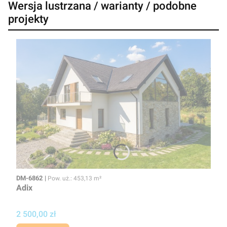
Wersja lustrzana / warianty / podobne
projekty
Kod
Powierzchnia użytkowa
DM-6862
Pow. uż.: 453,13 m²
Adix
Cena projektu
2 500,00 zł