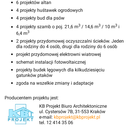
6 projektów altan
4 projekty huśtawek ogrodowych
4 projekty bud dla psów
3
3
3
4 projekty szamb o poj. 21,6 m
/ 14,6 m
/ 10 m
i
3
6,4 m
2 projekty przydomowej oczyszczalni ścieków. Jeden
dla rodziny do 4 osób, drugi dla rodziny do 6 osób
projekt przydomowej elektrowni wiatrowej
schemat instalacji fotowoltaicznej
projekty budek lęgowych dla kilkudziesięciu
gatunków ptaków
zgoda na wszelkie zmiany i adaptacje
Producentem projektu jest:
KB Projekt Biuro Architektoniczne
ul. Cystersów 7B, 31-553 Kraków
e-mail:
kbprojekt@kbprojekt.pl
tel. 12 414 35 06