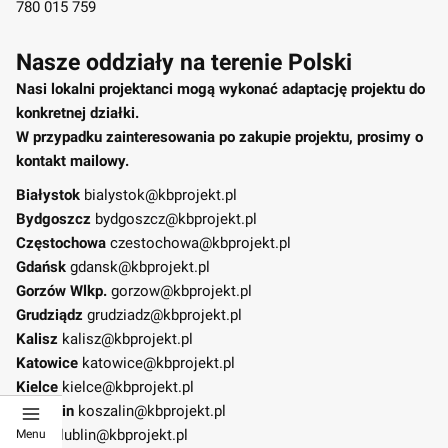
780 015 759
Nasze oddziały na terenie Polski
Nasi lokalni projektanci mogą wykonać adaptację projektu do
konkretnej działki.
W przypadku zainteresowania po zakupie projektu, prosimy o
kontakt mailowy.
Białystok
bialystok@kbprojekt.pl
Bydgoszcz
bydgoszcz@kbprojekt.pl
Częstochowa
czestochowa@kbprojekt.pl
Gdańsk
gdansk@kbprojekt.pl
Gorzów Wlkp.
gorzow@kbprojekt.pl
Grudziądz
grudziadz@kbprojekt.pl
Kalisz
kalisz@kbprojekt.pl
Katowice
katowice@kbprojekt.pl
Kielce
kielce@kbprojekt.pl
Koszalin
koszalin@kbprojekt.pl
Lublin
lublin@kbprojekt.pl
Menu