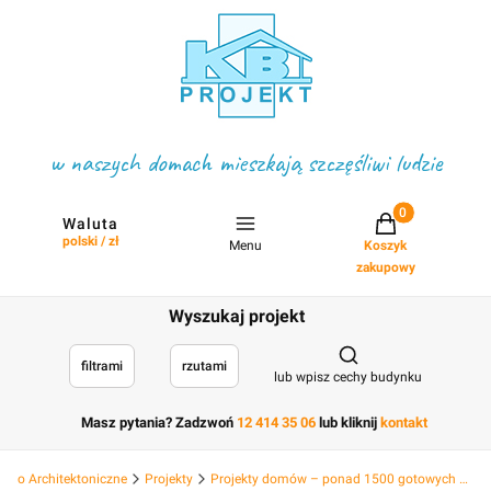
w naszych domach mieszkają szczęśliwi ludzie
Projekty w koszyku
Waluta
polski / zł
Menu
Koszyk
zakupowy
Wyszukaj projekt
Otwórz wyszukiwark
filtrami
rzutami
lub wpisz cechy budynku
Masz pytania? Zadzwoń
12 414 35 06
lub kliknij
kontakt
Biuro Architektoniczne
Projekty
Projekty domów – ponad 1500 gotowych projektów