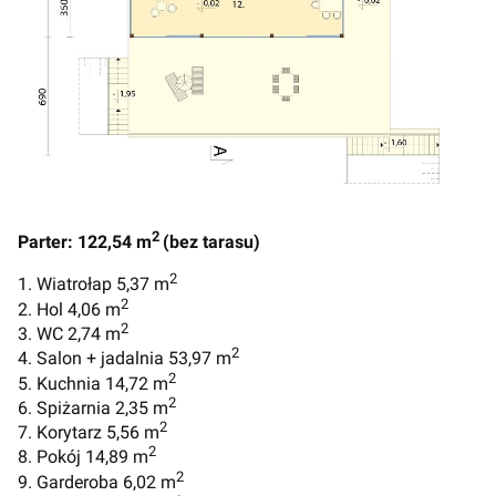
2
Parter: 122,54 m
(bez tarasu)
2
1. Wiatrołap 5,37 m
2
2. Hol 4,06 m
2
3. WC 2,74 m
2
4. Salon + jadalnia 53,97 m
2
5. Kuchnia 14,72 m
2
6. Spiżarnia 2,35 m
2
7. Korytarz 5,56 m
2
8. Pokój 14,89 m
2
9. Garderoba 6,02 m